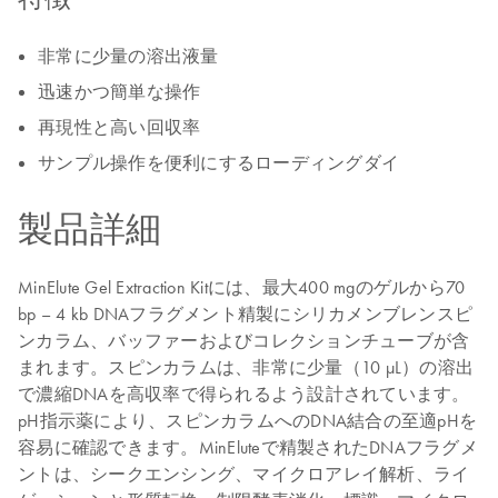
非常に少量の溶出液量
迅速かつ簡単な操作
再現性と高い回収率
サンプル操作を便利にするローディングダイ
製品詳細
MinElute Gel Extraction Kitには、最大400 mgのゲルから70
bp – 4 kb DNAフラグメント精製にシリカメンブレンスピ
ンカラム、バッファーおよびコレクションチューブが含
まれます。スピンカラムは、非常に少量（10 µL）の溶出
で濃縮DNAを高収率で得られるよう設計されています。
pH指示薬により、スピンカラムへのDNA結合の至適pHを
容易に確認できます。MinEluteで精製されたDNAフラグメ
ントは、シークエンシング、マイクロアレイ解析、ライ