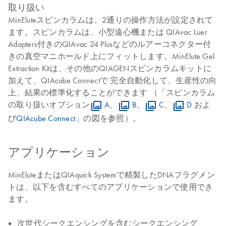
取り扱い
MinEluteスピンカラムは、2通りの操作方法が設定されて
ます。スピンカラムは、小型遠心機または QIAvac Luer
Adapters付きのQIAvac 24 Plusなどのルアーコネクター付
きの真空マニホールド上にフィットします。MinElute Gel
Extraction Kitは、その他のQIAGENスピンカラムキットに
加えて、QIAcube Connectで 完全自動化して、生産性の向
上、結果の標準化することができます （「スピンカラム
の取り扱いオプション
A
、
B
、
C
、
D
およ
び
QIAcube Connect
」の図を参照）。
アプリケーション
MinEluteまたはQIAquick Systemで精製したDNAフラグメン
トは、以下を含むすべてのアプリケーションで使用でき
ます。
次世代シークエンシングを含むシークエンシング