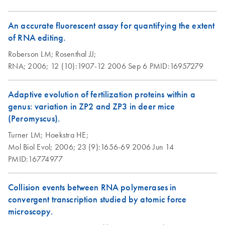
An accurate fluorescent assay for quantifying the extent
of RNA editing.
Roberson LM;
Rosenthal JJ;
RNA;
2006;
12 (10):1907-12
2006 Sep 6
PMID:16957279
Adaptive evolution of fertilization proteins within a
genus: variation in ZP2 and ZP3 in deer mice
(Peromyscus).
Turner LM;
Hoekstra HE;
Mol Biol Evol;
2006;
23 (9):1656-69
2006 Jun 14
PMID:16774977
Collision events between RNA polymerases in
convergent transcription studied by atomic force
microscopy.