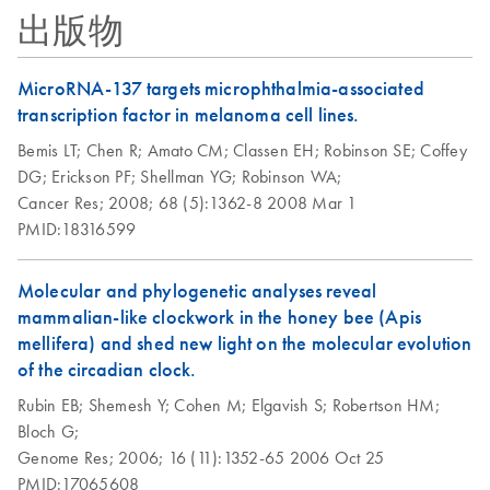
出版物
MicroRNA-137 targets microphthalmia-associated
transcription factor in melanoma cell lines.
Bemis LT;
Chen R;
Amato CM;
Classen EH;
Robinson SE;
Coffey
DG;
Erickson PF;
Shellman YG;
Robinson WA;
Cancer Res;
2008;
68 (5):1362-8
2008 Mar 1
PMID:18316599
Molecular and phylogenetic analyses reveal
mammalian-like clockwork in the honey bee (Apis
mellifera) and shed new light on the molecular evolution
of the circadian clock.
Rubin EB;
Shemesh Y;
Cohen M;
Elgavish S;
Robertson HM;
Bloch G;
Genome Res;
2006;
16 (11):1352-65
2006 Oct 25
PMID:17065608