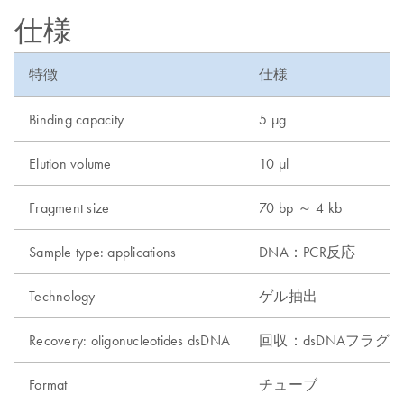
仕様
特徴
仕様
Binding capacity
5 µg
Elution volume
10 µl
Fragment size
70 bp ～ 4 kb
Sample type: applications
DNA：PCR反応
Technology
ゲル抽出
Recovery: oligonucleotides dsDNA
回収：dsDNAフラグ
Format
チューブ