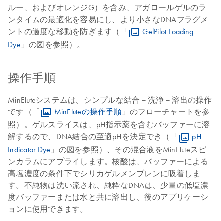
ルー、およびオレンジG）を含み、アガロールゲルのラ
ンタイムの最適化を容易にし、より小さなDNAフラグメ
ントの過度な移動を防ぎます（「
GelPilot Loading
Dye
」の図を参照）。
操作手順
MinEluteシステムは、シンプルな結合－洗浄－溶出の操作
です（「
MinEluteの操作手順
」のフローチャートを参
照）。ゲルスライスは、pH指示薬を含むバッファーに溶
解するので、DNA結合の至適pHを決定でき（「
pH
Indicator Dye
」の図を参照）、その混合液をMinEluteスピ
ンカラムにアプライします。核酸は、バッファーによる
高塩濃度の条件下でシリカゲルメンブレンに吸着しま
す。不純物は洗い流され、純粋なDNAは、少量の低塩濃
度バッファーまたは水と共に溶出し、後のアプリケーシ
ョンに使用できます。