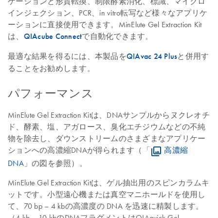
ゲーションと形質転換、制限酵素消化、標識、マイクロ
インジェクション、PCR、in vitro転写など様々なアプリケ
ーションに直接使用できます。MinElute Gel Extraction Kit
は、
QIAcube Connect
で自動化できます。
最適な結果を得るには、本製品を
QIAvac 24 Plus
と併用す
ることをお勧めします。
パフォーマンス
MinElute Gel Extraction Kitは、DNAサンプルからヌクレオチ
ド、酵素、塩、アガロース、臭化エチジウムなどの不純
物を除去し、ダウンストリームのさまざまなアプリケー
ションへの高濃縮DNAが得られます（「
高濃縮
DNA
」の図を参照）。
MinElute Gel Extraction Kitは、ゲル抽出用のスピンカラムキ
ットです。小型遠心機または真空マニホールドを使用し
て、70 bp – 4 kbの高濃度の DNA を迅速に精製します。
（4 kb – 10 kbのDNAフラグメントはQIAquick Gel