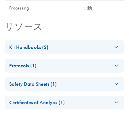
Processing
手動
リソース
Kit Handbooks (2)
JA-MinEluteプロト
JA
Download
PDF
(159.5KB)
Protocols (1)
コールとトラブル
シューティング
MinElute Gel
EN
Download
PDF
(347.2KB)
Safety Data Sheets (1)
Extraction Kit (EN)
MinElute Handbook
EN
Download
PDF
(611.7KB)
Safety Data Sheets
EN
Certificates of Analysis (1)
Download Safety Data Sheets for QIAGEN product
Certificates of Analysis
components.
EN