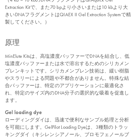
Extraction Kitで、また70 bpより小さいまたは10 kbより大
きいDNAフラグメントはQIAEX II Gel Extraction Systemで精
製してください。）
原理
MinElute Kitsは、高塩濃度バッファーでDNAを結合し、低
塩濃度バッファーまたは水で溶出するためのシリカメン
ブレンキットです。シリカメンブレン技術は、緩い樹脂
やスラリーによる問題や不都合がありません。特殊な結
合バッファーは、特定のアプリケーションに最適化さ
れ、特定のサイズ内のDNA分子の選択的な吸着を促進し
ます。
Gel loading dye
ローディングダイは、迅速で便利なサンプル処理と分析
を可能にします。GelPilot Loading Dyeは、3種類のトラッ
キングダイ（キシレンシアノール、ブロモフェノールブ