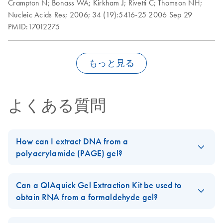
Crampton N;
Bonass WA;
Kirkham J;
Rivetti C;
Thomson NH;
Nucleic Acids Res;
2006;
34 (19):5416-25
2006 Sep 29
PMID:17012275
もっと見る
よくある質問
How can I extract DNA from a
polyacrylamide (PAGE) gel?
The
QIAEX II
and
QIAquick Gel Extraction Kit
can be used to
extract DNA from polyacrylamide gels.
Can a QIAquick Gel Extraction Kit be used to
obtain RNA from a formaldehyde gel?
The
QIAEX II Handbook
contains a protocol for Polyacrylamide
Gel Extraction. A specialized
Yes. The
QIAquick Gel Extraction Kit
User-Developed Protocol
for extraction of DNA from
(QQ05)