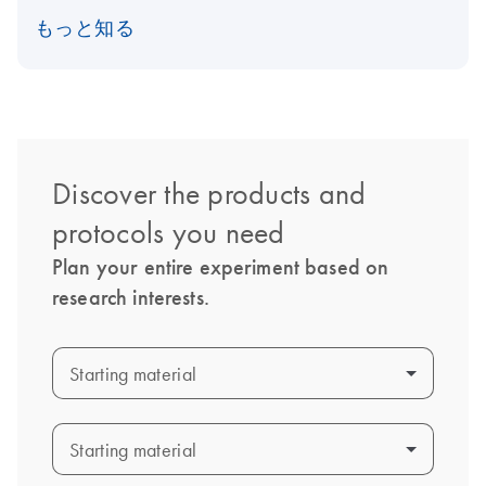
もっと知る
Discover the products and
protocols you need
Plan your entire experiment based on
research interests.
Starting material
Starting material
Starting material
Starting material