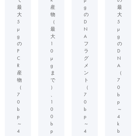
最
産
g
最
大
物
の
大
5
（
D
5
μ
最
N
µ
g
大
A
g
の
1
フ
の
P
0
ラ
D
C
µ
グ
N
R
g
メ
A
産
ま
ン
（
物
で
ト
7
（
）
（
0
7
、
7
b
0
1
0
p
b
0
b
～
p
0
p
4
～
b
～
k
4
p
4
b