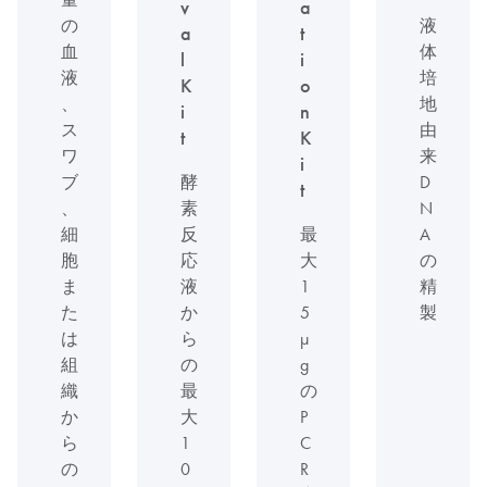
v
a
の
液
a
t
血
体
l
i
液
培
K
o
、
地
i
n
ス
由
t
K
ワ
来
i
ブ
酵
D
t
、
素
N
細
反
最
A
胞
応
大
の
ま
液
1
精
た
か
5
製
は
ら
μ
組
の
g
織
最
の
か
大
P
ら
1
C
の
0
R