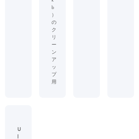
b
）
の
ク
リ
ー
ン
ア
ッ
プ
用
U
l