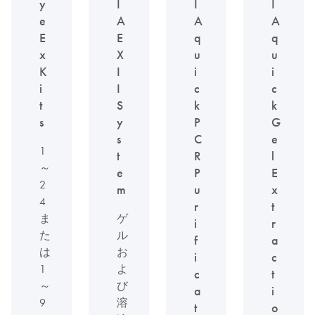
y
I
I
I
e
A
A
A
E
E
q
q
x
X
u
u
K
I
i
i
i
I
c
c
t
S
k
k
s
y
P
G
s
C
e
1
t
R
l
～
e
P
E
2
m
u
x
4
r
t
ま
ゲ
i
r
た
ル
f
a
は
お
i
c
1
よ
c
t
～
び
a
i
9
溶
t
o