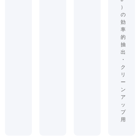
）
の
効
率
的
抽
出
・
ク
リ
ー
ン
ア
ッ
プ
用