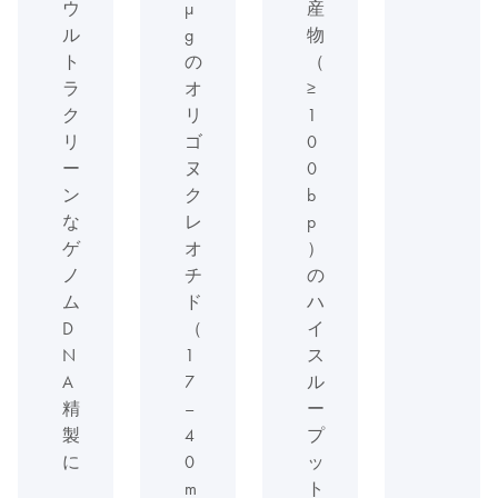
ウ
µ
産
ル
g
物
ト
の
（
ラ
オ
≥
ク
リ
1
リ
ゴ
0
ー
ヌ
0
ン
ク
b
な
レ
p
ゲ
オ
）
ノ
チ
の
ム
ド
ハ
D
（
イ
N
1
ス
A
7
ル
精
–
ー
製
4
プ
に
0
ッ
m
ト