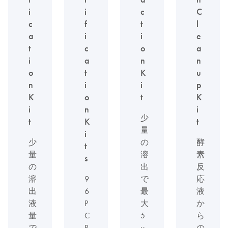
i
i
c
C
c
f
t
l
a
i
i
e
t
c
o
a
i
a
n
n
o
t
K
u
n
i
i
p
K
o
t
K
i
n
i
少
t
K
t
量
i
少
の
酵
t
量
溶
素
s
の
出
反
溶
9
で
応
出
6
最
液
液
P
大
か
量
C
5
ら
で
R
µ
の