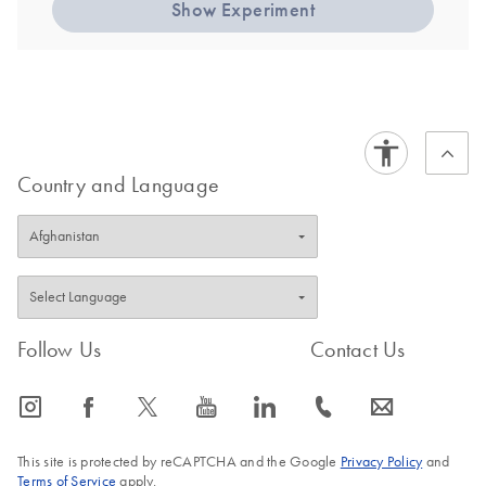
Show Experiment
Country and Language
Follow Us
Contact Us
icon_0065_instagram-s
icon_0064_facebook-s
icon_0340_cc_gen_x-s
icon_0077_youtube-s
icon_0066_linkedin-s
icon_0072_phone-s
icon_0063_envelope-s
This site is protected by reCAPTCHA and the Google
Privacy Policy
and
Terms of Service
apply.