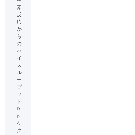
素
反
応
か
ら
の
ハ
イ
ス
ル
ー
プ
ッ
ト
D
N
A
ク