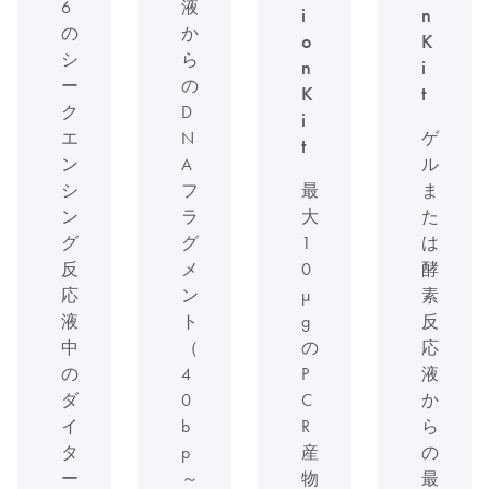
6
液
i
n
の
か
o
K
シ
ら
n
i
ー
の
K
t
ク
D
i
エ
N
ゲ
t
ン
A
ル
シ
フ
最
ま
ン
ラ
大
た
グ
グ
1
は
反
メ
0
酵
応
ン
µ
素
液
ト
g
反
中
（
の
応
の
4
P
液
ダ
0
C
か
イ
b
R
ら
タ
p
産
の
ー
～
物
最