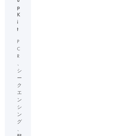
p
K
i
t
P
C
R
、
シ
ー
ク
エ
ン
シ
ン
グ
、
酵