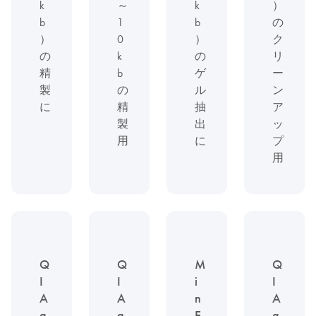
k
～
k
）
b
1
b
の
）
0
）
ク
の
k
の
リ
精
b
ゲ
ー
製
の
ル
ン
に
精
抽
ア
製
出
ッ
用
に
プ
用
Q
Q
M
Q
I
I
i
I
A
A
n
A
a
q
E
a