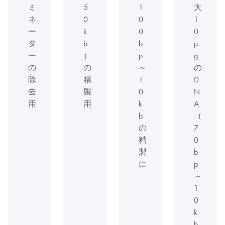
ミ
5
1
大
ネ
0
0
1
ー
k
0
0
タ
b
b
µ
ー
）
p
g
の
の
～
の
除
精
1
D
去
製
0
N
用
用
k
A
b
（
の
7
精
0
製
b
に
p
～
1
0
k
b