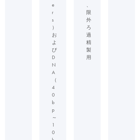
e
、
r
限
s
外
）
ろ
お
過
よ
精
び
製
D
用
N
A
（
4
0
b
p
～
1
0
k