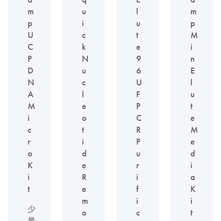
m
u
l
m
p
i
u
p
U
c
t
M
C
k
e
i
P
N
9
n
D
u
6
E
N
c
U
l
A
l
F
u
M
e
P
t
i
o
C
e
c
t
R
M
r
i
P
e
o
d
u
d
K
e
r
i
i
R
i
a
t
e
f
K
m
i
i
少
o
c
t
量