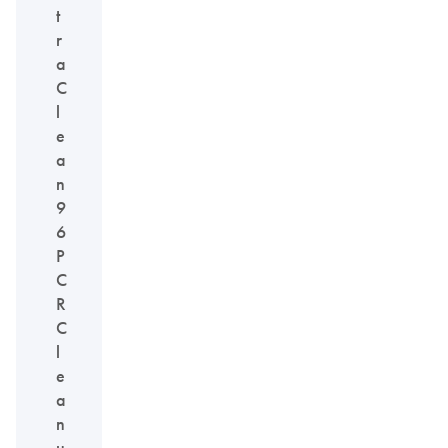
t
r
a
C
l
e
a
n
9
6
P
C
R
C
l
e
a
n
u