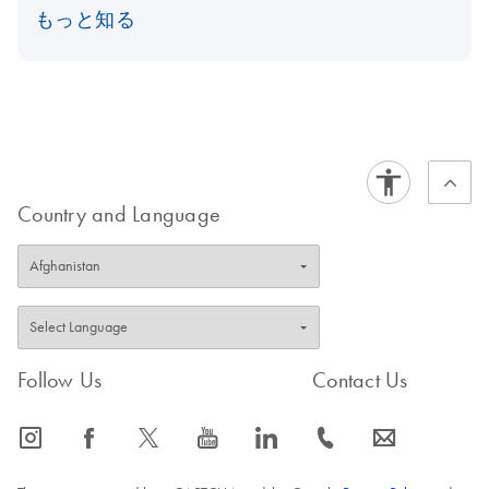
もっと知る
Country and Language
Follow Us
Contact Us
icon_0065_instagram-s
icon_0064_facebook-s
icon_0340_cc_gen_x-s
icon_0077_youtube-s
icon_0066_linkedin-s
icon_0072_phone-s
icon_0063_envelope-s