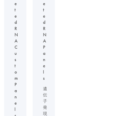
e
e
t
t
e
e
d
d
R
R
N
N
A
A
C
P
u
a
s
n
t
e
o
l
m
s
P
遺
a
伝
n
子
e
発
l
現
s