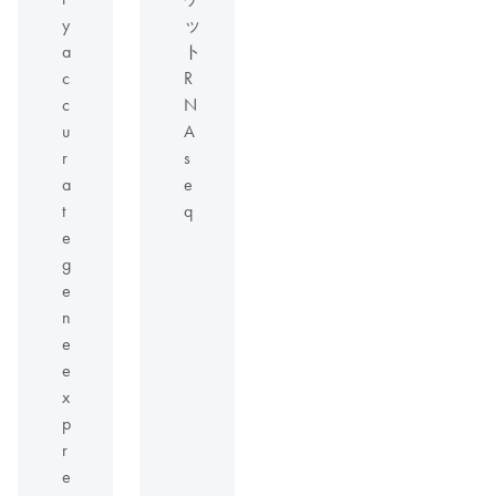
y
ッ
a
ト
c
R
c
N
u
A
r
s
a
e
t
q
e
g
e
n
e
e
x
p
r
e