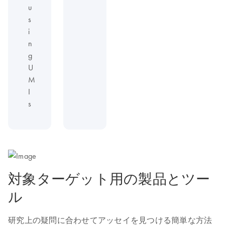
u
s
i
n
g
U
M
I
s
対象ターゲット用の製品とツー
ル
研究上の疑問に合わせてアッセイを見つける簡単な方法