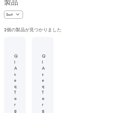
製品
Sort
2個の製品が見つかりました
Q
Q
I
I
A
A
s
s
e
e
q
q
T
T
a
a
r
r
g
g