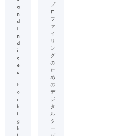
プ
a
ロ
n
フ
d
ァ
I
イ
n
リ
d
ン
i
グ
c
の
e
た
s
め
F
の
o
デ
r
ジ
h
タ
i
ル
g
タ
h
ー
l
ゲ