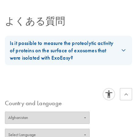
よくある質問
Is it possible to measure the proteolytic activity
of proteins on the surface of exosomes that
were isolated with ExoEasy?
This has not been tested by Qiagen. However, we expect it to
work.
FAQ-3599
Country and Language