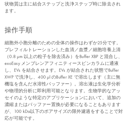
状物質は主に結合ステップと洗浄ステップ時に除去され
ます。
操作手順
細胞外小胞分離のための全体の操作はわずか25分です。
プレフィルトレーションした血清／血漿／細胞培養上清
（0.8 µm 以上の粒子を除去済み）をBuffer XBP と混合し、
exoEasy メンブレンアフィニティースピンカラムに通液
し、EVs を結合させます。EVs が結合された状態でBuffer
XWP で洗浄し、400 µl のBuffer XE で溶出します（主に無
機塩を含んだ水溶性バッファー）。溶出液は生化学分析
や物理的分析に即利用可能となります。生物学的なアッ
セイのような特定のアプリケーションにおいて、追加の
濃縮またはバッファー置換が必要になることもあります
が、100 kDa以下のポアサイズの限外濾過をすることで対
応が可能です。