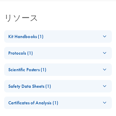
リソース
Kit Handbooks (1)
exoEasy Kit
EN
Download
PDF
(405.2KB)
Protocols (1)
Handbook
For purification of exosomes and other extracellular
exoEasy Kit
EN
Download
PDF
(83.1KB)
vesicles (EVs) from animal and human plasma and serum
Scientific Posters (1)
or from cell culture supernatants and other biofluids
This protocol is for purifying exosomes and other
ISEV2020_M
extracellular vesicles (EVs) from 0.2–4 mL of serum or
EN
Log in to download
PDF
(4MB)
Safety Data Sheets (1)
eyer_Poster.p
plasma, or up to 8 mL of cerebrospinal fluid (CSF), or up
df
to 16 mL of urine, or from up to 32 mL of cell culture
Safety Data Sheets
EN
supernatant.
Certificates of Analysis (1)
Download Safety Data Sheets for QIAGEN product
Certificates of Analysis
components.
EN