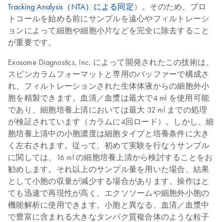
Tracking Analysis（NTA）による同定
）。そのため、プロ
トコールを始める前にサンプルを遠心やフィルトレーシ
ョンによって細胞や細胞小片などを完全に除去すること
が重要です。
Exosome Diagnostics, Inc. によって開発されたこの技術は、
スピンカラムフォーマットと専用のバッファーで構成さ
れ、フィルトレーションされた生体体液からの細胞外小
胞を精製できます。血清／血漿は最大で4 ml を使用可能
であり、細胞培養上清においては最大 32 ml までの処理
が検証されています（カラムに4回ロード）。しかし、細
胞培養上清中の小胞濃度は細胞タイプと培養条件に大き
く左右されます。従って、初めて実験を行なうサンプル
に関しては、16 ml の細胞培養上清から検討することをお
勧めします。それ以上のサンプル量を用いた場合、結果
として小胞の収量が減少する場合があります。操作はと
ても迅速で再現性が高く、エクソソームや細胞外小胞の
機能解析に使用できます。小胞と異なる、血清／血漿中
で豊富に含まれる大きなタンパク質複合体のような粒子