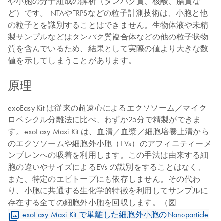
や小胞の分子組成の解析（タンパク質、核酸、脂質な
ど）です。 NTAやTRPSなどの粒子計測技術は、小胞と他
の粒子とを識別することはできません。生物体液や未精
製サンプルなどはタンパク質複合体などの他の粒子状物
質を含んでいるため、結果として実際の値より大きな数
値を示してしまうことがあります。
原理
exoEasy Kit は従来の超遠心によるエクソソーム／マイク
ロベシクル分離法に比べ、わずか25分で精製ができま
す。exoEasy Maxi Kit は、血清／血漿／細胞培養上清から
のエクソソームや細胞外小胞（EVs）のアフィニティーメ
ンブレンへの吸着を利用します。この手法は由来する細
胞の違いやサイズによるEVs の識別をすることはなく、
また、特定のエピトープにも依存しません。その代わ
り、小胞に共通する生化学的特徴を利用してサンプルに
存在する全ての細胞外小胞を回収します。（図
exoEasy Maxi Kit で単離した細胞外小胞のNanoparticle