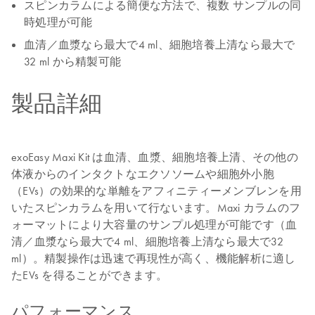
スピンカラムによる簡便な方法で、複数 サンプルの同
時処理が可能
血清／血漿なら最大で4 ml、細胞培養上清なら最大で
32 ml から精製可能
製品詳細
exoEasy Maxi Kit は血清、血漿、細胞培養上清、その他の
体液からのインタクトなエクソソームや細胞外小胞
（EVs）の効果的な単離をアフィニティーメンブレンを用
いたスピンカラムを用いて行ないます。Maxi カラムのフ
ォーマットにより大容量のサンプル処理が可能です（血
清／血漿なら最大で4 ml、細胞培養上清なら最大で32
ml）。精製操作は迅速で再現性が高く、機能解析に適し
たEVs を得ることができます。
パフォーマンス