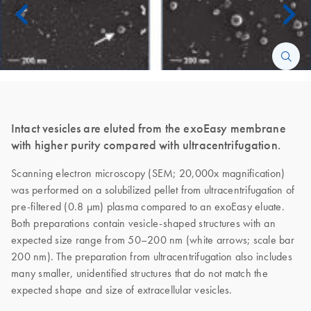
Intact vesicles are eluted from the exoEasy membrane
with higher purity compared with ultracentrifugation.
Scanning electron microscopy (SEM; 20,000x magnification)
was performed on a solubilized pellet from ultracentrifugation of
pre-filtered (0.8 µm) plasma compared to an exoEasy eluate.
Both preparations contain vesicle-shaped structures with an
expected size range from 50–200 nm (white arrows; scale bar
200 nm). The preparation from ultracentrifugation also includes
many smaller, unidentified structures that do not match the
expected shape and size of extracellular vesicles.