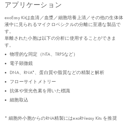
アプリケーション
exoEasy Kitは血清／血漿／細胞培養上清／その他の生体体
液中に見られるマイクロベシクルの分離に至適な製品で
す。
単離された
小胞は以下の分析に使用することができま
す。
物理的な同定（NTA、TRPSなど）
電子顕微鏡
DNA、RNA*、蛋白質や脂質などの精製と解析
フローサイトメトリー
抗体や蛍光色素を用いた標識
細胞取込
* 細胞外小胞からのRNA精製にはexoRNeasy Kits を推奨