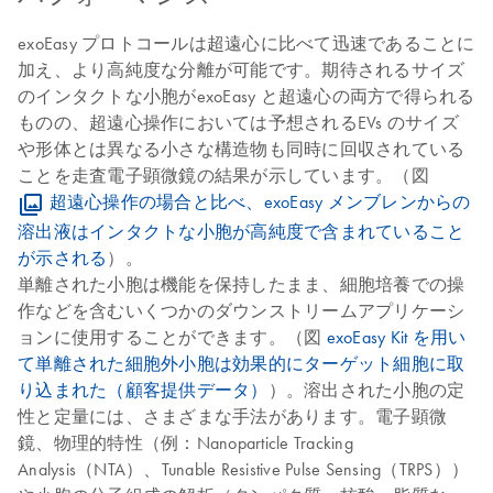
exoEasy プロトコールは超遠心に比べて迅速であることに
加え、より高純度な分離が可能です。期待されるサイズ
のインタクトな小胞がexoEasy と超遠心の両方で得られる
ものの、超遠心操作においては予想されるEVs のサイズ
や形体とは異なる小さな構造物も同時に回収されている
ことを走査電子顕微鏡の結果が示しています。（図
超遠心操作の場合と比べ、exoEasy メンブレンからの
溶出液はインタクトな小胞が高純度で含まれていること
が示される
）。
単離された小胞は機能を保持したまま、細胞培養での操
作などを含むいくつかのダウンストリームアプリケーシ
ョンに使用することができます。（図
exoEasy Kit を用い
て単離された細胞外小胞は効果的にターゲット細胞に取
り込まれた（顧客提供データ）
）。溶出された小胞の定
性と定量には、さまざまな手法があります。電子顕微
鏡、物理的特性（例：Nanoparticle Tracking
Analysis（NTA）、Tunable Resistive Pulse Sensing（TRPS））