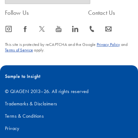
Follow Us
Contact Us
icon_0065_instagram-s
icon_0064_facebook-s
icon_0340_cc_gen_x-s
icon_0077_youtube-s
icon_0066_linkedin-s
icon_0072_phone-s
icon_0063_envelope-s
This site is protected by reCAPTCHA and the Google
Privacy Policy
and
Terms of Service
apply.
Sample to Insight
© QIAGEN 2013–26. All rights reserved
Trademarks & Disclaimers
Terms & Conditions
Privacy