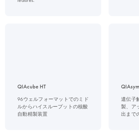
features.
QIAcube HT
QIAsy
96ウェルフォーマットでのミド
遺伝子
ルからハイスループットの核酸
製、ア
自動精製装置
出まで