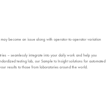
y may become an issue along with operator-to-operator variation
ies – seamlessly integrate into your daily work and help you
dardized testing lab, our Sample to Insight solutions for automated
our results to those from laboratories around the world.