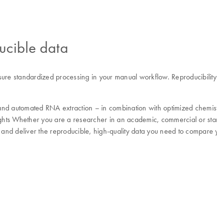
ucible data
sure standardized processing in your manual workflow. Reproducibilit
and automated RNA extraction – in combination with optimized chemistr
ights Whether you are a researcher in an academic, commercial or stan
w and deliver the reproducible, high-quality data you need to compare y