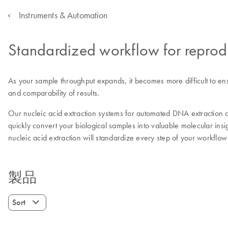
Instruments & Automation
Standardized workflow for reprod
As your sample throughput expands, it becomes more difficult to en
and comparability of results.
Our nucleic acid extraction systems for automated DNA extraction 
quickly convert your biological samples into valuable molecular ins
nucleic acid extraction will standardize every step of your workflo
製品
Sort