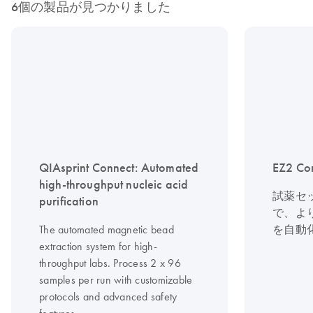
6個の製品が見つかりました
QIAsprint Connect: Automated
EZ2 Co
high-throughput nucleic acid
試薬セ
purification
で、よ
The automated magnetic bead
を自動
extraction system for high-
throughput labs. Process 2 x 96
samples per run with customizable
protocols and advanced safety