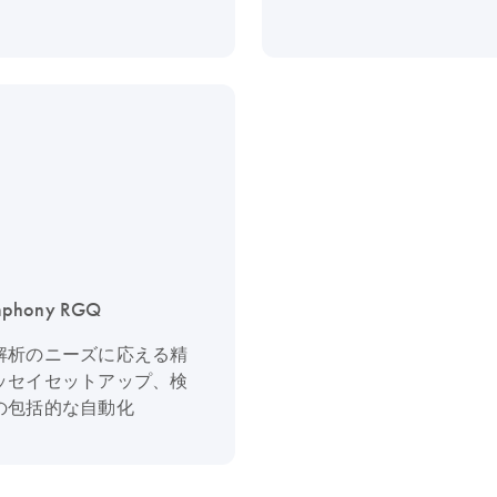
mphony RGQ
解析のニーズに応える精
ッセイセットアップ、検
の包括的な自動化