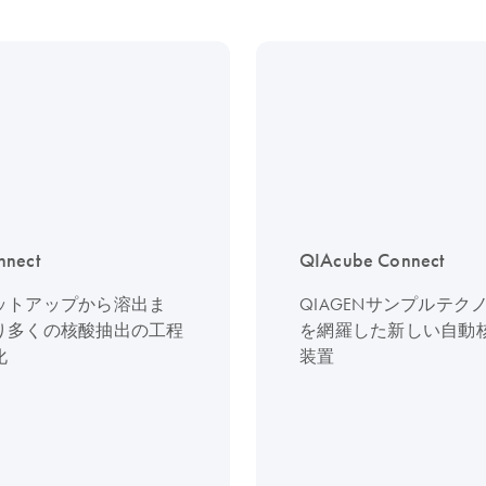
nnect
QIAcube Connect
ットアップから溶出ま
QIAGENサンプルテク
り多くの核酸抽出の工程
を網羅した新しい自動
化
装置