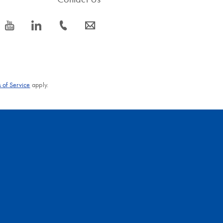
icon_0077_youtube-s
icon_0066_linkedin-s
icon_0072_phone-s
icon_0063_envelope-s
 of Service
apply.