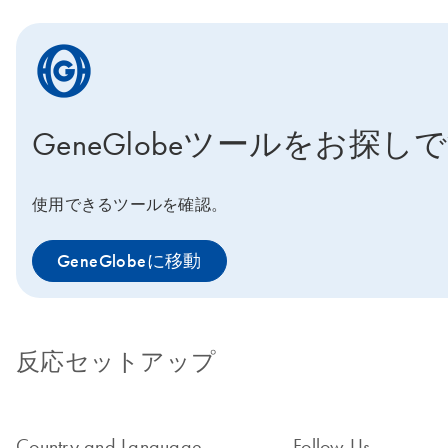
icon_0205_cc_gen_geneglobe-s
GeneGlobeツールをお探し
使用できるツールを確認。
GeneGlobeに移動
反応セットアップ
Country and Language
Follow Us