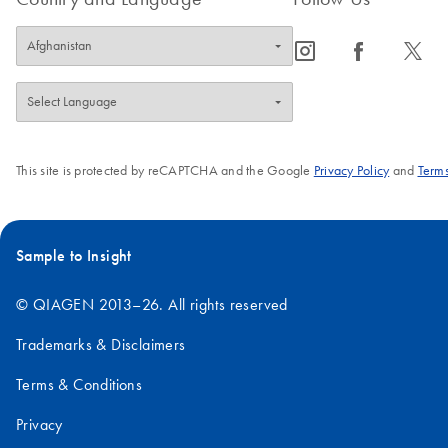
icon_0065_instagram-s
icon_0064_facebook-s
icon_0340_cc_gen_x-s
This site is protected by reCAPTCHA and the Google
Privacy Policy
and
Terms
Sample to Insight
© QIAGEN 2013–26. All rights reserved
Trademarks & Disclaimers
Terms & Conditions
Privacy