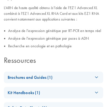
L’ARN de haute qualité obtenu à l’aide de l’EZ1 Advanced XL
combiné à l’EZ1 Advanced XL RNA Card et aux kits EZ1 RNA
convient notamment aux applications suivantes :
Analyse de l’expression génétique par RT-PCR en temps réel
Analyse de l’expression génétique par puces à ADN
Recherche en oncologie et en pathologie
Ressources
Brochures and Guides (1)
(EN) - EZ1
EN
Download
PDF
(592.7KB)
Kit Handbooks (1)
Advanced
Automated
EZ1&2 RNA Tissue
EN
Download
PDF
(1.2MB)
Solutions — Pure