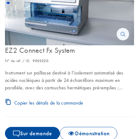
EZ2 Connect Fx System
N° de réf. / ID.
9003220
Instrument sur paillasse destiné à l’isolement automatisé des
acides nucléiques à partir de 24 échantillons maximum en
parallèle, avec des cartouches hermétiques préremplies ;
comprend 2 portoirs EZ2 Connect (EZ2 Connect Fx Tip Rack et
EZ2 Connect Fx Tip Rack – Flip Cap Tubes),
Copier les détails de la commande
EZ2 Connect Fx Cartridge Rack et 1 an de garantie pièces et
main-d’œuvre.
Sur demande
Démonstration