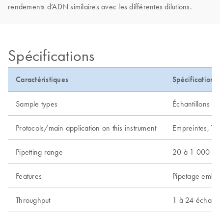
rendements d’ADN similaires avec les différentes dilutions.
Spécifications
Caractéristiques
Spécifications
Sample types
Échantillons de
Protocols/main application on this instrument
Empreintes, Ti
Pipetting range
20 à 1 000 µl
Features
Pipetage embar
Throughput
1 à 24 échanti