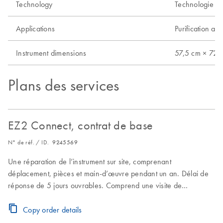
Technology
Technologie à 
Applications
Purification au
Instrument dimensions
57,5 cm × 72 c
Plans des services
EZ2 Connect, contrat de base
N° de réf. / ID.
9245569
Une réparation de l’instrument sur site, comprenant
déplacement, pièces et main-d’œuvre pendant un an. Délai de
réponse de 5 jours ouvrables. Comprend une visite de
maintenance planifiée pendant la période couverte par le
contrat de base.
Copy order details