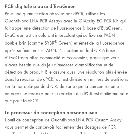
PCR digitale à base d’EvaGreen
Pour une quantification absolue par dPCR, utilisez les
QuantiNova LNA PCR Assays avec le QIAcuity EG PCR Kit, qui
fait appel une détection de fluorescence à base d’EvaGreen.
EvaGreen est un colorant intercalant qui se fixe sur l’ADN
®
double brin (comme SYBR
Green) et émet de la fluorescence
après sa fixation sur l’ADN. L’utilisation de la dPCR à base
d’EvaGreen offre commodité et économies, parce que vous
n’avez besoin que du jeu d’amorces d’amplification et de
détection du produit. Elle assure aussi une résolution plus élevée
dans la réaction de dPCR, qui est divisée en milliers de partitions
sur la nanoplaque de dPCR, de sorte que la concentration en
amorces nécessaire pour la réaction de dPCR est moitié moindre
que pour la qPCR.
Le processus de conception personnalisée
L’outil de conception de QuantiNova LNA PCR Custom Assay
vous permet de concevoir facilement des dosages de PCR
améliorés par des LNA hautement sensibles et spécifiques pour