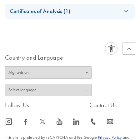
Safety Data Sheets
EN
Certificates of Analysis (1)
Download Safety Data Sheets for QIAGEN product
Certificates of Analysis
components.
EN
Country and Language
Follow Us
Contact Us
icon_0065_instagram-s
icon_0064_facebook-s
icon_0340_cc_gen_x-s
icon_0077_youtube-s
icon_0066_linkedin-s
icon_0072_phone-s
icon_0063_envelope-s
This site is protected by reCAPTCHA and the Google
Privacy Policy
and