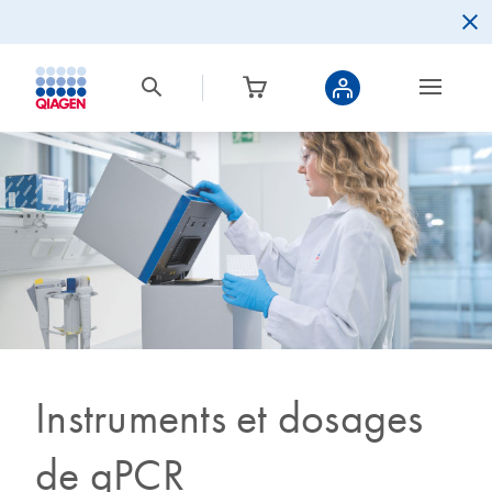
Instruments et dosages
de qPCR