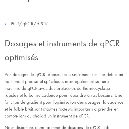
PCR/qPCR/dPCR
Dosages et instruments de qPCR
optimisés
Vos dosages de qPCR reposent non seulement sur une détection
hautement précise et spécifique, mais également sur une
machine de qPCR avec des protocoles de thermocyclage
rapides et la bonne cadence pour répondre à vos besoins. Une
fonction de gradient pour l’optimisation des dosages, la cadence
et le faible bruit sont d’autres facteurs importants à prendre en
compte lors du choix d’un instrument de qPCR.
Nous disposons d’une gamme de dosages de qPCR et de