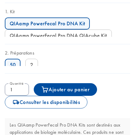
Kit
QIAamp PowerFecal Pro DNA Kit
QIAamp PowerFecal Pro DNA QIAcube Kit
Préparations
50
2
Quantité
Ajouter au panier
icon_0062_deliver-s
Consulter les disponibilités
Les QIAamp PowerFecal Pro DNA Kits sont destinés aux
applications de biologie moléculaire. Ces produits ne sont