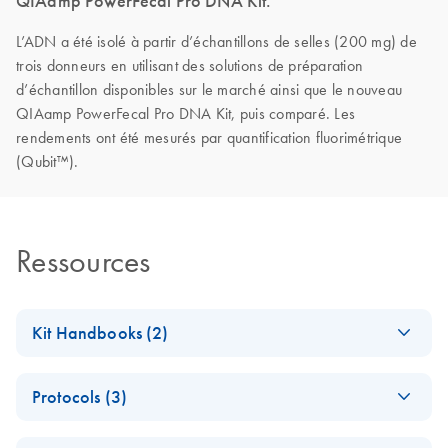
QIAamp PowerFecal Pro DNA Kit.
L’ADN a été isolé à partir d’échantillons de selles (200 mg) de
trois donneurs en utilisant des solutions de préparation
d’échantillon disponibles sur le marché ainsi que le nouveau
QIAamp PowerFecal Pro DNA Kit, puis comparé. Les
rendements ont été mesurés par quantification fluorimétrique
(Qubit™).
Ressources
Kit Handbooks (2)
QIAamp
EN
Download
PDF
(411.9KB)
Protocols (3)
PowerFecal Pro
DNA Kit Handbook
QIAamp Power Pro
EN
Download
PDF
(32.8KB)