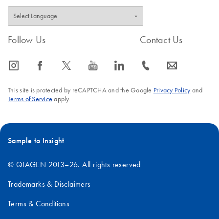
Follow Us
Contact Us
icon_0065_instagram-s
icon_0064_facebook-s
icon_0340_cc_gen_x-s
icon_0077_youtube-s
icon_0066_linkedin-s
icon_0072_phone-s
icon_0063_envelope-s
This site is protected by reCAPTCHA and the Google
Privacy Policy
and
Terms of Service
apply.
Sample to Insight
© QIAGEN 2013–26. All rights reserved
Trademarks & Disclaimers
Terms & Conditions