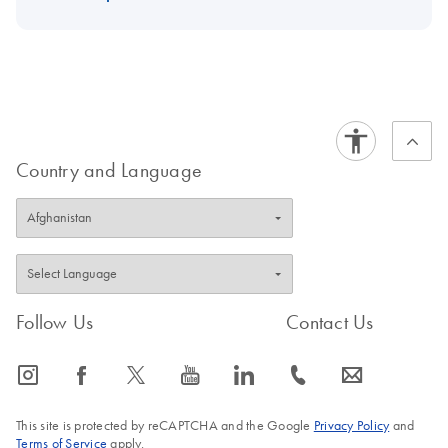
Country and Language
Follow Us
Contact Us
icon_0065_instagram-s
icon_0064_facebook-s
icon_0340_cc_gen_x-s
icon_0077_youtube-s
icon_0066_linkedin-s
icon_0072_phone-s
icon_0063_envelope-s
This site is protected by reCAPTCHA and the Google
Privacy Policy
and
Terms of Service
apply.