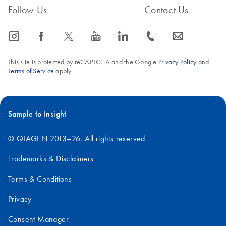
Follow Us
Contact Us
icon_0065_instagram-s
icon_0064_facebook-s
icon_0340_cc_gen_x-s
icon_0077_youtube-s
icon_0066_linkedin-s
icon_0072_phone-s
icon_0063_envelope-s
This site is protected by reCAPTCHA and the Google
Privacy Policy
and
Terms of Service
apply.
Sample to Insight
© QIAGEN 2013–26. All rights reserved
Trademarks & Disclaimers
Terms & Conditions
Privacy
Consent Manager