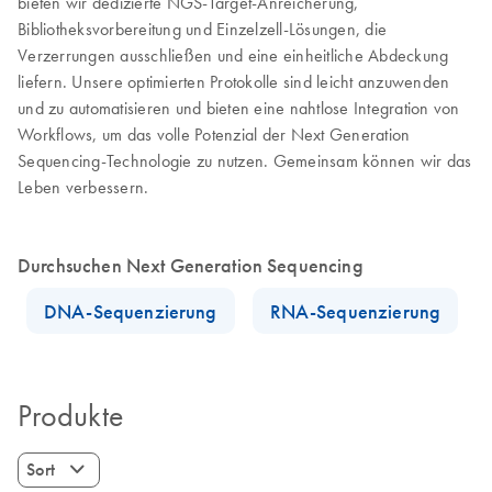
bieten wir dedizierte NGS-Target-Anreicherung,
Bibliotheksvorbereitung und Einzelzell-Lösungen, die
Verzerrungen ausschließen und eine einheitliche Abdeckung
liefern. Unsere optimierten Protokolle sind leicht anzuwenden
und zu automatisieren und bieten eine nahtlose Integration von
Workflows, um das volle Potenzial der Next Generation
Sequencing-Technologie zu nutzen. Gemeinsam können wir das
Leben verbessern.
Durchsuchen Next Generation Sequencing
DNA-Sequenzierung
RNA-Sequenzierung
Produkte
Sort