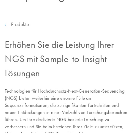
Produkte
Erhöhen Sie die Leistung Ihrer
NGS mit Sample-to-Insight-
Lösungen
Technologien für Hochdurchsatz-Next-Generation-Sequencing
(NGS) bieten weiterhin eine enorme Fülle an
Sequenzinformationen, die zu signifikanten Fortschritten und
neuen Entdeckungen in einer Vielzahl von Forschungsbereichen
führen. Um Ihre dedizierte NGS-basierte Forschung zu
verbessern und Sie beim Erreichen Ihrer Ziele zu unterstützen,