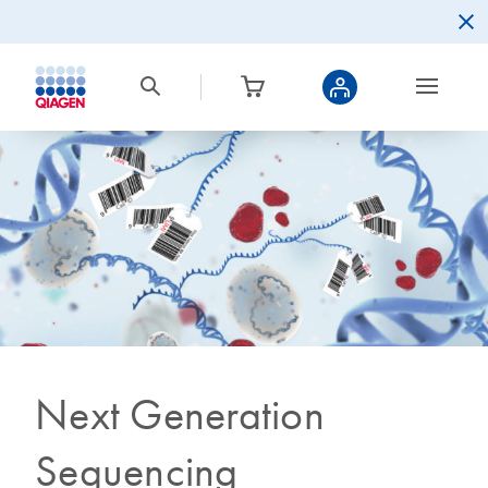
Next Generation
Sequencing