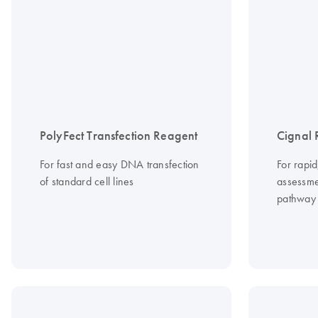
PolyFect Transfection Reagent
Cignal 
For fast and easy DNA transfection
For rapid
of standard cell lines
assessmen
pathway 