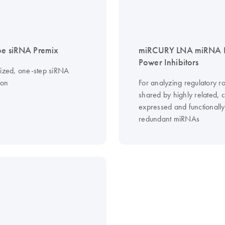
be siRNA Premix
miRCURY LNA miRNA 
Power Inhibitors
mized, one-step siRNA
ion
For analyzing regulatory ro
shared by highly related, 
expressed and functionally
redundant miRNAs