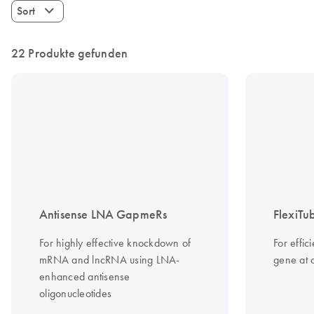
Sort
22 Produkte gefunden
Antisense LNA GapmeRs
FlexiTu
For highly effective knockdown of
For effic
mRNA and lncRNA using LNA-
gene at 
enhanced antisense
oligonucleotides