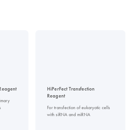
 Reagent
HiPerFect Transfection
Reagent
imary
s
For transfection of eukaryotic cells
with siRNA and miRNA