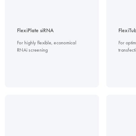
FlexiPlate siRNA
FlexiTu
For highly flexible, economical
For opti
RNAi screening
transfect