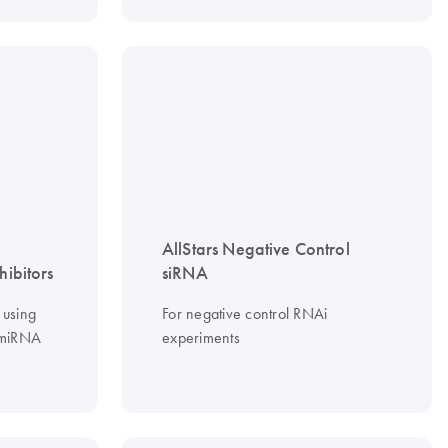
AllStars Negative Control
hibitors
siRNA
 using
For negative control RNAi
 miRNA
experiments