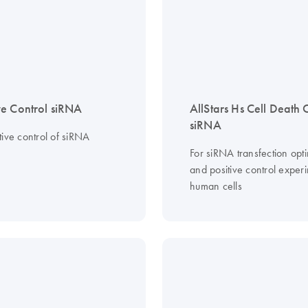
e Control siRNA
AllStars Hs Cell Death 
siRNA
tive control of siRNA
For siRNA transfection opti
and positive control experi
human cells