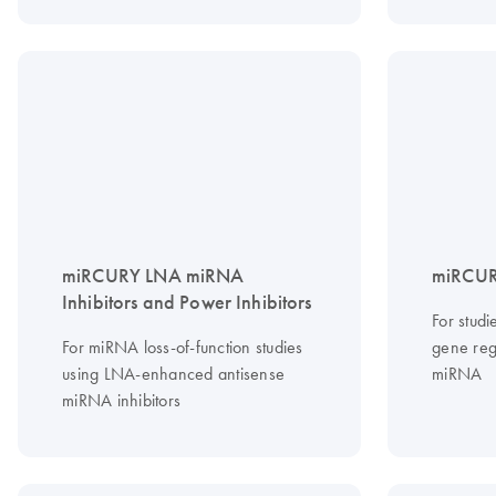
miRCURY LNA miRNA
miRCUR
Inhibitors and Power Inhibitors
For stud
For miRNA loss-of-function studies
gene regu
using LNA-enhanced antisense
miRNA
miRNA inhibitors