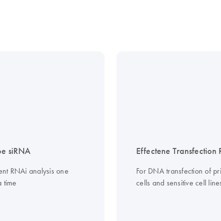
be siRNA
Effectene Transfection
ient RNAi analysis one
For DNA transfection of pr
a time
cells and sensitive cell line