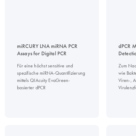
miRCURY LNA miRNA PCR
dPCR M
Assays for Digital PCR
Detecti
Für eine höchst sensitive und
Zum Nach
spezifische miRNA-Quantifizierung
wie Bakte
mittels QIAcuity EvaGreen-
Viren-, A
basierter dPCR
Virulenzf