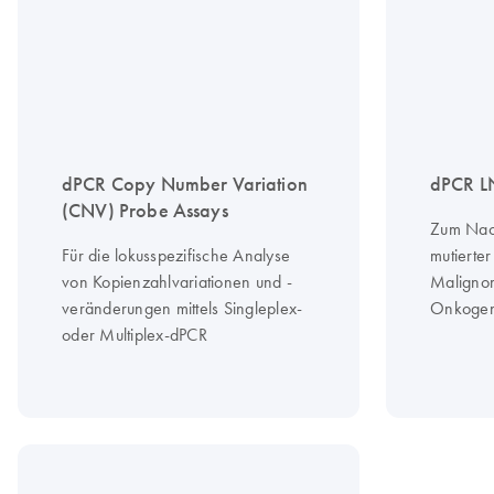
dPCR Copy Number Variation
dPCR L
(CNV) Probe Assays
Zum Nach
Für die lokusspezifische Analyse
mutierte
von Kopienzahlvariationen und -
Malignom
veränderungen mittels Singleplex-
Onkoge
oder Multiplex-dPCR