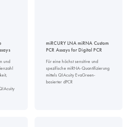
e
miRCURY LNA miRNA Custom
ssays
PCR Assays for Digital PCR
on und
Für eine höchst sensitive und
ienzahl
spezifische miRNA-Quantifizierung
eit,
mittels QIAcuity EvaGreen-
basierter dPCR
QIAcuity