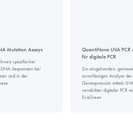
NA Mutation Assays
QuantiNova LNA PCR 
für digitale PCR
weis spezifischer
r DNA-Sequenzen bei
Zur eingehenden, genaue
en und in der
zuverlässigen Analyse der
nese
Genexpression mittels LN
verstärkter digitaler PCR mi
EvaGreen