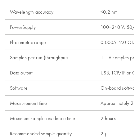
Wavelength accuracy
≤0.2 nm
PowerSupply
100–240 V, 50/60
Photometric range
0.0005–2.0 OD
Samples per run (throughput)
1–16 samples per r
Data output
USB, TCP/IP or QR
Software
On-board software
Measurement time
Approximately 2 min
Maximum sample residence time
2 hours
Recommended sample quantity
2 µl