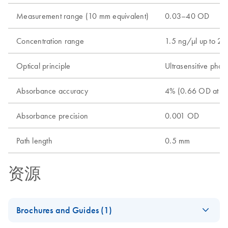
Measurement range (10 mm equivalent)
0.03–40 OD
Concentration range
1.5 ng/μl up to 2
Optical principle
Ultrasensitive pho
Absorbance accuracy
4% (0.66 OD at 3
Absorbance precision
0.001 OD
Path length
0.5 mm
资源
Brochures and Guides (1)