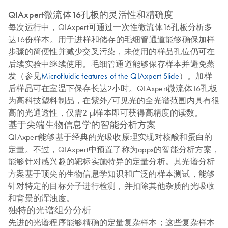
QIAxpert微流体16孔板的灵活性和精确度
每次运行中，QIAxpert可通过一次性微流体16孔板分析多
达16份样本。用于进样和储存的毛细管通道能够确保加样
步骤的简便性并减少交叉污染，未使用的样品孔位仍可在
后续实验中继续使用。毛细管通道能够保存样本并避免蒸
发（参见
Microfluidic features of the QIAxpert Slide
）。加样
后样品可在室温下保存长达2小时。QIAxpert微流体16孔板
为高科技塑料制品，在紫外/可见光的全光谱范围内具有很
高的光通透性，仅需2 μl样本即可获得高精度的读数。
基于尖端生物信息学的智能分析方案
QIAxpert能够基于经典的光吸收原理实现对核酸和蛋白的
定量。不过，QIAxpert中预置了称为apps的智能分析方案，
能够针对感兴趣的靶标实施特异的定量分析。其光谱分析
方案基于顶尖的生物信息学知识和广泛的样本测试，能够
针对特定的目标分子进行检测，并扣除其他杂质的光吸收
和背景的浑浊度。
独特的光谱组分分析
先进的光谱程序能够精确的定量复杂样本；这些复杂样本