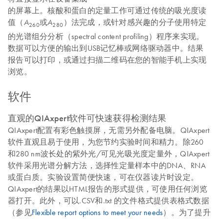
的屏幕上。核酸和蛋白的定量工作可通过传统的吸光度读
值（
或
）法完成，或针对感兴趣的分子使用特定
A
A
260
280
的光谱组分分析（spectral content profiling）程序来实现。
数据可以方便的输出到USB记忆棒或网络驱动器中。结果
报告可以打印，或通过扫描二维码在您的智能手机上实现
浏览。
软件
直观的QIAxpert软件可快速获得检测结果
QIAxpert配置有彩色触摸屏，无需另外配备电脑。QIAxpert
软件直观且易于使用，为您节约实验时间和精力。除260
和280 nm波长处的紫外光/可见光吸光度定量外，QIAxpert
软件采用光谱分解方法，选择性定量样本中的DNA、RNA
或蛋白质。实验设置简便快速，可在仪器读片时设定。
QIAxpert的结果以HTML报告的形式提供，可使用任何浏览
器打开。此外，可以.CSV和.txt 的文件格式提供表格式数据
（参见
Flexible report options to meet your needs
）。为了提升