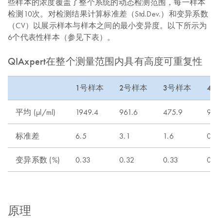
些样本的浓度覆盖了整个系统的动态检测范围，每一样本
检测10次。对检测结果计算标准差（Std.Dev.）和变异系数
（CV）以展示样本与样本之间的最小变异度。以下所示为
6个代表性样本（参见下表）。
QIAxpert在整个测量范围内具有高度可重复性
1号样本
2号样本
3号样本
4
平均 (µl/ml)
1949.4
961.6
475.9
92
标准差
6.5
3.1
1.6
0.2
变异系数 (%)
0.33
0.32
0.33
0.
原理