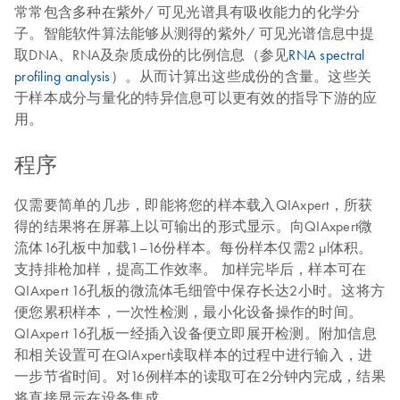
常常包含多种在紫外/ 可见光谱具有吸收能力的化学分
子。智能软件算法能够从测得的紫外/ 可见光谱信息中提
取DNA、RNA及杂质成份的比例信息（参见
RNA spectral
profiling analysis
）。从而计算出这些成份的含量。这些关
于样本成分与量化的特异信息可以更有效的指导下游的应
用。
程序
仅需要简单的几步，即能将您的样本载入QIAxpert，所获
得的结果将在屏幕上以可输出的形式显示。向QIAxpert微
流体16孔板中加载1–16份样本。每份样本仅需2 μl体积。
支持排枪加样，提高工作效率。 加样完毕后，样本可在
QIAxpert 16孔板的微流体毛细管中保存长达2小时。这将方
便您累积样本，一次性检测，最小化设备操作的时间。
QIAxpert 16孔板一经插入设备便立即展开检测。附加信息
和相关设置可在QIAxpert读取样本的过程中进行输入，进
一步节省时间。对16例样本的读取可在2分钟内完成，结果
将直接显示在设备集成