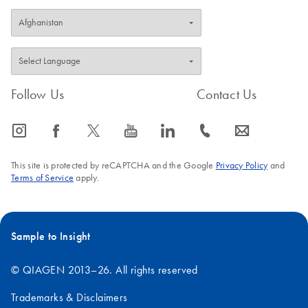
QIAxpert Slide-40
EN
Download
PDF
(114.5KB)
Product Sheet
Follow Us
Contact Us
icon_0065_instagram-s
icon_0064_facebook-s
icon_0340_cc_gen_x-s
icon_0077_youtube-s
icon_0066_linkedin-s
icon_0072_phone-s
icon_0063_envelope-s
This site is protected by reCAPTCHA and the Google
Privacy Policy
and
Terms of Service
apply.
Sample to Insight
© QIAGEN 2013–26. All rights reserved
Trademarks & Disclaimers