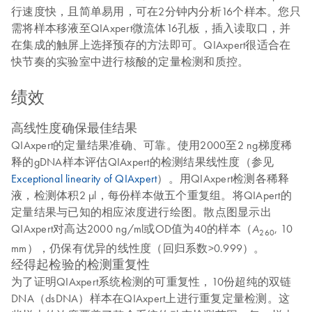
行速度快，且简单易用，可在2分钟内分析16个样本。您只
需将样本移液至QIAxpert微流体16孔板，插入读取口，并
在集成的触屏上选择预存的方法即可。QIAxpert很适合在
快节奏的实验室中进行核酸的定量检测和质控。
绩效
高线性度确保最佳结果
QIAxpert的定量结果准确、可靠。使用2000至2 ng梯度稀
释的gDNA样本评估QIAxpert的检测结果线性度（参见
Exceptional linearity of QIAxpert
）。用QIAxpert检测各稀释
液，检测体积2 μl，每份样本做五个重复组。将QIApert的
定量结果与已知的相应浓度进行绘图。散点图显示出
QIAxpert对高达2000 ng/ml或OD值为40的样本（
, 10
A
260
mm），仍保有优异的线性度（回归系数>0.999）。
经得起检验的检测重复性
为了证明QIAxpert系统检测的可重复性，10份超纯的双链
DNA（dsDNA）样本在QIAxpert上进行重复定量检测。这