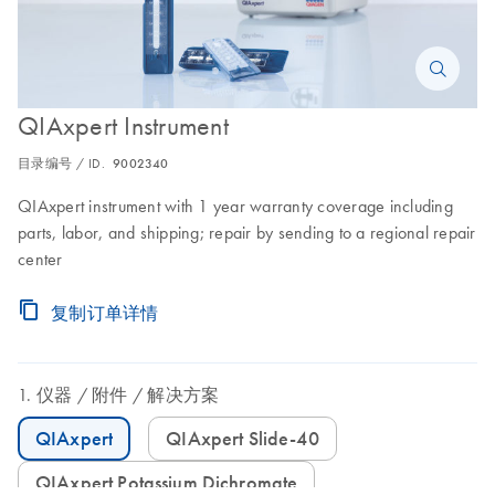
QIAxpert Instrument
目录编号 / ID.
9002340
QIAxpert instrument with 1 year warranty coverage including
parts, labor, and shipping; repair by sending to a regional repair
center
复制订单详情
仪器
附件
解决方案
QIAxpert
QIAxpert Slide-40
QIAxpert Potassium Dichromate