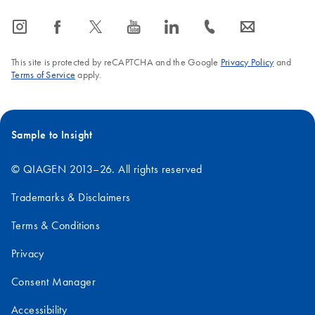
icon_0065_instagram-s
icon_0064_facebook-s
icon_0340_cc_gen_x-s
icon_0077_youtube-s
icon_0066_linkedin-s
icon_0072_phone-s
icon_0063_envelope-s
This site is protected by reCAPTCHA and the Google
Privacy Policy
and
Terms of Service
apply.
Sample to Insight
© QIAGEN 2013–26. All rights reserved
Trademarks & Disclaimers
Terms & Conditions
Privacy
Consent Manager
Accessibility