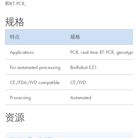
和RT-PCR。
规格
特点
规格
Applications
PCR, real-time RT-PCR, genotypin
For automated processing
BioRobot EZ1
CE/FDA/IVD compatible
CE/IVD
Processing
Automated
资源