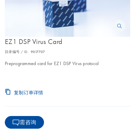
EZ1 DSP Virus Card
目录编号 / ID.
9017707
Preprogrammed card for EZ1 DSP Virus protocol
复制订单详情
需咨询