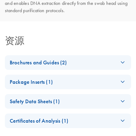
and enables DNA extraction directly from the swab head using
standard purification protocols.
资源
Brochures and Guides (2)
Comprehensive
EN
Download
PDF
(1.7MB)
Package Inserts (1)
Sample Collection
Portfolio
OmniSwab, Sterile,
EN
Download
PDF
(141.9KB)
DNA collection with FTA technology
Safety Data Sheets (1)
Product Sheet
Safety Data Sheets
From crime scene to
EN
EN
Download
PDF
(1.7MB)
Certificates of Analysis (1)
identification
Download Safety Data Sheets for QIAGEN product
Human identification and forensics: Advanced workflow
Certificates of Analysis
components.
EN