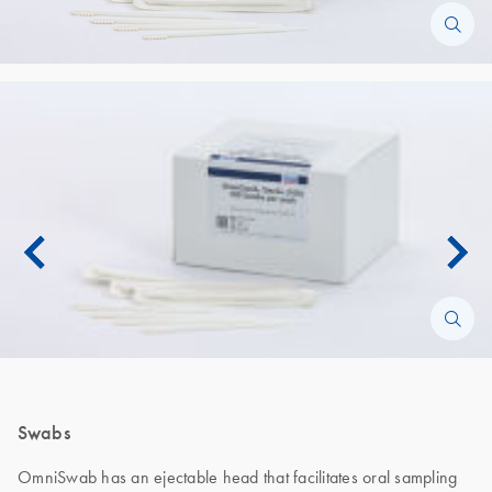
Swabs
OmniSwab has an ejectable head that facilitates oral sampling