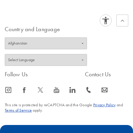
solutions
Country and Language
Follow Us
Contact Us
icon_0065_instagram-s
icon_0064_facebook-s
icon_0340_cc_gen_x-s
icon_0077_youtube-s
icon_0066_linkedin-s
icon_0072_phone-s
icon_0063_envelope-s
This site is protected by reCAPTCHA and the Google
Privacy Policy
and
Terms of Service
apply.