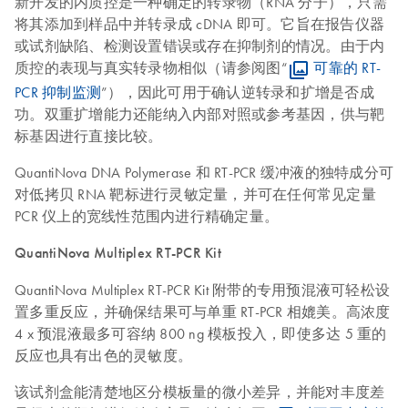
新开发的内质控是一种确定的转录物（RNA 分子），只需
将其添加到样品中并转录成 cDNA 即可。它旨在报告仪器
或试剂缺陷、检测设置错误或存在抑制剂的情况。由于内
质控的表现与真实转录物相似（请参阅图“
可靠的 RT-
PCR 抑制监测
”），因此可用于确认逆转录和扩增是否成
功。双重扩增能力还能纳入内部对照或参考基因，供与靶
标基因进行直接比较。
QuantiNova DNA Polymerase 和 RT-PCR 缓冲液的独特成分可
对低拷贝 RNA 靶标进行灵敏定量，并可在任何常见定量
PCR 仪上的宽线性范围内进行精确定量。
QuantiNova Multiplex RT-PCR Kit
QuantiNova Multiplex RT-PCR Kit 附带的专用预混液可轻松设
置多重反应，并确保结果可与单重 RT-PCR 相媲美。高浓度
4 x 预混液最多可容纳 800 ng 模板投入，即使多达 5 重的
反应也具有出色的灵敏度。
该试剂盒能清楚地区分模板量的微小差异，并能对丰度差