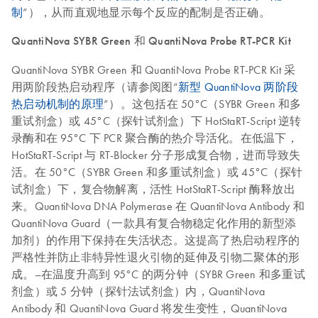
制
”），从而直观地显示每个反应的配制是否正确。
QuantiNova SYBR Green 和 QuantiNova Probe RT-PCR Kit
QuantiNova SYBR Green 和 QuantiNova Probe RT-PCR Kit 采
用两阶段热启动程序（请参阅图“
新型 QuantiNova 两阶段
热启动机制的原理
”）。这包括在 50°C（SYBR Green 和多
重试剂盒）或 45°C（探针试剂盒）下 HotStaRT-Script 逆转
录酶和在 95°C 下 PCR 聚合酶的热介导活化。在低温下，
HotStaRT-Script 与 RT-Blocker 分子形成复合物，进而导致失
活。在 50°C（SYBR Green 和多重试剂盒）或 45°C（探针
试剂盒）下，复合物解离，活性 HotStaRT-Script 酶释放出
来。QuantiNova DNA Polymerase 在 QuantiNova Antibody 和
QuantiNova Guard（一款具有复合物稳定化作用的新型添
加剂）的作用下保持在失活状态。这提高了热启动程序的
严格性并防止非特异性退火引物的延伸及引物二聚体的形
成。–在温度升高到 95°C 的两分钟（SYBR Green 和多重试
剂盒）或 5 分钟（探针法试剂盒）内，QuantiNova
Antibody 和 QuantiNova Guard 将发生变性，QuantiNova