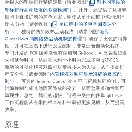
异很大的靶标进行精确定量（请参阅图“
对不同丰度的
靶标进行高灵敏度的多重检测
”）。此外，还提供了从培养
细胞中直接扩增的简单方案，即使从单个细胞中也能进行
RNA 分析（请参阅图“
单细胞中的多重基因表达分
析
”）。独特的两阶段热启动程序（请参阅图“
新型
QuantiNova 两阶段热启动机制的原理
”）确保了出色的特异
性，并可在室温下进行反应配制，非常适合自动化程序。
专门开发的 PCR 缓冲液含有添加剂 Q-Bond，可显著缩短退
火和延伸时间，从而在大约一小时内完成多重 qRT-PCR。
新增的可视化移液对照可尽量减少人为失误，从而提高过
程安全性（请参阅图“
内置移液对照可显示准确的反应配
制
”）。可选的 Internal Control RNA 可与靶标共同检测，可
消除抑制剂或其他因素造成的变异，从而监测准确性和可
重现性。总之，我们的超快、过程中受控的多重 qRT-PCR
工作流程能从有限的样本材料中获得更多见解，从而提高
效率。
原理