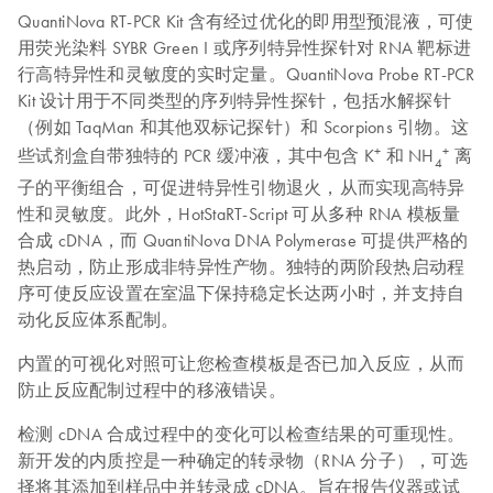
QuantiNova RT-PCR Kit 含有经过优化的即用型预混液，可使
用荧光染料 SYBR Green I 或序列特异性探针对 RNA 靶标进
行高特异性和灵敏度的实时定量。QuantiNova Probe RT‑PCR
Kit 设计用于不同类型的序列特异性探针，包括水解探针
（例如 TaqMan 和其他双标记探针）和 Scorpions 引物。这
+
+
些试剂盒自带独特的 PCR 缓冲液，其中包含 K
和 NH
离
4
子的平衡组合，可促进特异性引物退火，从而实现高特异
性和灵敏度。此外，HotStaRT-Script 可从多种 RNA 模板量
合成 cDNA，而 QuantiNova DNA Polymerase 可提供严格的
热启动，防止形成非特异性产物。独特的两阶段热启动程
序可使反应设置在室温下保持稳定长达两小时，并支持自
动化反应体系配制。
内置的可视化对照可让您检查模板是否已加入反应，从而
防止反应配制过程中的移液错误。
检测 cDNA 合成过程中的变化可以检查结果的可重现性。
新开发的内质控是一种确定的转录物（RNA 分子），可选
择将其添加到样品中并转录成 cDNA。旨在报告仪器或试