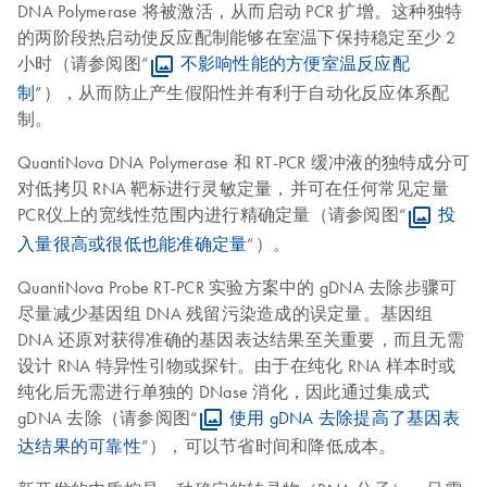
DNA Polymerase 将被激活，从而启动 PCR 扩增。这种独特
的两阶段热启动使反应配制能够在室温下保持稳定至少 2
小时（请参阅图“
不影响性能的方便室温反应配
制
”），从而防止产生假阳性并有利于自动化反应体系配
制。
QuantiNova DNA Polymerase 和 RT-PCR 缓冲液的独特成分可
对低拷贝 RNA 靶标进行灵敏定量，并可在任何常见定量
PCR仪上的宽线性范围内进行精确定量（请参阅图“
投
入量很高或很低也能准确定量
”）。
QuantiNova Probe RT-PCR 实验方案中的 gDNA 去除步骤可
尽量减少基因组 DNA 残留污染造成的误定量。基因组
DNA 还原对获得准确的基因表达结果至关重要，而且无需
设计 RNA 特异性引物或探针。由于在纯化 RNA 样本时或
纯化后无需进行单独的 DNase 消化，因此通过集成式
gDNA 去除（请参阅图“
使用 gDNA 去除提高了基因表
达结果的可靠性
”），可以节省时间和降低成本。