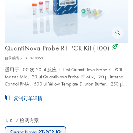
icon_0368_ls_gen_eco_friendly-s
QuantiNova Probe RT-PCR Kit (100)
目录编号 / ID.
208352
适用于 100 次 20 µl 反应：1 ml QuantiNova Probe RT-PCR
Master Mix、20 µl QuantiNova Probe RT Mix、20 µl Internal
Control RNA、500 µl Yellow Template Dilution Buffer、250 µl
ROX Reference Dye、1.9 µl RNase-Free Water
复制订单详情
Kit
检测方案
QuantiNova RT-PCR Kit