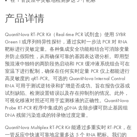
在 1 管反应中灵敏地检测多达 5 个靶标
产品详情
QuantiNova RT-PCR Kit（Real-time PCR 试剂盒）使用 SYBR
Green I 或序列特异性探针，通过实时一步法 PCR 对 RNA
靶标进行灵敏定量。各种集成安全功能相结合可消除变量
并防止假阳性，从而确保可靠的基因表达谱分析。即用型
预混液中独特的两阶段热启动和 PCR 缓冲液系统组合可在
室温下进行配制，确保在任何实时定量 PCR 仪上都能进行
高灵敏度的 qRT-PCR。可选的 QuantiNova Internal Control
RNA 可用于测试逆转录和扩增是否成功。旨在报告仪器或
试剂缺陷、检测设置错误以及存在抑制剂的情况。此外，
可视化移液对照还可用于监测移液的正确性。QuantiNova
Probe RT-PCR 程序中集成的 gDNA 去除步骤可防止基因组
DNA 残留污染造成的转录物过度定量。
QuantiNova Multiplex RT-PCR Kit 能通过多重实时 RT-PCR，在
一管反应中快速可靠地定量多达 5 个 RNA 靶标。我们的