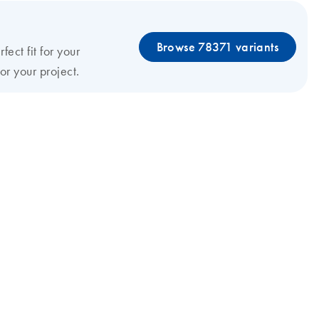
Browse 78371 variants
rfect fit for your
or your project.