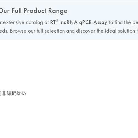
Our Full Product Range
2
ur extensive catalog of
RT
lncRNA qPCR Assay
to find the pe
ds. Browse our full selection and discover the ideal solution f
链非编码RNA