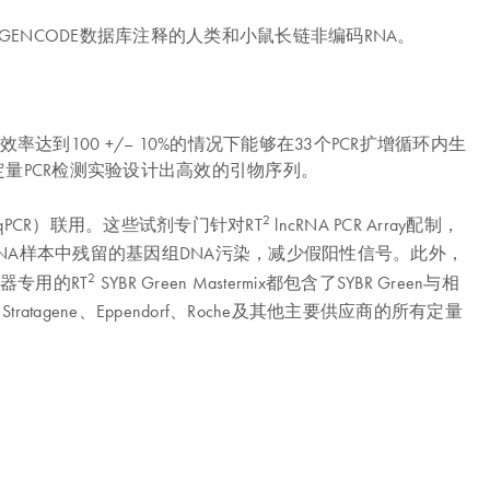
I和GENCODE数据库注释的人类和小鼠长链非编码RNA。
达到100 +/– 10%的情况下能够在33个PCR扩增循环内生
定量PCR检测实验设计出高效的引物序列。
2
x（用于qPCR）联用。这些试剂专门针对RT
lncRNA PCR Array配制，
之前去除RNA样本中残留的基因组DNA污染，减少假阳性信号。此外，
2
器专用的RT
SYBR Green Mastermix都包含了SYBR Green与相
o-Rad、Stratagene、Eppendorf、Roche及其他主要供应商的所有定量