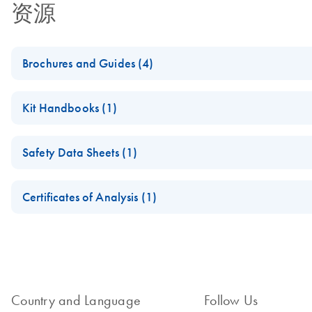
资源
Brochures and Guides (4)
lncRNA profiling analysis for a better understanding of prost
Kit Handbooks (1)
RT2 lncRNA PCR Array Product Profile
RT2 lncRNA qPCR Assay Handbook
Safety Data Sheets (1)
For long non-coding gene expression analysis by real-time RT
Serum lncRNA detection as a potential biomarker of lung can
Safety Data Sheets
Certificates of Analysis (1)
Download Safety Data Sheets for QIAGEN product component
Total RNA Discovery
Certificates of Analysis
Simultaneously profile mRNA, miRNA and lncRNA using a simp
Country and Language
Follow Us