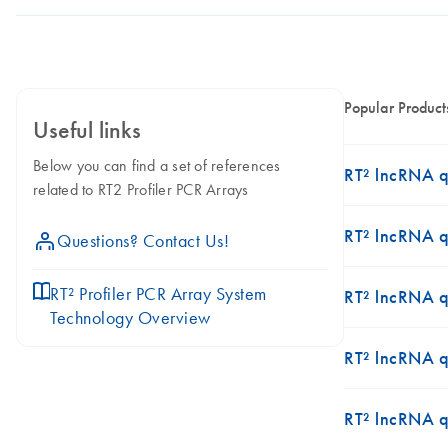
Popular Product
Useful links
Below you can find a set of references
RT² lncRNA 
related to RT2 Profiler PCR Arrays
RT² lncRNA 
icon_0071_person-s
Questions? Contact Us!
icon_0046_book-s
RT² Profiler PCR Array System
RT² lncRNA q
Technology Overview
RT² lncRNA 
RT² lncRNA 