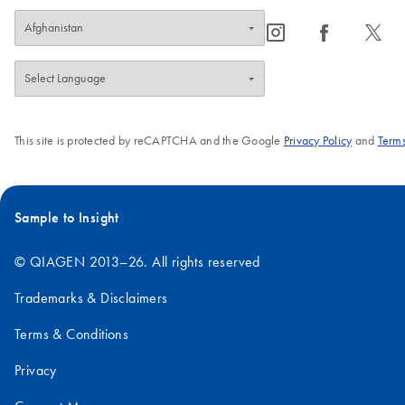
icon_0065_instagram-s
icon_0064_facebook-s
icon_0340_cc_gen_x-s
This site is protected by reCAPTCHA and the Google
Privacy Policy
and
Terms
Sample to Insight
© QIAGEN 2013–26. All rights reserved
Trademarks & Disclaimers
Terms & Conditions
Privacy