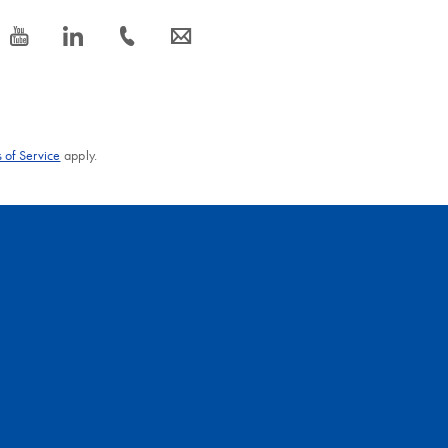
icon_0077_youtube-s
icon_0066_linkedin-s
icon_0072_phone-s
icon_0063_envelope-s
 of Service
apply.