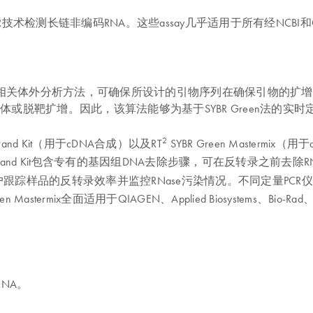
CR技术检测长链非编码RNA。这些assay几乎适用于所有经NCB
并结合相关体外分析方法，可确保所设计的引物序列在确保引物的扩增效率
或脱靶扩增。因此，该算法能够为基于SYBR Green法的实时
2
st Strand Kit（用于cDNA合成）以及RT
SYBR Green Mastermi
st Strand Kit包含专有的基因组DNA去除步骤，可在反转录
踪样品的反转录效率并监控RNase污染情况。不同定量PCR仪
een Mastermix全面适用于QIAGEN、Applied Biosystems、Bi
RNA。