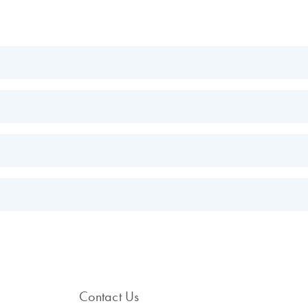
ate cancer
EN
EN
EN
-PCR
cer
EN
EN
s.
EN
EN
le, complete workflow
Contact Us