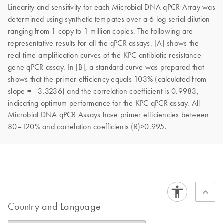
Linearity and sensitivity for each Microbial DNA qPCR Array was
determined using synthetic templates over a 6 log serial dilution
ranging from 1 copy to 1 million copies. The following are
representative results for all the qPCR assays. [A] shows the
real-time amplification curves of the KPC antibiotic resistance
gene qPCR assay. In [B], a standard curve was prepared that
shows that the primer efficiency equals 103% (calculated from
slope = –3.3236) and the correlation coefficient is 0.9983,
indicating optimum performance for the KPC qPCR assay. All
Microbial DNA qPCR Assays have primer efficiencies between
80–120% and correlation coefficients (R)>0.995.
Country and Language