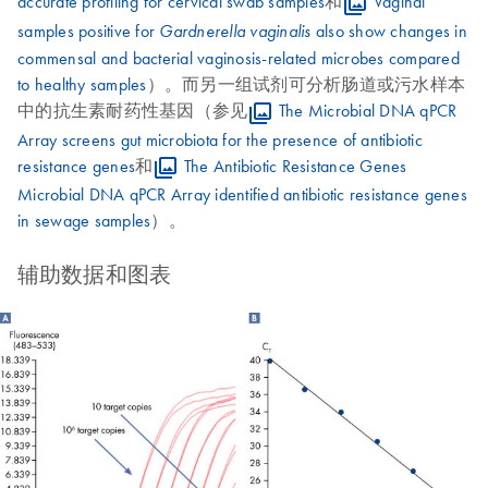
accurate profiling for cervical swab samples
和
Vaginal
samples positive for
also show changes in
Gardnerella vaginalis
commensal and bacterial vaginosis-related microbes compared
to healthy samples
）。而另一组试剂可分析肠道或污水样本
中的抗生素耐药性基因（参见
The Microbial DNA qPCR
Array screens gut microbiota for the presence of antibiotic
resistance genes
和
The Antibiotic Resistance Genes
Microbial DNA qPCR Array identified antibiotic resistance genes
in sewage samples
）。
辅助数据和图表