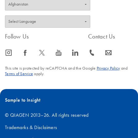
Follow Us
Contact Us
icon_0065_instagram-s
icon_0064_facebook-s
icon_0340_cc_gen_x-s
icon_0077_youtube-s
icon_0066_linkedin-s
icon_0072_phone-s
icon_0063_envelope-s
This site is protected by reCAPTCHA and the Google
Privacy Policy
and
Terms of Service
apply.
Sample to Insight
© QIAGEN 2013–26. All rights reserved
Trademarks & Disclaimers