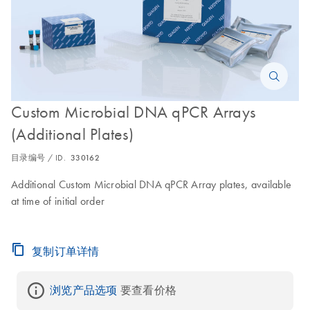
Custom Microbial DNA qPCR Arrays
(Additional Plates)
目录编号 / ID.
330162
Additional Custom Microbial DNA qPCR Array plates, available
at time of initial order
复制订单详情
浏览产品选项
 要查看价格