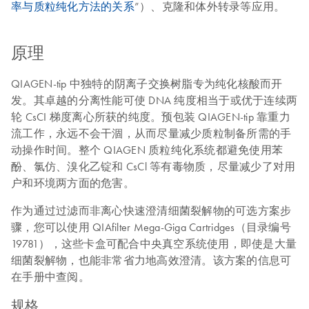
率与质粒纯化方法的关系
”）、克隆和体外转录等应用。
原理
QIAGEN-tip 中独特的阴离子交换树脂专为纯化核酸而开
发。其卓越的分离性能可使 DNA 纯度相当于或优于连续两
轮 CsCI 梯度离心所获的纯度。预包装 QIAGEN-tip 靠重力
流工作，永远不会干涸，从而尽量减少质粒制备所需的手
动操作时间。整个 QIAGEN 质粒纯化系统都避免使用苯
酚、氯仿、溴化乙锭和 CsCl 等有毒物质，尽量减少了对用
户和环境两方面的危害。
作为通过过滤而非离心快速澄清细菌裂解物的可选方案步
骤，您可以使用 QIAfilter Mega-Giga Cartridges（目录编号
19781），这些卡盒可配合中央真空系统使用，即使是大量
细菌裂解物，也能非常省力地高效澄清。该方案的信息可
在手册中查阅。
规格