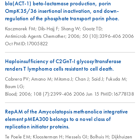
bla(ACT-1) beta-lactamase production, porin
Isolation of
EN
Download
PDF
(50.4KB)
OmpK35/36 insertional inactivation, and down-
endotoxin-free
regulation of the phosphate transport porin phoe.
plasmid DNA using
Kaczmarek FM;
Dib-Hajj F;
Shang W;
Gootz TD;
the QIAGEN
Antimicrob Agents Chemother;
2006;
50 (10):3396-406
2006
Plasmid Midi Kit
Oct
PMID:17005822
This protocol is for purification of up to 100 µg endotoxin-
free plasmid DNA using QIAGEN-tip 100.
Haploinsufficiency of C2GnT-I glycosyltransferase
renders T lymphoma cells resistant to cell death.
Isolation of genomic
EN
Download
PDF
(70.1KB)
Cabrera PV;
DNA from tissue
Amano M;
Mitoma J;
Chan J;
Said J;
Fukuda M;
Baum LG;
using the QIAGEN-
Blood;
tip 10000
2006;
108 (7):2399-406
2006 Jun 15
PMID:16778138
Isolation of genomic
EN
Download
RepAM of the Amycolatopsis methanolica integrative
PDF
(62.1KB)
DNA from tissue
element pMEA300 belongs to a novel class of
using the QIAGEN-
replication initiator proteins.
tip 2500
Te Poele EM;
Kloosterman H;
Hessels GI;
Bolhuis H;
Dijkhuizen