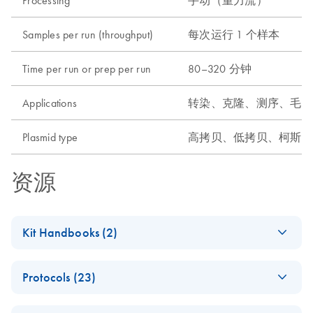
Samples per run (throughput)
每次运行 1 个样本
Time per run or prep per run
80–320 分钟
Applications
转染、克隆、测序、毛细
Plasmid type
高拷贝、低拷贝、柯斯质粒
资源
Kit Handbooks (2)
(EN) - QIAfilter
EN
Download
PDF
(3MB)
Protocols (23)
Plasmid Purification
Handbook — April
Isolation of BAC
EN
Download
PDF
(116.9KB)