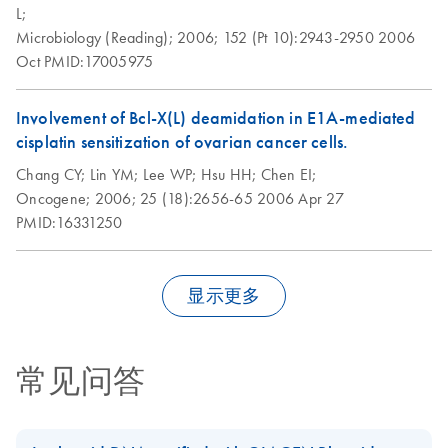
This protocol is designed for the rapid, easy, and non-
L;
toxic preparation of up to 2 mg genomic DNA from not
Microbiology (Reading);
2006;
152 (Pt 10):2943-2950
2006
more than 2 g of tissue using QIAGEN-tip 2500.
Oct
PMID:17005975
QIAGEN® Genomic-tips 20/G, 100/G, and 500/G
can also be used with this protocol by reducing the
Involvement of Bcl-X(L) deamidation in E1A-mediated
amount of starting material according to the table on page
cisplatin sensitization of ovarian cancer cells.
2. The purified genomic DNA ranges in size from 50-150
Chang CY;
Lin YM;
Lee WP;
Hsu HH;
Chen EI;
kb.
Oncogene;
2006;
25 (18):2656-65
2006 Apr 27
PMID:16331250
Isolation of large-
EN
Download
PDF
(46.4KB)
construct DNA using
the QIAGEN
显示更多
Plasmid Maxi Kit
This protocol is designed to provide up to 150 μg
BAC/PAC/P1 DNA or up to 400 μg cosmid DNA.
常见问答
Isolation of plasmid
EN
Download
PDF
(109.7KB)
DNA from Bacillus