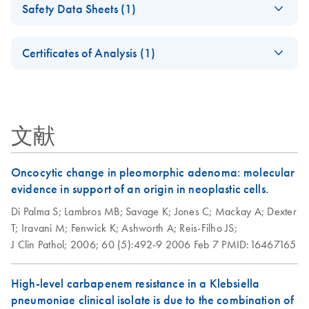
2012
Safety Data Sheets (1)
DNA using the
April 2012
QIAGEN Plasmid
Safety Data Sheets
EN
Midi Kit
Certificates of Analysis (1)
QIAGEN Plasmid
EN
Download
PDF
(1.9MB)
Download Safety Data Sheets for QIAGEN product
This procedure has been used successfully for isolation of 150-250 kb
Purification
Certificates of Analysis
components.
EN
BAC DNA from a mouse-BAC library cloned in pBeloBAC11 from
Handbook
Escherichia coli
strain HB101/r. The yield of BAC DNA from 100 ml
culture was typically 20-40 μg.
文献
Isolation of
EN
Download
PDF
(112.3KB)
bacteriophage-P1-
Oncocytic change in pleomorphic adenoma: molecular
derived constructs
evidence in support of an origin in neoplastic cells.
using the QIAGEN
Di Palma S;
Lambros MB;
Savage K;
Jones C;
Mackay A;
Dexter
Plasmid Midi Kit
T;
Iravani M;
Fenwick K;
Ashworth A;
Reis-Filho JS;
The procedure has been used successfully for isolation of
J Clin Pathol;
2006;
60 (5):492-9
2006 Feb 7
PMID:16467165
110 kb P1 DNA (pAdsacBII with an 80 kb insert) from
strain NS3529. Yield of P1 DNA was
Escherichia coli
High-level carbapenem resistance in a Klebsiella
typically 10-50 µg from 500 ml culture.
pneumoniae clinical isolate is due to the combination of