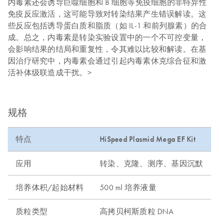
内毒素还会诱导巨噬细胞和 B 细胞等免疫细胞的非特异性
免疫反应激活，这可能导致对转染结果产生错误解读。这
些反应包括诱导蛋白质和脂质（如 IL-1 和前列腺素）的合
成。总之，内毒素是转染实验设置中的一个不可控变量，
会影响结果的结局和重复性，令其难以比较和解读。在基
因治疗研究中，内毒素会通过引起内毒素休克综合征和激
活补体级联造成干扰。>
规格
特点
HiSpeed Plasmid Mega EF Kit
应用
转染、克隆、测序、基因沉默
培养体积/起始材料
500 ml 培养液量
质粒类型
高拷贝柯斯质粒 DNA