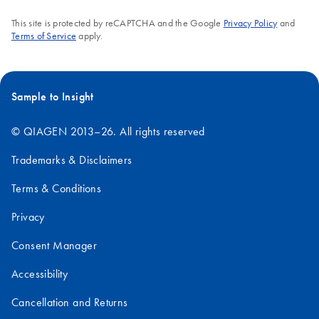
This site is protected by reCAPTCHA and the Google
Privacy Policy
and
Terms of Service
apply.
Sample to Insight
© QIAGEN 2013–26. All rights reserved
Trademarks & Disclaimers
Terms & Conditions
Privacy
Consent Manager
Accessibility
Cancellation and Returns