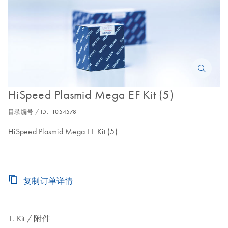
HiSpeed Plasmid Mega EF Kit (5)
目录编号 / ID.
1054578
HiSpeed Plasmid Mega EF Kit (5)
复制订单详情
Kit
附件