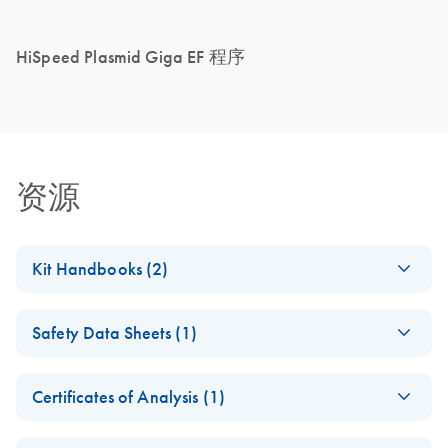
HiSpeed Plasmid Giga EF 程序
资源
Kit Handbooks (2)
HiSpeed Plasmid
EN
Download
PDF
(955.4KB)
Safety Data Sheets (1)
Mega and Giga EF
Kits
Safety Data Sheets
EN
Certificates of Analysis (1)
QIAvac HiSpeed LS
EN
Download
Download Safety Data Sheets for QIAGEN product
PDF
(2.8MB)
Vacuum Handbook
Certificates of Analysis
components.
EN