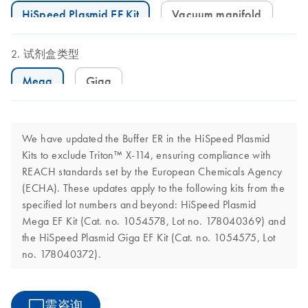
HiSpeed Plasmid EF Kit
Vacuum manifold
试剂盒类型
Mega
Giga
We have updated the Buffer ER in the HiSpeed Plasmid
Kits to exclude Triton™ X-114, ensuring compliance with
REACH standards set by the European Chemicals Agency
(ECHA). These updates apply to the following kits from the
specified lot numbers and beyond: HiSpeed Plasmid
Mega EF Kit (Cat. no. 1054578, Lot no. 178040369) and
the HiSpeed Plasmid Giga EF Kit (Cat. no. 1054575, Lot
no. 178040372).
需咨询