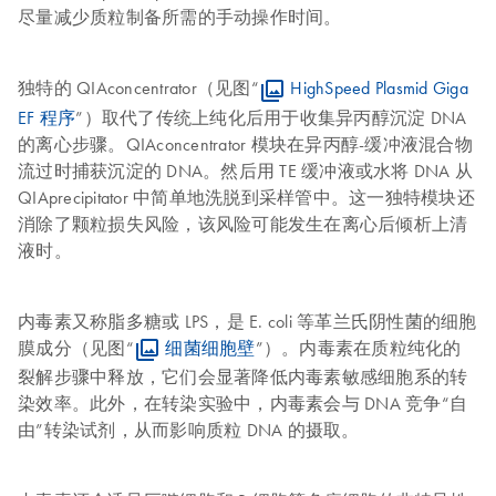
尽量减少质粒制备所需的手动操作时间。
独特的 QIAconcentrator（见图“
HighSpeed Plasmid Giga
EF 程序
”）取代了传统上纯化后用于收集异丙醇沉淀 DNA
的离心步骤。QIAconcentrator 模块在异丙醇-缓冲液混合物
流过时捕获沉淀的 DNA。然后用 TE 缓冲液或水将 DNA 从
QIAprecipitator 中简单地洗脱到采样管中。这一独特模块还
消除了颗粒损失风险，该风险可能发生在离心后倾析上清
液时。
内毒素又称脂多糖或 LPS，是 E. coli 等革兰氏阴性菌的细胞
膜成分（见图“
细菌细胞壁
”）。内毒素在质粒纯化的
裂解步骤中释放，它们会显著降低内毒素敏感细胞系的转
染效率。此外，在转染实验中，内毒素会与 DNA 竞争“自
由”转染试剂，从而影响质粒 DNA 的摄取。