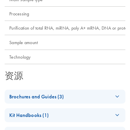
Processing
Purification of total RNA, miRNA, poly A+ mRNA, DNA or protei
Sample amount
Technology
资源
Brochures and Guides (3)
Discover the Real
EN
Download
PDF
(214.3KB)
Kit Handbooks (1)
Potential of FFPE
Samples
QIAamp DNA FFPE
EN
Download
PDF
(474KB)