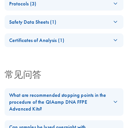
Sample to Insight solutions for successful molecular
Protocols (3)
Advanced Handbook
analysis
QIAamp DNA FFPE
EN
Download
PDF
(83.6KB)
Safety Data Sheets (1)
Advanced Kits
QIAamp DNA FFPE
EN
Download
PDF
(340.8KB)
Quick-Start Protocol
Advanced Kits iPP
Safety Data Sheets
EN
Certificates of Analysis (1)
QIAcube Protocol
Successful Biomarker
EN
Download
EN
Download
Download Safety Data Sheets for QIAGEN product
PDF
(878.9KB)
PDF
(1MB)
Sheet: Purification
Profiling from FFPE
Certificates of Analysis
components.
EN
of DNA from
Samples
formalin-fixed,
Critical factors for molecular analysis of FFPE samples
paraffin embedded
常见问答
(FFPE) tissue
material
For QIAamp DNA FFPE Advanced Kit (cat. no. 56604)
What are recommended stopping points in the
procedure of the QIAamp DNA FFPE
Advanced Kits?
QIAcube Protocol
EN
Download
PDF
(879.1KB)
Sheet: Purification
After 90°C incubation for cross-link removal sample lysates can
of DNA from
be stored at 4-8°C for up to one week and at -20°C or -80°c
Can samples be lysed overnight with