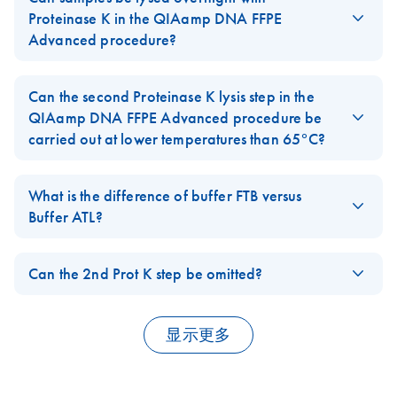
formalin-fixed,
for up to 4 weeks. The upper blue phase of Deparaffinization
Proteinase K in the QIAamp DNA FFPE
paraffin embedded
Solution should be removed before storage. Before proceeding
Advanced procedure?
(FFPE) tissue
with the workflow after storage thaw frozen samples at room
material
If it is more convenient either the first or the second Proteinase K
temperature for 30 minutes or allow refrigerated (4-8°C)
lysis step in the QIAamp DNA FFPE Advanced workflow can be
Can the second Proteinase K lysis step in the
For QIAamp DNA FFPE Advanced UNG Kit (cat. no.
samples to equilibrate to room temperature for 15-30 minutes.
performed overnight. This will not affect the DNA quality but also
QIAamp DNA FFPE Advanced procedure be
56704)
FAQ-153892
not increase yields.
carried out at lower temperatures than 65°C?
FAQ-153893
A temperature range of 56°C - 68°C works fine for the second
Proteinase K lysis step. However, we recommend following the
What is the difference of buffer FTB versus
instructions in the QIAamp DNA FFPE Advanced Handbooks
Buffer ATL?
and perform the second lysis step at 65°C.
Buffer FTB provides optimized lysis conditions, and additionally
FAQ-153894
allows the specific removal of deaminated cytosine residues by
Can the 2nd Prot K step be omitted?
the enzyme Uracil-N-Glycosylase (UNG) in the QIAamp DNA
The 2nd Proteinase K step improves lysis efficiency and yields, in
FFPE Advanced UNG workflow.
particular for difficult-to-lyse tissue material. Hence, omission of
显示更多
FAQ-153895
this step may result in decreased yields.
FAQ-153896