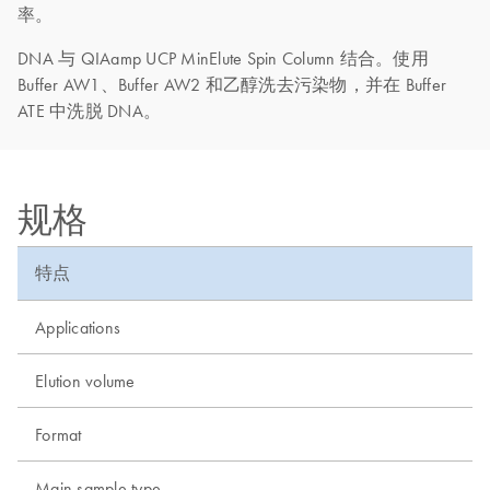
率。
DNA 与 QIAamp UCP MinElute Spin Column 结合。使用
Buffer AW1、Buffer AW2 和乙醇洗去污染物，并在 Buffer
ATE 中洗脱 DNA。
规格
特点
Applications
Elution volume
Format
Main sample type