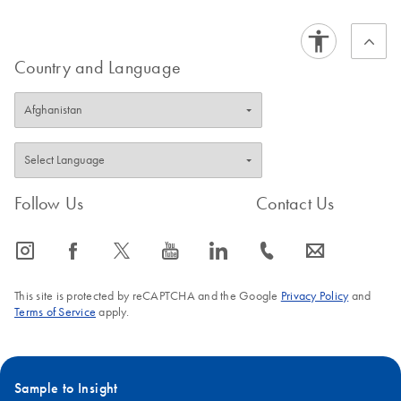
Country and Language
Follow Us
Contact Us
icon_0065_instagram-s
icon_0064_facebook-s
icon_0340_cc_gen_x-s
icon_0077_youtube-s
icon_0066_linkedin-s
icon_0072_phone-s
icon_0063_envelope-s
This site is protected by reCAPTCHA and the Google
Privacy Policy
and
Terms of Service
apply.
Sample to Insight