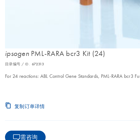
PML-RARA bcr3 Kit (24)
ipsogen
目录编号 / ID.
672313
For 24 reactions: ABL Control Gene Standards, PML-RARA bcr3 F
复制订单详情
需咨询