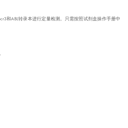
L-RARA bcr3和ABL转录本进行定量检测。只需按照试剂盒操作手册中
研。