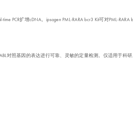
me PCR扩增cDNA。
PML-RARA bcr3 Kit可对PM
ipsogen
r3转录本相对于ABL对照基因的表达进行可靠、灵敏的定量检测。仅适用于科