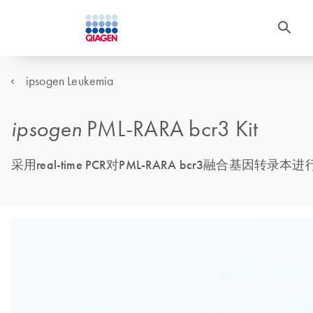
ipsogen Leukemia
ipsogen
PML-RARA bcr3 Kit
采用real-time PCR对PML-RARA bcr3融合基因转录