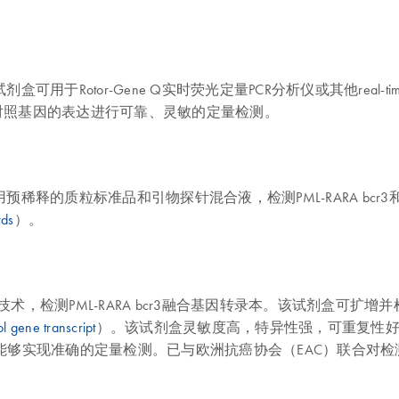
剂盒可用于Rotor-Gene Q实时荧光定量PCR分析仪或其他real-ti
于ABL对照基因的表达进行可靠、灵敏的定量检测。
优化，使用预稀释的质粒标准品和引物探针混合液，检测PML-RARA bcr
rds
）。
ime PCR技术，检测PML-RARA bcr3融合基因转录本。该试剂盒可扩
l gene transcript
）。该试剂盒灵敏度高，特异性强，可重复性
品能够实现准确的定量检测。已与欧洲抗癌协会（EAC）联合对