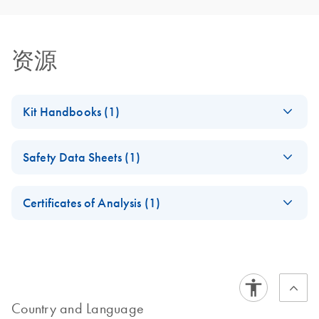
资源
Kit Handbooks (1)
(EN) - ipsogen
EN
Download
PDF
(937.8KB)
Safety Data Sheets (1)
FusionQuant
Handbook
Safety Data Sheets
EN
Certificates of Analysis (1)
Download Safety Data Sheets for QIAGEN product
Certificates of Analysis
components.
EN
Country and Language