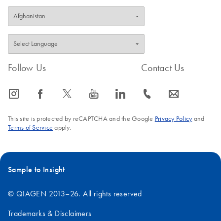
Follow Us
Contact Us
icon_0065_instagram-s
icon_0064_facebook-s
icon_0340_cc_gen_x-s
icon_0077_youtube-s
icon_0066_linkedin-s
icon_0072_phone-s
icon_0063_envelope-s
This site is protected by reCAPTCHA and the Google
Privacy Policy
and
Terms of Service
apply.
Sample to Insight
© QIAGEN 2013–26. All rights reserved
Trademarks & Disclaimers