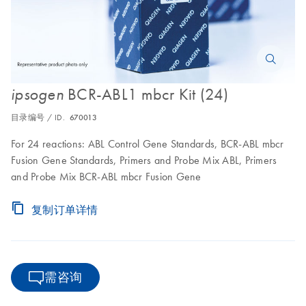
BCR-ABL1 mbcr Kit (24)
ipsogen
目录编号 / ID.
670013
For 24 reactions: ABL Control Gene Standards, BCR-ABL mbcr
Fusion Gene Standards, Primers and Probe Mix ABL, Primers
and Probe Mix BCR-ABL mbcr Fusion Gene
复制订单详情
需咨询