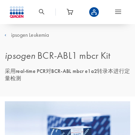
ipsogen Leukemia
ipsogen
BCR-ABL1 mbcr Kit
采用real-time PCR对BCR-ABL mbcr e1a2转录本进行定
量检测