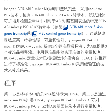
BCR-ABL1 mbcr Kit为即用型试剂盒，采用real-time
ipsogen
PCR技术，检测BCR-ABL mbcr p190 e1a2转录本。该试剂盒
可扩增并检测总RNA中相对于ABL对照基因表达的特定BCR-
ABL mbcr p190 e1a2转录本（参见
BCR-ABL mbcr fusion
gene transcript
和
ABL control gene transcript
）。该试剂盒
灵敏度高，特异性强，可重复性好。
BCR-ABL1
ipsogen
mbcr Kit为BCR-ABL mbcr提供5个标准品稀释液，为ABL提供3
个标准品稀释液。使用标准品能够实现准确的定量检测。
BCR-ABL mbcr定量技术已根据欧洲抗癌协会（EAC）的推荐
进行了标准化，
BCR-ABL1 mbcr Kit采用经验证的技
ipsogen
术来校准结果。
程序
第一步是将样本中的总RNA逆转录为cDNA。第二步是通过
real-time PCR扩增cDNA。
BCR-ABL1 mbcr Kit可对
ipsogen
BCR-ABL mbcr p190 e1a2和ABL基因转录本进行定量检测。