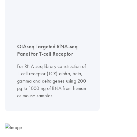
QIAseq Targeted RNA-seq
Panel for T-cell Receptor
For RNA-seq library construction of
T-cell receptor (TCR) alpha, beta,
gamma and delta genes using 200
pg to 1000 ng of RNA from human
or mouse samples.