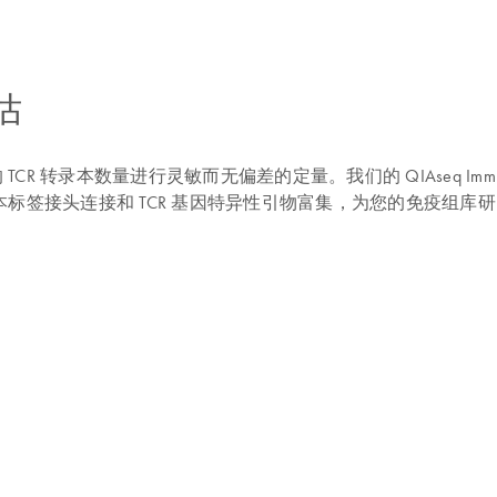
估
本数量进行灵敏而无偏差的定量。我们的 QIAseq Immune Repertoi
, UMI) 的样本标签接头连接和 TCR 基因特异性引物富集，为您的免疫