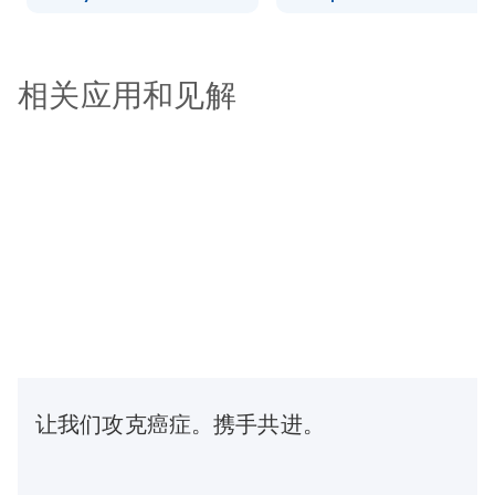
相关应用和见解
让我们攻克癌症。携手共进。