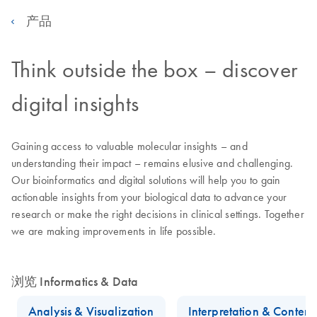
产品
Think outside the box – discover
digital insights
Gaining access to valuable molecular insights – and
understanding their impact – remains elusive and challenging.
Our bioinformatics and digital solutions will help you to gain
actionable insights from your biological data to advance your
research or make the right decisions in clinical settings. Together
we are making improvements in life possible.
浏览 Informatics & Data
Analysis & Visualization
Interpretation & Conten