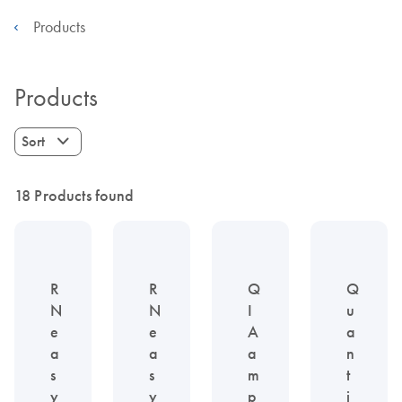
Products
Products
Sort
18 Products found
R
R
Q
Q
N
N
I
u
e
e
A
a
a
a
a
n
s
s
m
t
y
y
p
i