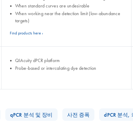
When standard curves are undesirable
When working near the detection limit (low-abundance
targets)
Find products here ›
QIAcuity dPCR platform
Probe‑based or intercalating dye detection
qPCR 분석 및 장비
사전 증폭
dPCR 분석,