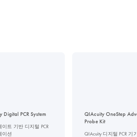
y Digital PCR System
QIAcuity OneStep Ad
Probe Kit
이트 기반 디지털 PCR
케이션
QIAcuity 디지털 PCR 