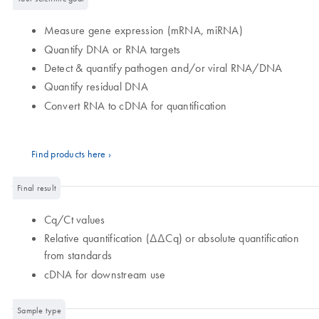
Measure gene expression (mRNA, miRNA)
Quantify DNA or RNA targets
Detect & quantify pathogen and/or viral RNA/DNA
Quantify residual DNA
Convert RNA to cDNA for quantification
Find products here ›
Final result
Cq/Ct values
Relative quantification (ΔΔCq) or absolute quantification
from standards
cDNA for downstream use
Sample type