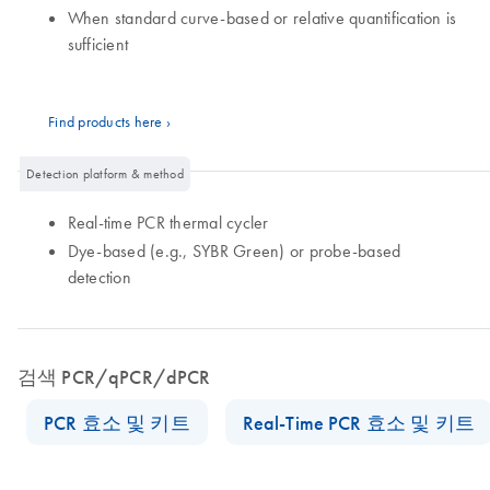
When standard curve-based or relative quantification is
sufficient
Find products here ›
Detection platform & method
Real-time PCR thermal cycler
Dye-based (e.g., SYBR Green) or probe-based
detection
검색 PCR/qPCR/dPCR
PCR 효소 및 키트
Real-Time PCR 효소 및 키트