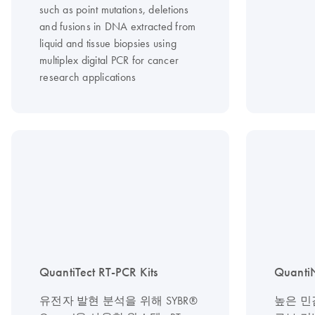
such as point mutations, deletions
and fusions in DNA extracted from
liquid and tissue biopsies using
multiplex digital PCR for cancer
research applications
QuantiTect RT-PCR Kits
QuantiN
유전자 발현 분석을 위해 SYBR®
높은 민