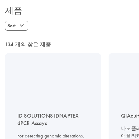
제품
Sort
134 개의 찾은 제품
ID SOLUTIONS IDNAPTEX
QIAcuit
dPCR Assays
나노플레
For detecting genomic alterations,
애플리