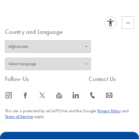
Country and Language
Follow Us
Contact Us
icon_0065_instagram-s
icon_0064_facebook-s
icon_0340_cc_gen_x-s
icon_0077_youtube-s
icon_0066_linkedin-s
icon_0072_phone-s
icon_0063_envelope-s
This site is protected by reCAPTCHA and the Google
Privacy Policy
and
Terms of Service
apply.