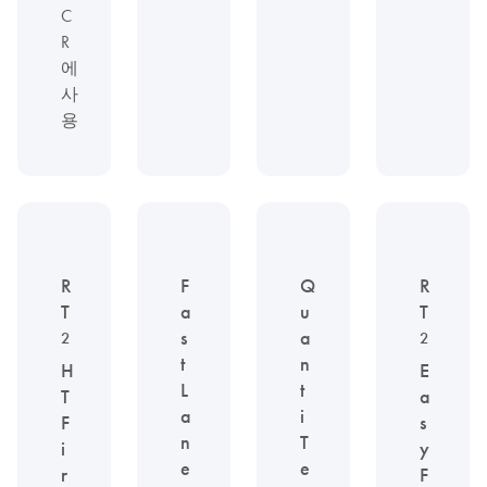
C
R
에
사
용
R
F
Q
R
T
a
u
T
s
a
2
2
t
n
H
E
L
t
T
a
a
i
F
s
n
T
i
y
e
e
r
F