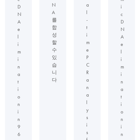
N
a
D
i
A
l
N
c
를
-
A
D
합
t
e
N
성
i
l
A
할
m
i
e
수
e
m
l
있
P
i
i
습
C
n
m
니
R
a
i
다
a
t
n
n
i
a
a
o
t
l
n
i
y
i
o
s
n
n
i
9
i
s
6
n
f