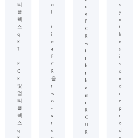
티
a
s
c
플
l
y
e
렉
-
n
P
스
t
t
C
q
i
h
R
R
m
e
w
T
e
s
i
-
P
i
t
P
C
s
h
C
R
a
t
R
을
n
h
및
t
d
e
멀
w
r
m
티
o
e
i
플
-
p
R
렉
s
r
C
스
t
o
U
q
e
d
R
R
p
u