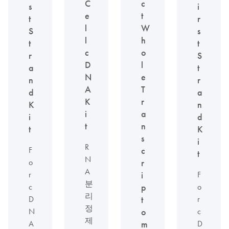
C
c
s
i
e
t
t
r
l
W
S
s
l
h
t
t
c
o
r
S
D
l
a
t
N
e
n
r
A
T
d
a
K
r
K
n
i
a
i
d
t
n
t
K
s
i
R
F
c
t
N
o
r
A
r
F
i
분
c
o
p
리
D
r
t
정
N
c
o
제
A
D
m