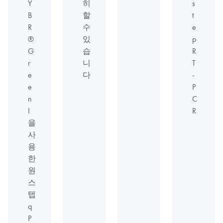
Y
히
s
B
할
t
R
수
e
®
있
p
G
습
R
r
니
T
e
다
-
e
P
n
C
I
R
을
사
용
한
원
스
텝
q
P