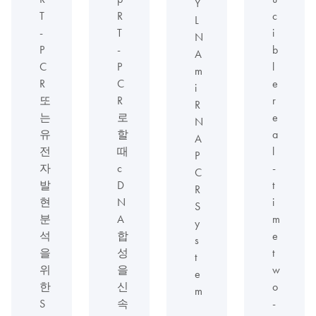
Y
T
R
c
L
-
T
i
N
P
-
b
A
C
P
l
m
R
C
e
i
또
R
r
R
는
로
e
N
유
할
a
A
전
때
l
P
자
c
-
C
발
D
t
R
현
N
i
S
분
A
m
y
석
합
e
s
을
성
t
t
위
을
w
e
한
신
o
m
S
속
-