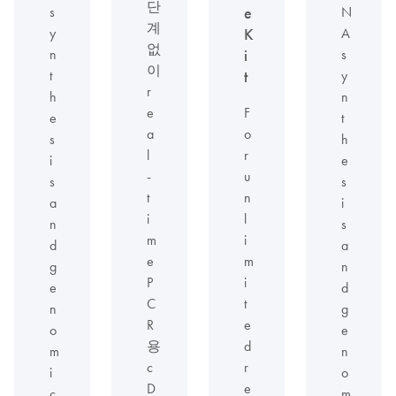
단
s
N
e
계
y
A
K
없
n
s
i
이
t
y
t
r
h
n
e
F
e
t
a
o
s
h
l
r
i
e
-
u
s
s
t
n
a
i
i
l
n
s
m
i
d
a
e
m
g
n
P
i
e
d
C
t
n
g
R
e
o
e
용
d
m
n
c
r
i
o
D
e
c
m