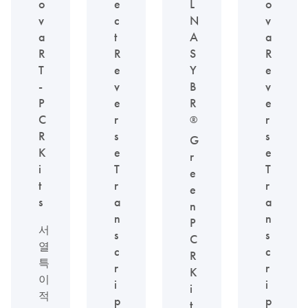
o
e
L
o
v
c
N
v
a
t
A
a
R
R
S
R
T
e
Y
e
-
v
B
v
P
e
R
e
C
r
r
®
R
s
s
G
K
e
e
r
i
T
T
e
t
r
r
e
s
a
a
n
n
n
P
서
s
s
C
열
c
c
R
특
r
r
K
이
i
i
i
적
p
p
t