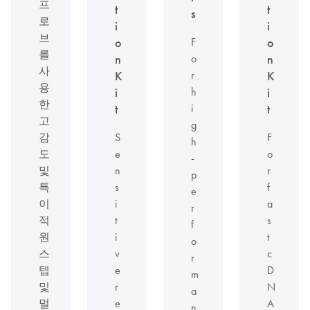
프
t
t
s
로
i
i
브
F
o
o
를
o
n
n
사
r
K
K
용
h
i
i
한
i
t
t
고
g
감
S
F
h
도
e
o
-
및
n
r
p
특
s
f
e
이
i
a
r
적
t
s
f
원
i
t
o
스
v
c
r
텝
e
D
m
및
r
N
a
멀
e
A
n