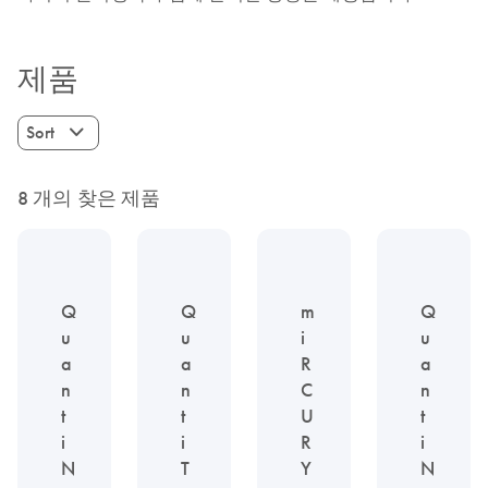
제품
Sort
8 개의 찾은 제품
Q
Q
m
Q
u
u
i
u
a
a
R
a
n
n
C
n
t
t
U
t
i
i
R
i
N
T
Y
N