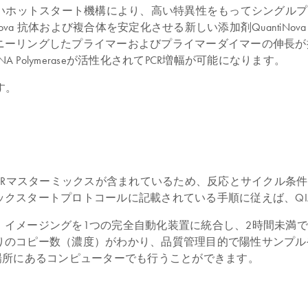
Kitは、抗体を介在した新しいホットスタート機構により、高い特異性をもって
、QuantiNova 抗体および複合体を安定化させる新しい添加剤Quan
ーリングしたプライマーおよびプライマーダイマーの伸長が抑
Nova DNA Polymeraseが活性化されてPCR増幅が可能になります。
す。
は、すぐに使用できる4x PCRマスターミックスが含まれているため、反応
スタートプロトコールに記載されている手順に従えば、QIAc
ージングを1つの完全自動化装置に統合し、2時間未満でサンプルの
りのコピー数（濃度）がわかり、品質管理目的で陽性サンプル
場所にあるコンピューターでも行うことができます。