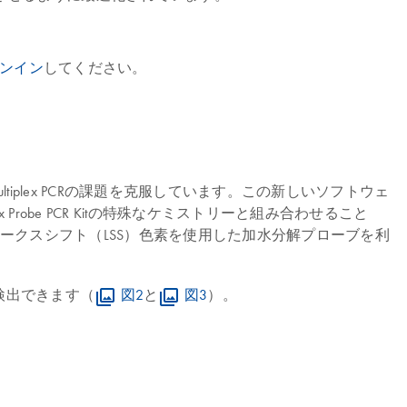
ンイン
してください。
 Multiplex PCRの課題を克服しています。この新しいソフトウェ
Probe PCR Kitの特殊なケミストリーと組み合わせること
ークスシフト（LSS）色素を使用した加水分解プローブを利
ゲットを検出できます（
図2
と
図3
）。