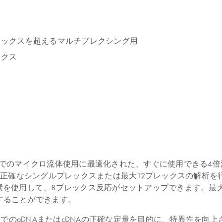
レックスを超えるマルチプレクシング用
ックス
には、QIAcuity Nanoplatesでのマイクロ流体使用に最適化された
確なシングルプレックスまたは最大12プレックスの解析を行うこ
t（LSS）色素を使用して、8プレックス反応がセットアップできま
することができます。
xは、QIAcuity dPCR装置でのgDNAまたはcDNAの正確な定量を目的に