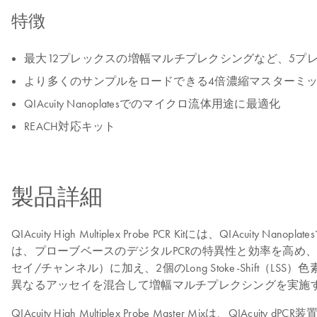
特徴
最大12プレックスの増幅マルチプレクシングなど、5プ
より多くのサンプルをロードできる4倍濃縮マスターミ
QIAcuity Nanoplatesでのマイクロ流体用途に最適化
REACH対応キット
製品詳細
QIAcuity High Multiplex Probe PCR Kit
は、プローブベースのデジタルPCRの特異性と効率を高め、正
セイ/チャンネル）に加え、2個のLong Stoke-Shif
異なるアッセイを混合して増幅マルチプレクシングを実施
QIAcuity High Multiplex Probe Master Mi