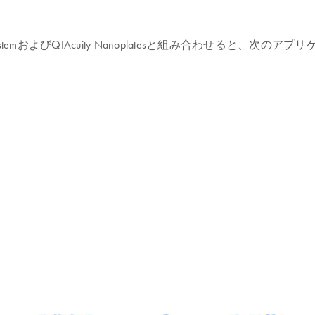
uity Digital PCR SystemおよびQIAcuity Nanoplatesと