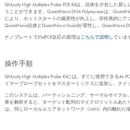
QIAcuity High Multiplex Probe PCR 
うことができます。QuantiNova DNA Polymeraseは
により、ホットスタートの厳密性が向上し、非特異的にアニ
QuantiNova抗体とQuantiNova Guardが変性し、Quanti
ナノプレートでのdPCR反応の原理は
こちらで説明
していま
操作手順
QIAcuity High Multiplex Probe Kitに
イマープローブセットをマスターミックスに追加し、クイック
このシステムは、パーティショニング、サーマルサイクル、イメ
果を解析すると、ターゲット配列のマイクロリットルあた
は、同じローカルエリアネットワーク（LAN）内の離れた