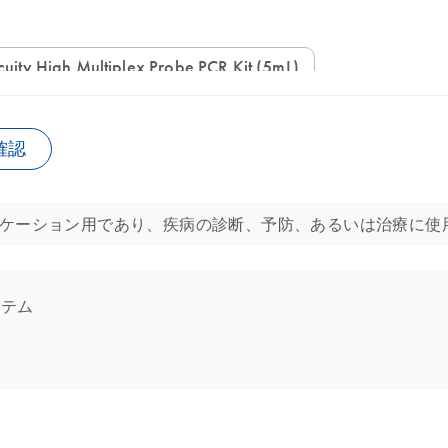
Acuity High Multiplex Probe PCR Kit (5mL)
確認
 Kitは分子生物学的アプリケーション用であり、疾病の診断、予防、あるいは
ステム