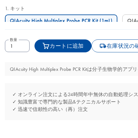
キット
QIAcuity High Multiplex Probe PCR Kit (1mL)
QI
数量
icon_0062_deliver-s
カートに追加
在庫状況の
QIAcuity High Multiplex Probe PCR
✓ オンライン注文による24時間年中無休の自動処理シ
✓ 知識豊富で専門的な製品&テクニカルサポート
✓ 迅速で信頼性の高い（再）注文