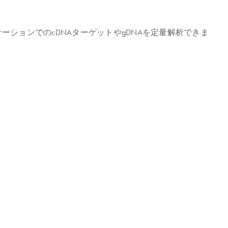
組み合わせると、次のアプリケーションでのcDNAターゲットやgDNAを定量解析できま