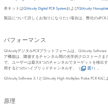
本キットは
QIAcuity Digital PCR System
および
QIAcuity Nanoplat
製品について詳しくお知りになりたい場合は、弊社のdPC
パフォーマンス
QIAcuityデジタルPCRプラットフォームは、QIAcuity S
ア機能は、隣接するチャンネル間の光学的クロストークまたは信号のオー
で、ユーザーは最大8つのチャンネルでターゲットを検出す
用する2つのハイブリッドチャンネルす。（
図1
）。
QIAcuity Software 3.1とQIAcuity High Multip
原理