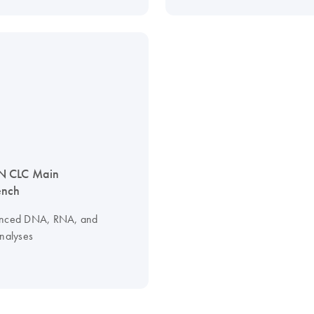
 CLC Main
nch
anced DNA, RNA, and
analyses