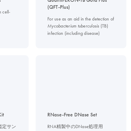
s
QuantiFERON-TB Gold Plus
(QFT-Plus)
 cell-
For use as an aid in the detection of
(TB)
Mycobacterium tuberculosis
infection (including disease)
it
RNase-Free DNase Set
鑑定サン
RNA精製中のDNase処理用