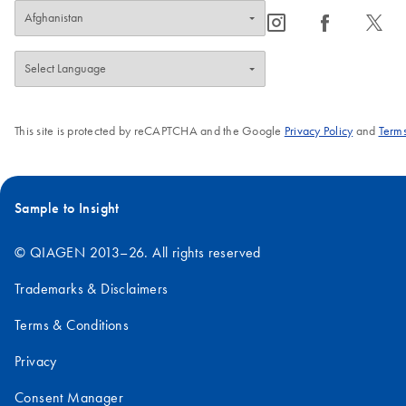
icon_0065_instagram-s
icon_0064_facebook-s
icon_0340_cc_gen_x-s
This site is protected by reCAPTCHA and the Google
Privacy Policy
and
Terms
Sample to Insight
© QIAGEN 2013–26. All rights reserved
Trademarks & Disclaimers
Terms & Conditions
Privacy
Consent Manager