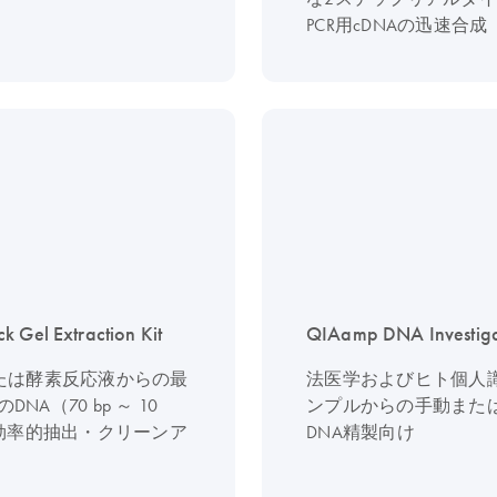
PCR用cDNAの迅速合成
k Gel Extraction Kit
QIAamp DNA Investigat
たは酵素反応液からの最
法医学およびヒト個人
のDNA（70 bp ～ 10
ンプルからの手動また
の効率的抽出・クリーンア
DNA精製向け