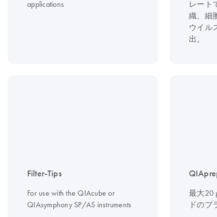
applications
レート
織、細
ウイル
出。
Filter-Tips
QIAprep
For use with the QIAcube or
最大20
QIAsymphony SP/AS instruments
ドのプ