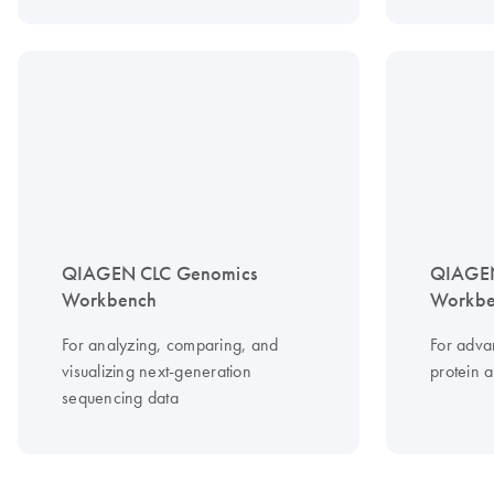
QIAGEN CLC Genomics
QIAGEN
Workbench
Workbe
For analyzing, comparing, and
For adv
visualizing next-generation
protein 
sequencing data