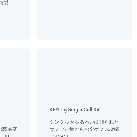
精製
REPLI-g Single Cell Kit
シングルセルあるいは限られた
の高感度
サンプル量からの全ゲノム増幅
RT-
（WGA）