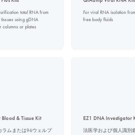
Plus Kits
QIAamp Viral RNA Kit
purification total RNA from
For viral RNA isolation from
d tissues using gDNA
free body fluids
r columns or plates
Blood & Tissue Kit
EZ1 DNA Investigator K
カラムまたは96ウェルプ
法医学および個人識別