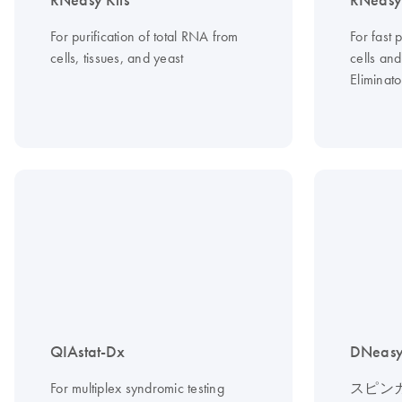
RNeasy Kits
RNeasy 
For purification of total RNA from
For fast 
cells, tissues, and yeast
cells an
Eliminato
QIAstat-Dx
DNeasy 
For multiplex syndromic testing
スピン