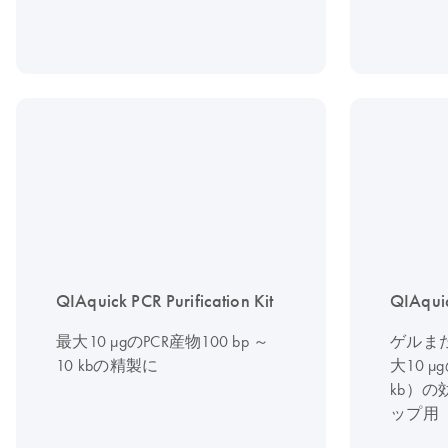
QIAquick PCR Purification Kit
QIAquic
最大10 µgのPCR産物100 bp ～
ゲルま
10 kbの精製に
大10 µg
kb）
ップ用