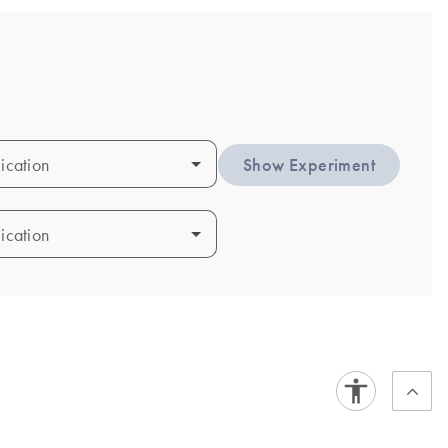
ication
ication
Show Experiment
ication
ication