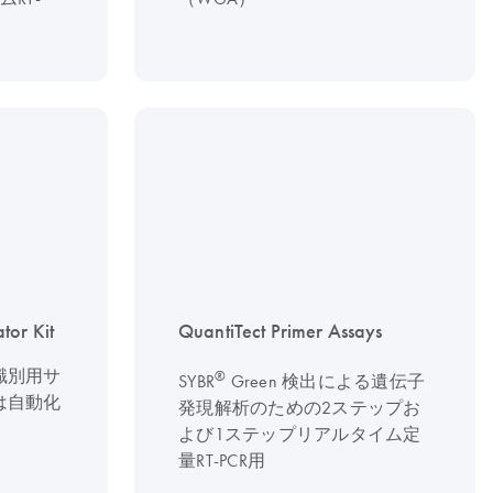
or Kit
QuantiTect Primer Assays
識別用サ
®
SYBR
Green 検出による遺伝子
は自動化
発現解析のための2ステップお
よび1ステップリアルタイム定
量RT-PCR用