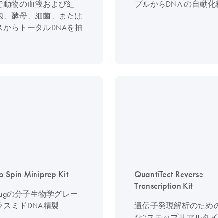
で動物の血液および組
プルからDNA の自動化
胞、酵母、細菌、または
スからトータルDNAを抽
 Spin Miniprep Kit
QuantiTect Reverse
Transcription Kit
 µgの分子生物学グレー
ラスミドDNA精製
遺伝子発現解析のため
な2ステップリアルタイム