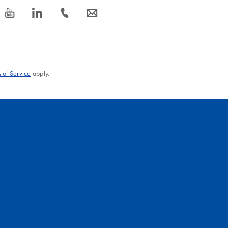
icon_0077_youtube-s
icon_0066_linkedin-s
icon_0072_phone-s
icon_0063_envelope-s
 of Service
apply.