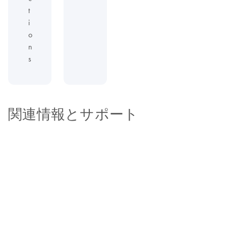
t
i
o
n
s
関連情報とサポート