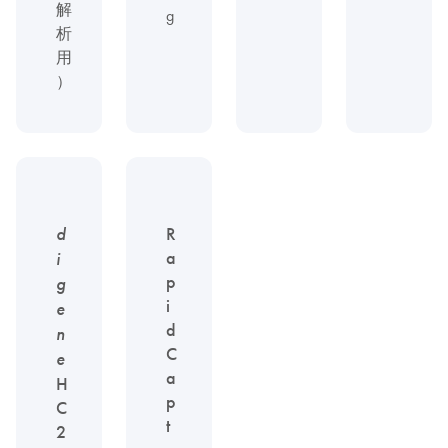
解
g
析
用
）
d
R
a
i
p
g
i
e
d
n
C
e
a
H
p
C
t
2