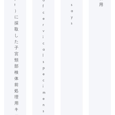
t
s
用
f
）
a
c
に
y
e
採
s
r
取
v
し
i
た
c
子
a
宮
l
頸
s
部
p
検
e
体
c
前
i
処
m
理
e
用
n
キ
s