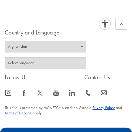
Country and Language
Follow Us
Contact Us
icon_0065_instagram-s
icon_0064_facebook-s
icon_0340_cc_gen_x-s
icon_0077_youtube-s
icon_0066_linkedin-s
icon_0072_phone-s
icon_0063_envelope-s
This site is protected by reCAPTCHA and the Google
Privacy Policy
and
Terms of Service
apply.