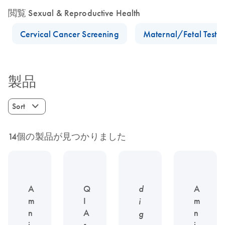
閲覧 Sexual & Reproductive Health
Cervical Cancer Screening
Maternal/Fetal Testin
製品
Sort
14個の製品が見つかりました
A
Q
d
A
m
I
m
i
n
A
n
g