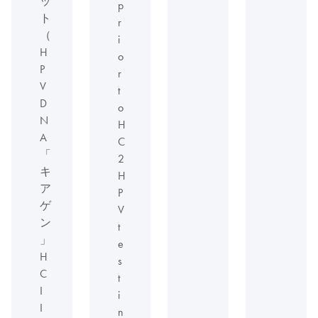
ッ
p
ト
r
（
i
H
o
P
r
V
t
D
o
N
H
A
C
「
2
キ
H
ア
P
ゲ
V
ン
t
」
e
H
s
C
t
I
i
I
n