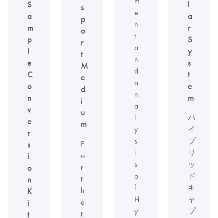
m
S
l
s
e
a
a
p
n
m
r
o
t
p
S
r
a
l
y
t
n
e
s
M
d
C
t
e
a
o
e
d
n
n
m
i
a
v
u
l
ハ
e
m
y
イ
r
s
ブ
F
s
i
リ
o
i
s
ッ
r
o
o
ド
t
n
f
キ
h
K
H
ャ
e
i
y
プ
t
t