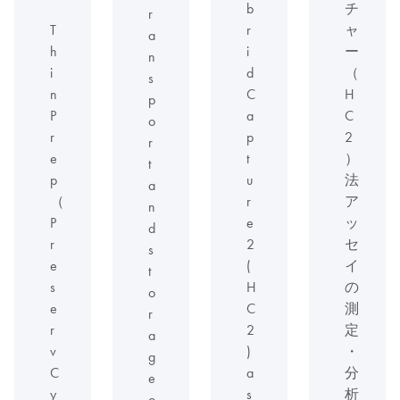
b
チ
r
T
r
ャ
a
h
i
ー
n
i
d
（
s
n
C
H
p
P
a
C
o
r
p
2
r
e
t
）
t
p
u
法
a
（
r
ア
n
P
e
ッ
d
r
2
セ
s
e
(
イ
t
s
H
の
o
e
C
測
r
r
2
定
a
v
)
・
g
C
a
分
e
y
s
析
o