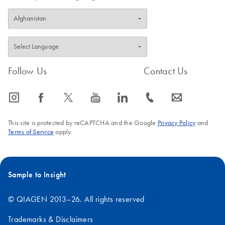
Follow Us
Contact Us
icon_0065_instagram-s
icon_0064_facebook-s
icon_0340_cc_gen_x-s
icon_0077_youtube-s
icon_0066_linkedin-s
icon_0072_phone-s
icon_0063_envelope-s
This site is protected by reCAPTCHA and the Google
Privacy Policy
and
Terms of Service
apply.
Sample to Insight
© QIAGEN 2013–26. All rights reserved
Trademarks & Disclaimers