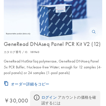
GeneRead DNAseq Panel PCR Kit V2 (12)
カタログ番号 / ID.
181940
GeneRead HotStar
polymerase, GeneRead DNAseq Panel
Taq
5x PCR Buffer, Nuclease-free Water; enough for 12 samples (4-
pool panels) or 24 samples (1-pool panels)
オーダー詳細をコピー
ログイン
 アカウントの価格を確
￥30,000
認するには