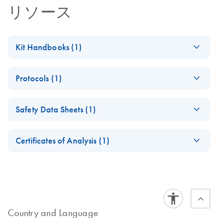
リソース
Kit Handbooks (1)
GeneRead DNAseq
EN
Download
PDF
(1.2MB)
Protocols (1)
Targeted Panels V2
Handbook
(EN) - Evaluation
EN
Download
PDF
(766.3KB)
All-bead protocol for targeted enrichment prior to next-
Safety Data Sheets (1)
of QIAGEN’s
generation sequencing
universal next
Safety Data Sheets
EN
generation
Certificates of Analysis (1)
sequencing
Download Safety Data Sheets for QIAGEN product
workflow and SNP
Certificates of Analysis
components.
EN
panel including the
Ion PGM system for
identity and
relationship testing
Country and Language