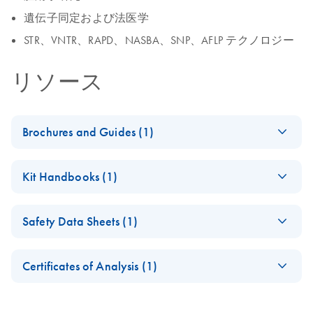
遺伝子同定および法医学
STR、VNTR、RAPD、NASBA、SNP、AFLP テクノロジー
リソース
Brochures and Guides (1)
(EN) - EZ1
EN
Download
PDF
(592.7KB)
Kit Handbooks (1)
Advanced
Automated
EZ1&2 DNA Tissue
EN
Download
PDF
(636KB)
Solutions — Pure
Safety Data Sheets (1)
Handbook
Convenience
EZ1&2 DNA Tissue Kit
Safety Data Sheets
Fully automated low- to medium-throughput purification of
EN
For automated purification of DNA from tissue and other
Certificates of Analysis (1)
nucleic acids
samples using EZ1 instruments
Download Safety Data Sheets for QIAGEN product
Certificates of Analysis
components.
EN