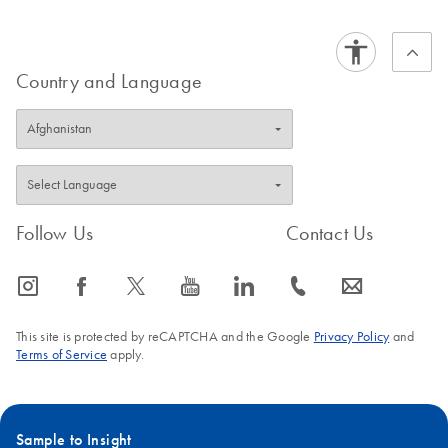
Country and Language
Follow Us
Contact Us
icon_0065_instagram-s
icon_0064_facebook-s
icon_0340_cc_gen_x-s
icon_0077_youtube-s
icon_0066_linkedin-s
icon_0072_phone-s
icon_0063_envelope-s
This site is protected by reCAPTCHA and the Google
Privacy Policy
and
Terms of Service
apply.
Sample to Insight