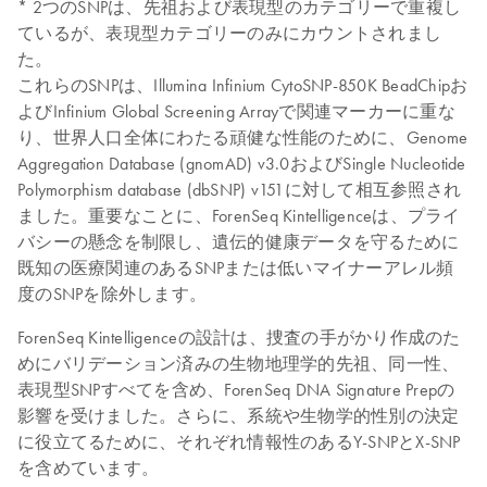
* 2つのSNPは、先祖および表現型のカテゴリーで重複し
ているが、表現型カテゴリーのみにカウントされまし
た。
これらのSNPは、Illumina Infinium CytoSNP-850K BeadChipお
よびInfinium Global Screening Arrayで関連マーカーに重な
り、世界人口全体にわたる頑健な性能のために、Genome
Aggregation Database (gnomAD) v3.0およびSingle Nucleotide
Polymorphism database (dbSNP) v151に対して相互参照され
ました。重要なことに、ForenSeq Kintelligenceは、プライ
バシーの懸念を制限し、遺伝的健康データを守るために
既知の医療関連のあるSNPまたは低いマイナーアレル頻
度のSNPを除外します。
ForenSeq Kintelligenceの設計は、捜査の手がかり作成のた
めにバリデーション済みの生物地理学的先祖、同一性、
表現型SNPすべてを含め、ForenSeq DNA Signature Prepの
影響を受けました。さらに、系統や生物学的性別の決定
に役立てるために、それぞれ情報性のあるY-SNPとX-SNP
を含めています。