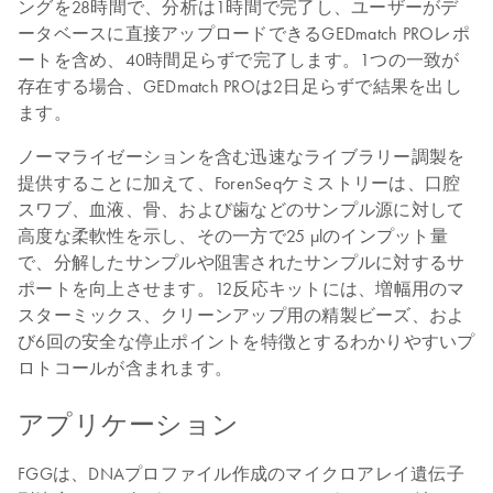
ングを28時間で、分析は1時間で完了し、ユーザーがデ
ータベースに直接アップロードできるGEDmatch PROレポ
ートを含め、40時間足らずで完了します。1つの一致が
存在する場合、GEDmatch PROは2日足らずで結果を出し
ます。
ノーマライゼーションを含む迅速なライブラリー調製を
提供することに加えて、ForenSeqケミストリーは、口腔
スワブ、血液、骨、および歯などのサンプル源に対して
高度な柔軟性を示し、その一方で25 μlのインプット量
で、分解したサンプルや阻害されたサンプルに対するサ
ポートを向上させます。12反応キットには、増幅用のマ
スターミックス、クリーンアップ用の精製ビーズ、およ
び6回の安全な停止ポイントを特徴とするわかりやすいプ
ロトコールが含まれます。
アプリケーション
FGGは、DNAプロファイル作成のマイクロアレイ遺伝子