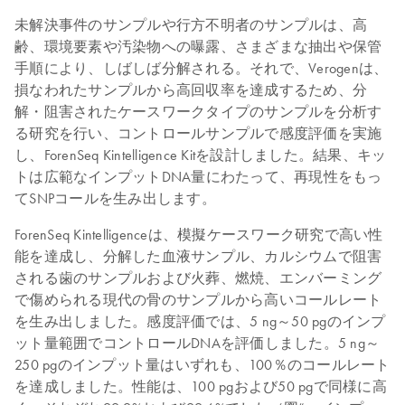
未解決事件のサンプルや行方不明者のサンプルは、高
齢、環境要素や汚染物への曝露、さまざまな抽出や保管
手順により、しばしば分解される。それで、Verogenは、
損なわれたサンプルから高回収率を達成するため、分
解・阻害されたケースワークタイプのサンプルを分析す
る研究を行い、コントロールサンプルで感度評価を実施
し、ForenSeq Kintelligence Kitを設計しました。結果、キッ
トは広範なインプットDNA量にわたって、再現性をもっ
てSNPコールを生み出します。
ForenSeq Kintelligenceは、模擬ケースワーク研究で高い性
能を達成し、分解した血液サンプル、カルシウムで阻害
される歯のサンプルおよび火葬、燃焼、エンバーミング
で傷められる現代の骨のサンプルから高いコールレート
を生み出しました。感度評価では、5 ng～50 pgのインプ
ット量範囲でコントロールDNAを評価しました。5 ng～
250 pgのインプット量はいずれも、100％のコールレート
を達成しました。性能は、100 pgおよび50 pgで同様に高