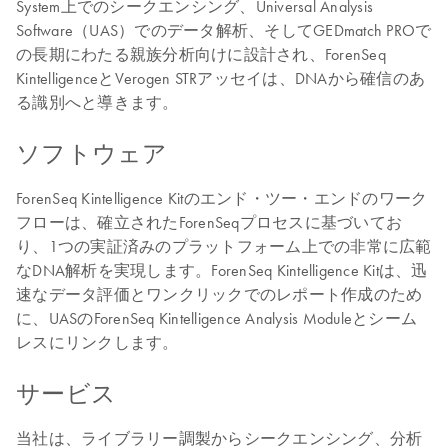
System上でのシークエンシング、Universal Analysis
Software（UAS）でのデータ解析、そしてGEDmatch PROで
の長期にわたる親族分析向けに設計され、ForenSeq
KintelligenceとVerogen STRアッセイは、DNAから確信のあ
る識別へと導きます。
ソフトウェア
ForenSeq Kintelligence Kitのエンド・ツー・エンドのワーク
フローは、確立されたForenSeqプロセスに基づいてお
り、1つの実証済みのプラットフォーム上での非常に広範
なDNA解析を実現します。ForenSeq Kintelligence Kitは、迅
速なデータ評価とワンクリックでのレポート作成のため
に、UASのForenSeq Kintelligence Analysis Moduleとシーム
レスにリンクします。
サービス
当社は、ライブラリー調製からシークエンシング、分析