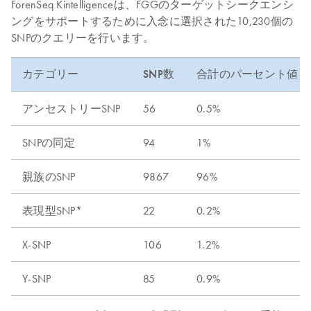
ForenSeq Kintelligenceは、FGGのターゲットシークエンシ
ングをサポートするために入念に選択された10,230個の
SNPのクエリーを行います。
カテゴリー
SNP数
合計のパーセント値
アンセストリーSNP
56
0.5%
SNPの同定
94
1%
親族のSNP
9867
96%
表現型SNP*
22
0.2%
X-SNP
106
1.2%
Y-SNP
85
0.9%