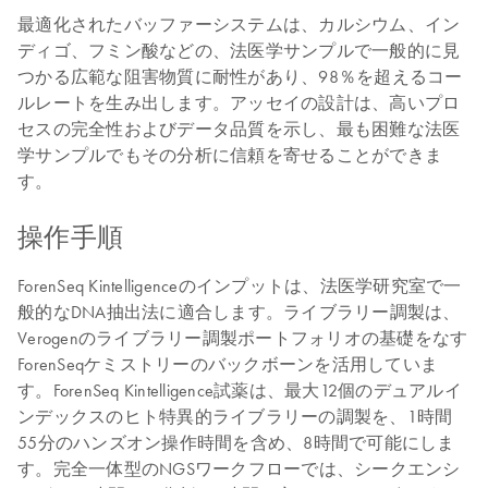
最適化されたバッファーシステムは、カルシウム、イン
ディゴ、フミン酸などの、法医学サンプルで一般的に見
つかる広範な阻害物質に耐性があり、98％を超えるコー
ルレートを生み出します。アッセイの設計は、高いプロ
セスの完全性およびデータ品質を示し、最も困難な法医
学サンプルでもその分析に信頼を寄せることができま
す。
操作手順
ForenSeq Kintelligenceのインプットは、法医学研究室で一
般的なDNA抽出法に適合します。ライブラリー調製は、
Verogenのライブラリー調製ポートフォリオの基礎をなす
ForenSeqケミストリーのバックボーンを活用していま
す。ForenSeq Kintelligence試薬は、最大12個のデュアルイ
ンデックスのヒト特異的ライブラリーの調製を、1時間
55分のハンズオン操作時間を含め、8時間で可能にしま
す。完全一体型のNGSワークフローでは、シークエンシ