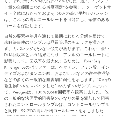
く、それぞれ99.9%および99.6%でした（図“、インプッ
ト量の全範囲にわたる感度滴定”を参照）。ターゲットサ
イト全体にわたっておよそ1500×の高い平均カバレッジ
は、これらの高いコールレートを可能にし、確信のある
コールを保証します。
自然の要素や年月を通じて長期にわたる分解を受けて、
未解決事件のサンプルは品質管理のチェックを満たさ
ず、カバレッジが少ない傾向があります。これが、低い
DNA回収率という結果になり、アレルのコールレートに
影響します。回収率を最大化するために、ForenSeq
Kintelligenceのバッファーは、ヘマチン、フミン酸、イン
ディゴおよびタンニン酸、およびE.coliなどの微生物汚染
などの多くの一般的な阻害剤に耐性を示します。10 ngの
微生物DNAをスパイクした1 ngのgDNAサンプルについ
て、Verogenは、100％のSNP回収率を観察しました。他
の一般的な法医学的阻害剤のかなりの量を添加して阻害
されたコントロールサンプルは、コントロールサンプル
と同様、99.2%の高い平均コールレートを示しました