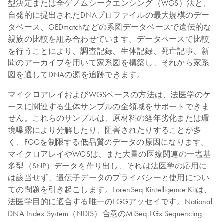
型決定または全ゲノムシークエンシング（WGS）法と、
自発的に提出されたDNAプロファイルの最大規模のデー
タベース、GEDmatchなどの系図データベースで遺伝的な
親族の比較を組み合わせています。データベースで比較
を行うことにより、調査記録、生体記録、死亡記事、新
聞のアーカイブを用いて家系図を構築し、それから家系
図を通してDNAの源を追跡できます。
マイクロアレイおよびWGSベースの方法は、法医学のケ
ースに関連する生体サンプルの全領域をサポートできま
せん。これらのサンプルは、原材料の経年劣化または環
境曝露により分解したり、阻害されたりすることが多
く、FGGを制限する低品質のデータの原因になります。
マイクロアレイやWGSは、また大量の医療関連の一塩基
多型（SNP）データを作り出し、それは法医学の応用に
は該当せず、遺伝子データのプライバシーと使用につい
ての問題を引き起こします。ForenSeq Kintelligence Kitは、
法医学目的に適合する唯一のFGGアッセイです。National
DNA Index System（NDIS）合意のMiSeq FGx Sequencing