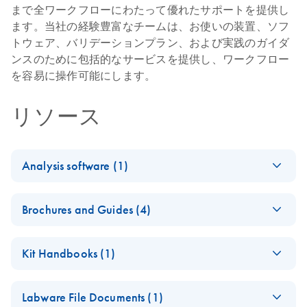
まで全ワークフローにわたって優れたサポートを提供し
ます。当社の経験豊富なチームは、お使いの装置、ソフ
トウェア、バリデーションプラン、および実践のガイダ
ンスのために包括的なサービスを提供し、ワークフロー
を容易に操作可能にします。
リソース
Analysis software (1)
Universal Analysis
EN
Download
PDF
(3.4MB)
Brochures and Guides (4)
Software v2.0 and
above Reference
A Law Enforcement
EN
Download
PDF
(157.6KB)
Guide
Kit Handbooks (1)
Guide to Forensic
Universal Analysis Software v2.0 and above Reference
Investigative
ForenSeq
Guide
EN
Download
PDF
(553.2KB)
Genetic Genealogy
Labware File Documents (1)
Kintelligence Kit