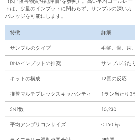
（図 “阻害物質性能評価“を参照）。高い平均コールレー
トは、少量のインプットに関わらず、サンプルの深いカ
バレッジを可能にします。
特徴
詳細
サンプルのタイプ
毛髪、骨、歯、血
DNAインプットの推奨
サンプル当たり1 
キットの構成
12回の反応
推奨マルチプレックスキャパシティ
1ラン当たり3ラ
SNP数
10,230
平均アンプリコンサイズ
< 150 bp
ライブラリー調製時間合計
8時間