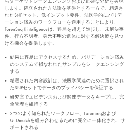
らターゲットシークエンシングおよび正確な分析を実現
します。確立された方法論を基盤とする一方で、精選さ
れたSNPセット、低インプット要件、法医学的にバリデ
ーション済みのワークフローを適用することにより、
ForenSeq Kintelligenceは、難局を超えて進歩し、未解決事
件、行方不明者、身元不明の遺体に対する解決策を見つ
ける機会を提供します。
結果に容易にアクセスするため、バリデーション済み
のシステムで損なわれたサンプルをシークエンシング
する
精選された内容設計は、法医学関連のために選択され
たSNPセットでデータのプライバシーを保証する
研究室でエビデンスおよび関連データをキープし、完
全管理を維持する
2つのよく知られたワークフロー、ForenSeqおよび
GEDmatchを組み合わせるために完全に一体化され、サ
ポートされる