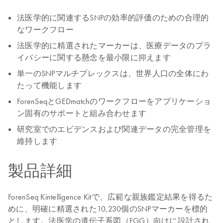
法医学的に関連するSNPの効率的評価のための合理的
なワークフロー
法医学的に精選されたマーカーは、医療データのプラ
イバシーに関する懸念を最小限に抑えます
単一のSNPマルチプレックスは、世界人口の全体にわ
たって機能します
ForenSeqとGEDmatchのワークフローをアプリケーショ
ン固有のサポートと組み合わせます
研究室でのエビデンスおよび関連データの完全管理を
維持します
製品詳細
ForenSeq Kintelligence Kitで、広範な親族鑑定結果を得るた
めに、明確に精選された10,230個のSNPマーカーを標的
とします。法医学の遺伝子系図（FGG）向けに設計され