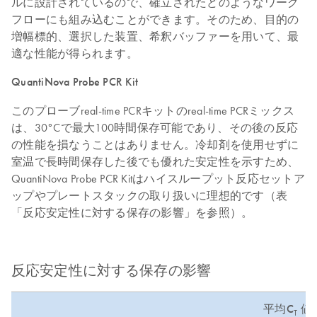
ルに設計されているので、確立されたどのようなワーク
フローにも組み込むことができます。そのため、目的の
増幅標的、選択した装置、希釈バッファーを用いて、最
適な性能が得られます。
QuantiNova Probe PCR Kit
このプローブreal-time PCRキットのreal-time PCRミックス
は、30°Cで最大100時間保存可能であり、その後の反応
の性能を損なうことはありません。冷却剤を使用せずに
室温で長時間保存した後でも優れた安定性を示すため、
QuantiNova Probe PCR Kitはハイスループット反応セットア
ップやプレートスタックの取り扱いに理想的です（表
「反応安定性に対する保存の影響」を参照）。
反応安定性に対する保存の影響
平均C
値
T