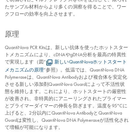
たサンプル材料からより多くの洞察を得ることで、ワー
クフローの効率を向上させます。
原理
QuantiNova PCR Kitsは、新しい抗体を使ったホットスター
トメカニズムにより、cDNAやgDNA分析を最高の特異性
で実現します（図“
新しいQuantiNovaホットスタート
メカニズムの原理
”参照）。低温では、QuantiNova DNA
Polymeraseは、QuantiNova Antibodyおよび複合体を安定化
させる新しい添加剤QuantiNova Guardによって不活性状
態を維持します。これにより、ホットスタートの厳密性
が改善され、非特異的にアニーリングされたプライマー
とプライマーダイマーの伸長を防ぎます。温度を95°Cに
上げると、2分以内にQuantiNova AntibodyとQuantiNova
Guardは変性し、QuantiNova DNA Polymeraseが活性化され
て増幅が可能になります。