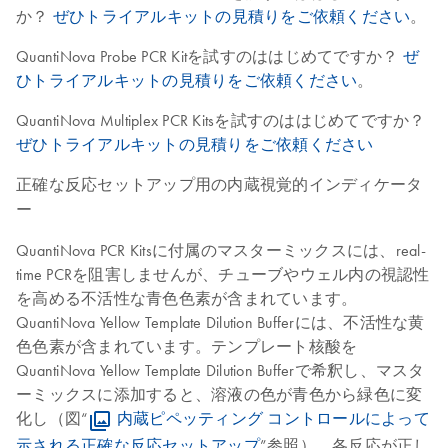
か？
ぜひトライアルキットの見積りをご依頼ください
。
QuantiNova Probe PCR Kitを試すのははじめてですか？
ぜ
ひトライアルキットの見積りをご依頼ください
。
QuantiNova Multiplex PCR Kitsを試すのははじめてですか？
ぜひトライアルキットの見積りをご依頼ください
正確な反応セットアップ用の内蔵視覚的インディケータ
ー
QuantiNova PCR Kitsに付属のマスターミックスには、real-
time PCRを阻害しませんが、チューブやウェル内の視認性
を高める不活性な青色色素が含まれています。
QuantiNova Yellow Template Dilution Bufferには、不活性な黄
色色素が含まれています。テンプレート核酸を
QuantiNova Yellow Template Dilution Bufferで希釈し、マスタ
ーミックスに添加すると、溶液の色が青色から緑色に変
化し（図“
内蔵ピペッティング コントロールによって
示される正確な反応セットアップ
”参照）、各反応が正し