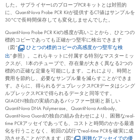
した。サプライヤーLのプローブPCRキットとは対照的
に、QuantiNova Probe PCR Kitが提供するCT値はサンプルを
30°Cで長時間保存しても変化しませんでした。
QuantiNova Probe PCR Kitの感度が高いことから、ひとつの
標的コピーであっても正確かつ堅牢に検出できます
（図“
ひとつの標的コピーの高感度かつ堅牢な検
出
”参照）。これらキットに付属する特別なマスターミッ
クスが、1本のチューブで、存在量が大きく異なる2つの
標的の正確な定量を可能にします。これにより、時間と
費用を節約し、必要なサンプル量を減らすことができま
す。さらに、得られるデュプレックスPCRデータはシング
ルプレックスPCRで得られるデータと同等です。
QIAGEN独自の実績のあるバッファー技術と新しい
QuantiNova DNA Polymerase、QuantiNova Antibody、
QuantiNova Guardの独自の組み合わせにより、困難なreal-
time PCRアッセイであっても、コストと時間のかかる最適
化を行うことなく、初回の試行でreal-time PCRを確実に成
功させることができます（図“
困難なアッセイでの優