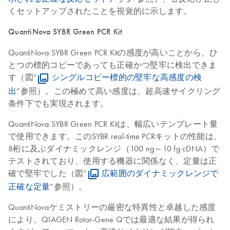
くセットアップされたことを視覚的に示します。
QuantiNova SYBR Green PCR Kit
QuantiNova SYBR Green PCR Kitの感度が高いことから、ひ
とつの標的コピーであっても正確かつ堅牢に検出できま
す（図“
シングルコピー標的の堅牢な高感度の検
出
”参照）。この極めて高い感度は、超高速サイクリング
条件下でも実現されます。
QuantiNova SYBR Green PCR Kitは、幅広いテンプレート量
で使用できます。このSYBR real-time PCRキットの性能は、
8桁に及ぶダイナミックレンジ（100 ng～10 fg cDNA）で
テストされており、使用する機器に関係なく、定量は正
確で堅牢でした（図“
広範囲のダイナミックレンジで
正確な定量
”参照）。
QuantiNovaケミストリーの厳密な特異性と卓越した感度
により、QIAGEN Rotor-Gene Qでは最適な結果が得られ