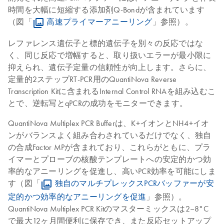
時間を大幅に短縮する添加剤Q-Bondが含まれています
（図「
高速プライマーアニーリング
」参照）。
レファレンス遺伝子と標的遺伝子を別々の反応ではな
く、同じ反応で増幅すると、取り扱いエラーが最小限に
抑えられ、遺伝子定量の信頼性が向上します。さらに、
定量的2ステップRT-PCR用のQuantiNova Reverse
Transcription Kitに含まれるInternal Control RNAを組み込むこ
とで、逆転写とqPCRの成功をモニターできます。
QuantiNova Multiplex PCR Bufferは、K+イオンとNH4+イオ
ンがバランスよく組み合わされているだけでなく、独自
の合成Factor MPが含まれており、これらがともに、プラ
イマーとプローブの核酸テンプレートへの安定的かつ効
率的なアニーリングを促進し、高いPCR効率を可能にしま
す（図「
独自のマルチプレックスPCRバッファーが安
定的かつ効率的なアニーリングを促進
」参照）。
QuantiNova Multiplex PCR Kitのマスターミックスは2–8°C
で最大12ヶ月間便利に保存でき、また反応セットアップ