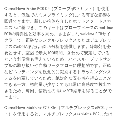
QuantiNova Probe PCR Kit（プローブqPCRキット）を使用
すると、低温でのミスプライミングによる有害な影響を
回避できます。新しい抗体を介したホットスタートメカ
ニズムに基づき、このキットはプローブベースのreal-time
PCRの特異性と効率を高め、さまざまなreal-time PCRサイ
クラーで、正確なシングルプレックスまたはデュプレッ
クスのcDNAまたはgDNA分析を提供します。冷却剤を必
要とせず、室温で最大100時間、きわめて安定している
という利便性も備えているため、ハイスループットサン
プルの取り扱いや自動ワークフローに理想的です。正確
なピペッティングを視覚的に識別するトラッキングシス
テムを内蔵しているため、絶対的な安心感を得ることが
できる一方、標的量が少なくても非常に高感度で検出で
きるため、毎回、信頼性の高いqPCR結果を得ることがで
きます。
QuantiNova Multiplex PCR Kits（マルチプレックスqPCRキッ
ト）を使用すると、マルチプレックスreal-time PCRまたは