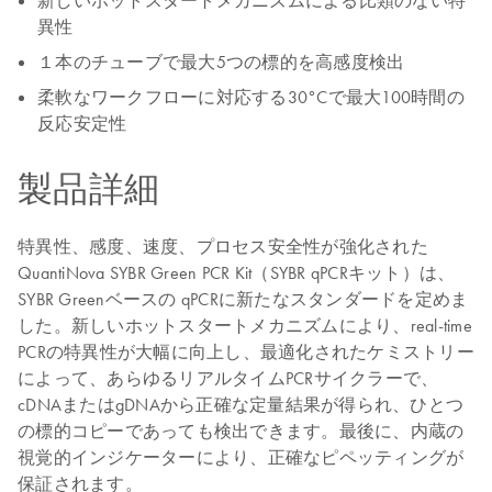
新しいホットスタートメカニズムによる比類のない特
異性
１本のチューブで最大5つの標的を高感度検出
柔軟なワークフローに対応する30°Cで最大100時間の
反応安定性
製品詳細
特異性、感度、速度、プロセス安全性が強化された
QuantiNova SYBR Green PCR Kit（SYBR qPCRキット）は、
SYBR Greenベースの qPCRに新たなスタンダードを定めま
した。新しいホットスタートメカニズムにより、real-time
PCRの特異性が大幅に向上し、最適化されたケミストリー
によって、あらゆるリアルタイムPCRサイクラーで、
cDNAまたはgDNAから正確な定量結果が得られ、ひとつ
の標的コピーであっても検出できます。最後に、内蔵の
視覚的インジケーターにより、正確なピペッティングが
保証されます。