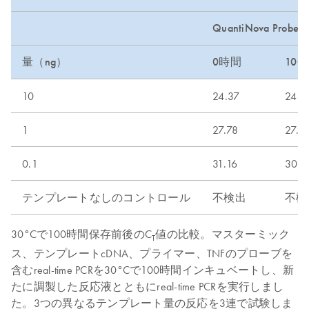
QuantiNova Probe P
量（ng）
0時間
10
10
24.37
24.4
1
27.78
27.9
0.1
31.16
30.9
テンプレートなしのコントロール
不検出
不検
30°Cで100時間保存前後のC
値の比較。マスターミック
T
ス、テンプレートcDNA、プライマー、TNFのプローブを
含むreal-time PCRを30°Cで100時間インキュベートし、新
たに調製した反応液とともにreal-time PCRを実行しまし
た。3つの異なるテンプレート量の反応を3連で試験しま