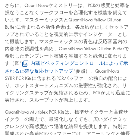
さらに、QuantiNovaケミストリーは、PCRの感度と効率を
損なうことなくワークフローを合理化する機能を備えて
います。マスターミックスとQuantiNova Yellow Dilution
Bufferに含まれる不活性色素は、各反応が正しくセットア
ップされていることを視覚的に示すインジケーターとし
て機能します。マスターミックスの青色は反応容器内の
内容物の視認性を高め、QuantiNova Yellow Dilution Bufferで
希釈したテンプレート核酸を添加すると緑色に変わりま
す（図“
内蔵ピペッティングコントロールによって示
される正確な反応セットアップ
”参照）。QuantiNova
SYBR PCR Kitsに含まれるPCRバッファーの独自の配合によ
り、ホットスタートメカニズムの厳密性が強化され、サ
イクリングステップが短縮されるため、PCRがより迅速に
実行され、スループットが向上します。
QuantiNova Multiplex PCR Kitsは、標準サイクラーと高速サ
イクラーの両方で、最適化しなくても、広いダイナミッ
クレンジで高感度かつ迅速な結果を提供します。特別に
開発された高速PCRバッファーには、アニーリングと伸長