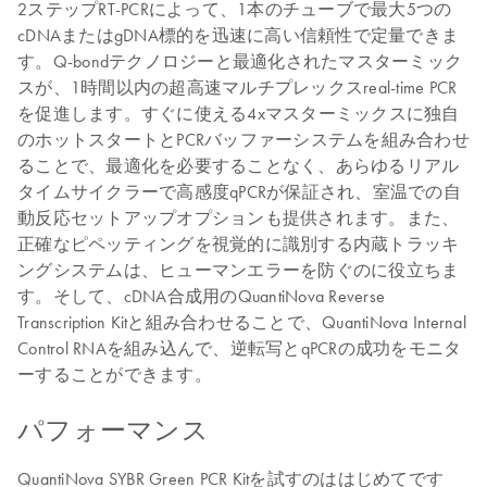
2ステップRT-PCRによって、1本のチューブで最大5つの
cDNAまたはgDNA標的を迅速に高い信頼性で定量できま
す。Q-bondテクノロジーと最適化されたマスターミック
スが、1時間以内の超高速マルチプレックスreal-time PCR
を促進します。すぐに使える4xマスターミックスに独自
のホットスタートとPCRバッファーシステムを組み合わせ
ることで、最適化を必要することなく、あらゆるリアル
タイムサイクラーで高感度qPCRが保証され、室温での自
動反応セットアップオプションも提供されます。また、
正確なピペッティングを視覚的に識別する内蔵トラッキ
ングシステムは、ヒューマンエラーを防ぐのに役立ちま
す。そして、cDNA合成用のQuantiNova Reverse
Transcription Kitと組み合わせることで、QuantiNova Internal
Control RNAを組み込んで、逆転写とqPCRの成功をモニタ
ーすることができます。
パフォーマンス
QuantiNova SYBR Green PCR Kitを試すのははじめてです