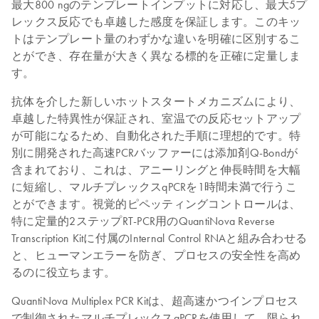
最大800 ngのテンプレートインプットに対応し、最大5プ
レックス反応でも卓越した感度を保証します。このキッ
トはテンプレート量のわずかな違いを明確に区別するこ
とができ、存在量が大きく異なる標的を正確に定量しま
す。
抗体を介した新しいホットスタートメカニズムにより、
卓越した特異性が保証され、室温での反応セットアップ
が可能になるため、自動化された手順に理想的です。特
別に開発された高速PCRバッファーには添加剤Q-Bondが
含まれており、これは、アニーリングと伸長時間を大幅
に短縮し、マルチプレックスqPCRを1時間未満で行うこ
とができます。視覚的ピペッティングコントロールは、
特に定量的2ステップRT-PCR用のQuantiNova Reverse
Transcription Kitに付属のInternal Control RNAと組み合わせる
と、ヒューマンエラーを防ぎ、プロセスの安全性を高め
るのに役立ちます。
QuantiNova Multiplex PCR Kitは、超高速かつインプロセス
で制御されたマルチプレックスqPCRを使用して、限られ