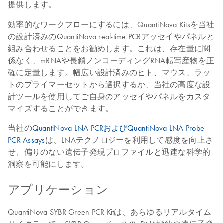
提供します。
効率的なワークフローにするには、QuantiNova Kitsを当社
の設計済みのQuantiNova real-time PCRアッセイやパネルと
組み合わせることをお勧めします。これは、存在量に関
係なく、mRNAや長鎖ノンコーディングRNA転写産物を正
確に定量します。幅広い設計済みのヒト、マウス、ラッ
トのプライマーセットから選択するか、当社の高度な設
計ツールを使用してご自身のアッセイやパネルをカスタ
マイズすることができます。
当社の
QuantiNova LNA PCRおよびQuantiNova LNA Probe
PCR Assays
は、LNAテクノロジーを利用して感度を向上さ
せ、偏りのない遺伝子発現プロファイルと迅速な科学的
洞察を可能にします。
アプリケーション
QuantiNova SYBR Green PCR Kitは、あらゆるリアルタイム