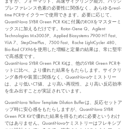
ますが、フォーマット、高速サイクリング能力、パッシ
ブレファレンス色素の必要性に関係なく、あらゆるreal-
time PCRサイクラーで使用できます。必要に応じて、
QuantiNova SYBR Green PCR Kitに付属のROXをマスターミ
ックスに加えるだけです。Rotor-Gene Q、Agilent
Technologies Mx3005P、Applied Biosystems 7900 HT Fast、
ViiA 7、StepOnePlus、7500 Fast、Roche LightCycler 480、
Bio-Rad CFX96を使用した増幅と定量の結果は、常に堅牢
で高感度です。
QuantiNova SYBR Green PCR Kitは、他のSYBR Green PCRキ
ットに比べ、より優れた結果をもたらします。サイクリ
ング条件や装置に関係なく、QuantiNovaケミストリー
は、より低いCT値、より高い再現性、より高い反応効率
を生み出すことが実証されています。
QuantiNova Yellow Template Dilution Bufferは、反応セットア
ップ時に安心感をもたらしますが、QuantiNova SYBR
Green PCR Kitで優れた結果を得るために必要というわけ
ではありません。QuantiNovaケミストリーはフレキシブ