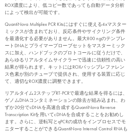
ROX濃度により、低コピー数であっても自動データ分析
によって検出が可能です。
QuantiNova Multiplex PCR Kitsにはすぐに使える4xマスター
ミックスが含まれており、反応条件やサイクリング条件
を最適化する必要がありません。最大800 ngのテンプレ
ートDNAとプライマープローブセットをマスターミック
スに加え、ハンドブックのプロトコールに従うだけで、
あらゆるリアルタイムサイクラーで迅速に信頼性の高い
結果が得られます。キットにはROXパッシブレファレン
ス色素が別のチューブで提供され、使用する装置に応じ
て、適切なROX濃度に調整できます。
リアルタイム2ステップRT-PCRで最適な結果を得るには、
ゲノムDNAコンタミネーションの除去が組み込まれ、わ
ずか20分でcDNAを高速合成するQuantiNova Reverse
Transcription Kitを用いてcDNAを合成することをお勧めし
ます。さらに、逆転写とqPCRの成功をインプロセスでモ
ニターすることができるQuantiNova Internal Control RNAも