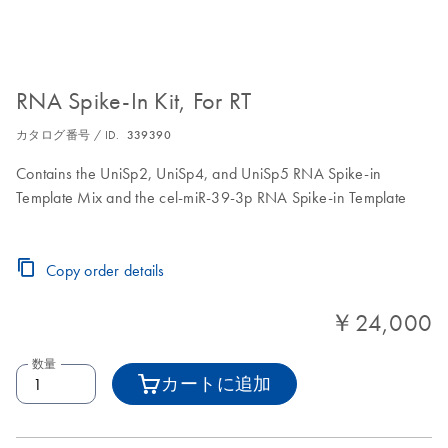
RNA Spike-In Kit, For RT
カタログ番号 / ID.
339390
Contains the UniSp2, UniSp4, and UniSp5 RNA Spike-in
Template Mix and the cel-miR-39-3p RNA Spike-in Template
Copy order details
￥24,000
数量
カートに追加