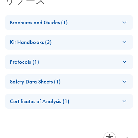
リソース
Brochures and Guides (1)
miRCURY LNA
EN
Download
PDF
(2.4MB)
Kit Handbooks (3)
miRNA PCR System
– interactive product
miRCURY LNA
EN
Download
PDF
(854.7KB)
profile
Protocols (1)
miRNA Probe PCR
Handbook
RNA Spike in for RT
EN
Download
PDF
(49.9KB)
For highly sensitive, real-time RT-PCR detection of miRNAs
Safety Data Sheets (1)
using hydrolysis probes
Safety Data Sheets
EN
Certificates of Analysis (1)
miRCURY LNA
EN
Download
PDF
(706.8KB)
Download Safety Data Sheets for QIAGEN product
miRNA Probe PCR
Certificates of Analysis
components.
EN
– Exosomes,
Serum/Plasma,
and Other Biofluid