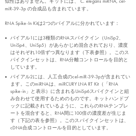
似性はありません。キットには、
miRNA, cel-
C. elegans
miR-39-3p の合成品も含まれています。
RNA Spike-In Kitは2つのバイアルに分かれています：
バイアル1には3種類のRNAスパイクイン（UniSp2、
UniSp4、UniSp5）があらかじめ混合されており、濃度
はそれぞれ10倍ずつ異なります（下表参照）。このス
パイクインセットは、RNA分離コントロールを目的と
しています。
バイアル2には、人工合成のcel-miR-39-3pが含まれてい
ます。このmiRNAは、miRCURY LNA RT Kit（「RNA
spike-in」と表示）に含まれるUniSp6スパイクインと組
み合わせて使用するためのものです。キットハンドブ
ックに記載されているように、これらのRNAテンプレ
ートを混合すると、RNA間に100倍の濃度差が生じま
す（下記の表を参照）。このスパイクインセットは、
cDNA合成コントロールを目的としています。