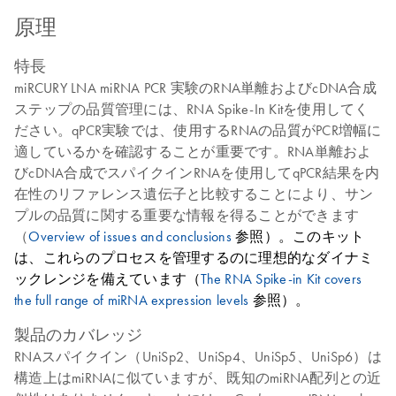
原理
特長
miRCURY LNA miRNA PCR 実験のRNA単離およびcDNA合成
ステップの品質管理には、RNA Spike-In Kitを使用してく
ださい。qPCR実験では、使用するRNAの品質がPCR増幅に
適しているかを確認することが重要です。RNA単離およ
びcDNA合成でスパイクインRNAを使用してqPCR結果を内
在性のリファレンス遺伝子と比較することにより、サン
プルの品質に関する重要な情報を得ることができます
（
Overview of issues and conclusions
参照）。このキット
は、これらのプロセスを管理するのに理想的なダイナミ
ックレンジを備えています（
The RNA Spike-in Kit covers
the full range of miRNA expression levels
参照）。
製品のカバレッジ
RNAスパイクイン（UniSp2、UniSp4、UniSp5、UniSp6）は
構造上はmiRNAに似ていますが、既知のmiRNA配列との近