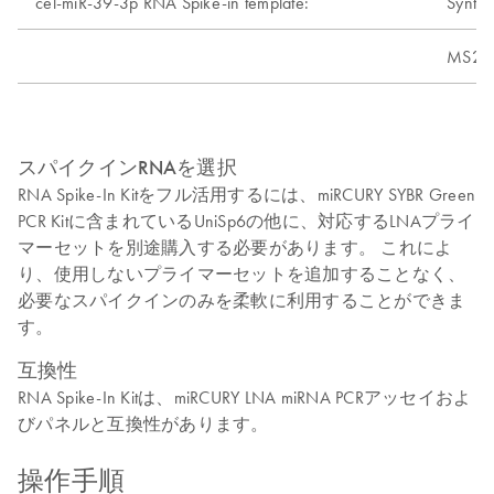
cel-miR-39-3p RNA Spike-in template:
Synthe
MS2 t
スパイクインRNAを選択
RNA Spike-In Kitをフル活用するには、miRCURY SYBR Green
PCR Kitに含まれているUniSp6の他に、対応するLNAプライ
マーセットを別途購入する必要があります。 これによ
り、使用しないプライマーセットを追加することなく、
必要なスパイクインのみを柔軟に利用することができま
す。
互換性
RNA Spike-In Kitは、miRCURY LNA miRNA PCRアッセイおよ
びパネルと互換性があります。
操作手順