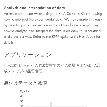
Analysis and interpretation of data
An important factor when using the RNA Spike-In Kit is knowing
how to interpret the experimental data. We have made this easy
by devoting an entire section in the kit handbook to explaining
how to analyze and interpret the data in an easy-to-understand
and clear-cut way. Refer to the
for
RNA Spike-In Kit Handbook
details.
アプリケーション
miRCURY LNA miRNA PCR実験でのRNA単離およびcDNA合
成ステップの品質管理
裏付けデータと数値