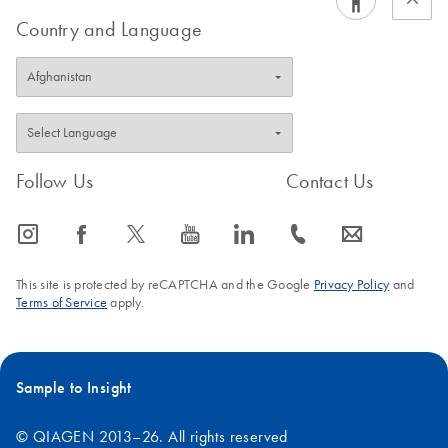
Samples Handbook
Country and Language
For highly sensitive, ultrafast real-time RT-PCR detection of
miRNAs from exosomes, serum/plasma, and other
biofluids
RNA Spike-In Kit, for
EN
Download
PDF
(1.3MB)
RT, Handbook
Follow Us
Contact Us
icon_0065_instagram-s
icon_0064_facebook-s
icon_0340_cc_gen_x-s
icon_0077_youtube-s
icon_0066_linkedin-s
icon_0072_phone-s
icon_0063_envelope-s
This site is protected by reCAPTCHA and the Google
Privacy Policy
and
Terms of Service
apply.
Sample to Insight
© QIAGEN 2013–26. All rights reserved