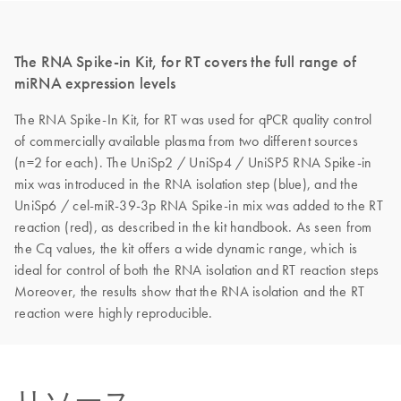
The RNA Spike-in Kit, for RT covers the full range of
miRNA expression levels
The RNA Spike-In Kit, for RT was used for qPCR quality control
of commercially available plasma from two different sources
(n=2 for each). The UniSp2 / UniSp4 / UniSP5 RNA Spike-in
mix was introduced in the RNA isolation step (blue), and the
UniSp6 / cel-miR-39-3p RNA Spike-in mix was added to the RT
reaction (red), as described in the kit handbook. As seen from
the Cq values, the kit offers a wide dynamic range, which is
ideal for control of both the RNA isolation and RT reaction steps
Moreover, the results show that the RNA isolation and the RT
reaction were highly reproducible.