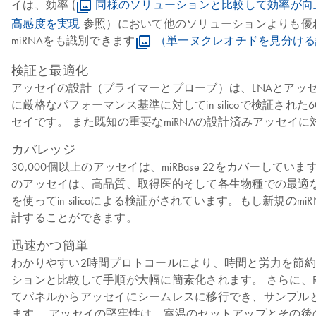
イは、効率 (
同様のソリューションと比較して効率が向
高感度を実現
参照）において他のソリューションよりも優れ
miRNAをも識別できます
（単一ヌクレオチドを見分ける
検証と最適化
アッセイの設計（プライマーとプローブ）は、LNAとアッ
に厳格なパフォーマンス基準に対してin silicoで検証
セイです。 また既知の重要なmiRNAの設計済みアッセイ
カバレッジ
30,000個以上のアッセイは、miRBase 22をカバー
のアッセイは、高品質、取得医的そして各生物種での最適
を使ってin silicoによる検証がされています。もし新規の
計することができます。
迅速かつ簡単
わかりやすい2時間プロトコールにより、時間と労力を節約で
ションと比較して手順が大幅に簡素化されます。 さらに、RTス
てパネルからアッセイにシームレスに移行でき、サンプル
ます。 アッセイの堅牢性は、室温のセットアップとその