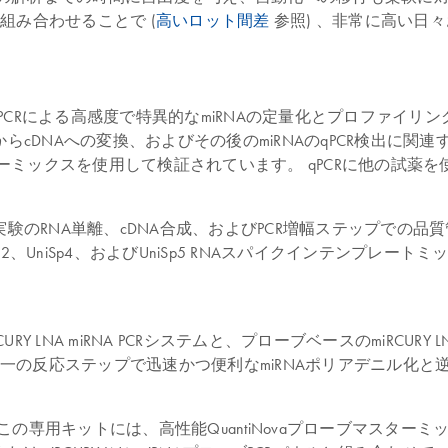
組み合わせることで (
高いロット間差
参照) 、非常に高い日
アルタイムPCRによる高感度で特異的なmiRNAの定量化とプロフ
cDNAへの変換、およびその後のmiRNAのqPCR検出に関連する
ブマスターミックスを使用して検証されています。 qPCRに他の試
AプローブPCRによる実験のRNA単離、cDNA合成、およびPCR増幅
niSp4、およびUniSp5 RNAスパイクインテンプレートミックス
miRCURY LNA miRNA PCRシステムと、プローブベースのmiRC
一の反応ステップで迅速かつ便利なmiRNAポリアデニル化
化されたこの専用キットには、高性能QuantiNovaプローブマスタ