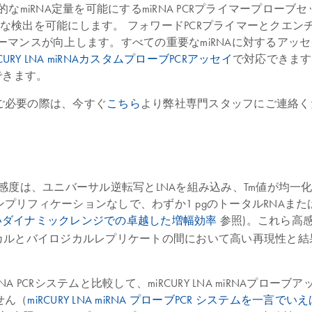
度で特異的なmiRNA定量を可能にするmiRNA PCRプライマー
正確な検出を可能にします。 フォワードPCRプライマーとクエン
ンスが向上します。すべての重要なmiRNAに対するアッセイは
RCURY LNA miRNAカスタムプローブPCRアッセイ
で対応できます
できます。
ご必要の際は、今すぐ
こちら
より弊社専門スタッフにご連絡く
イの優れた感度は、ユニバーサル逆転写とLNAを組み込み、Tm値が
リフィケーションなしで、わずか1 pgのトータルRNAまたは
いダイナミックレンジでの卓越した増幅効率
参照)。これら高
テクニカルとバイロジカルレプリケートの間において高い再現性
PCRシステムと比較して、miRCURY LNA miRNAプローブ
せん（
miRCURY LNA miRNA プローブPCR システムを一言でい