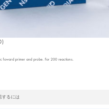
0)
c foward primer and probe. For 200 reactions.
認するには