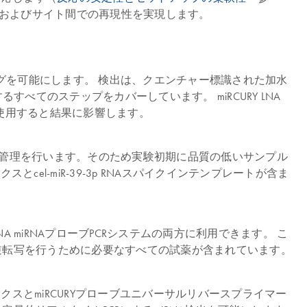
々およびサイト間での再現性を実現します。
ァイリングを可能にします。 検出は、クエンチャー標識された加水
すべてのステップをカバーしています。 miRCURY LNA
薬を使用すると結果に影響します。
ステップでの品質管理を行います。そのため実験初期に品質の低いサンプル
とcel-miR-39-3p RNAスパイクインテンプレートが含ま
URY LNA miRNAプローブPCRシステムの両方に利用できます。 こ
と逆転写を行うために必要なすべての試薬が含まれています。
ーミックスとmiRCURYプローブユニバーサルリバースプライマー