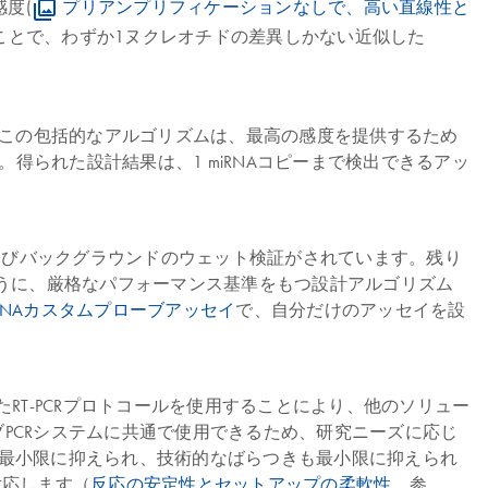
度(
プリアンプリフィケーションなしで、高い直線性と
ことで、わずか1ヌクレオチドの差異しかない近似した
 この包括的なアルゴリズムは、最高の感度を提供するため
。得られた設計結果は、1 miRNAコピーまで検出できるアッ
効率およびバックグラウンドのウェット検証がされています。残り
ように、厳格なパフォーマンス基準をもつ設計アルゴリズム
A miRNAカスタムプローブアッセイ
で、自分だけのアッセイを設
T-PCRプロトコールを使用することにより、他のソリュー
プローブPCRシステムに共通で使用できるため、研究ニーズに応じ
最小限に抑えられ、技術的なばらつきも最小限に抑えられ
対応します（
反応の安定性とセットアップの柔軟性
参