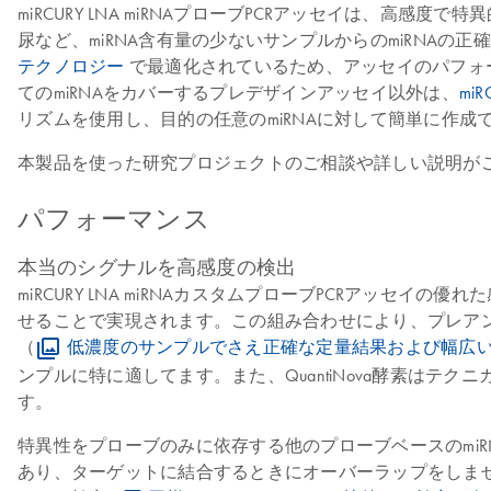
miRCURY LNA miRNAプローブPCRアッセイは、高感
尿など、miRNA含有量の少ないサンプルからのmiRNAの
テクノロジー
で最適化されているため、アッセイのパフォーマ
てのmiRNAをカバーするプレデザインアッセイ以外は、
mi
リズムを使用し、目的の任意のmiRNAに対して簡単に作成
本製品を使った研究プロジェクトのご相談や詳しい説明が
パフォーマンス
本当のシグナルを高感度の検出
miRCURY LNA miRNAカスタムプローブPCRアッセ
せることで実現されます。この組み合わせにより、プレアンプ
（
低濃度のサンプルでさえ正確な定量結果および幅広
ンプルに特に適してます。また、QuantiNova酵素は
す。
特異性をプローブのみに依存する他のプローブベースのmiRNA 
あり、ターゲットに結合するときにオーバーラップをしま