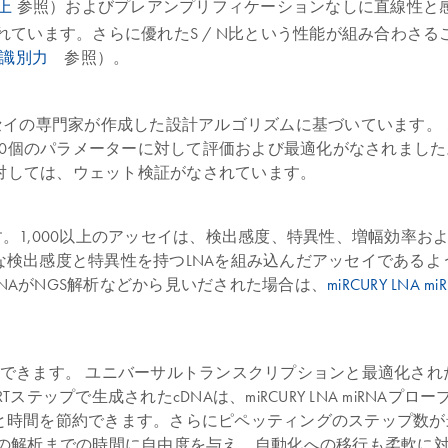
上
参照）およびプレアンプリフィケーションなしに直線性と感
ています。さらに優れたS / N比という性能が組み合わさる
識別力
参照）。
セイの専門家が作成した設計アルゴリズムに基づいています。
された60個のパラメーターに対して評価および最適化がなされました
に対しては、ウェット検証がなされています。
しています。1,000以上のアッセイは、検出感度、特異性、増幅
な検出感度と特異性を持つLNAを組み込んだアッセイである
miRNAがNGS解析などから見いだされた場合は、
miRCURY LN
きます。 ユニバーサルトランスクリプションと最適化されたR
テップで生成されたcDNAは、miRCURY LNA miRNA
と時間を節約できます。さらにピペッティングのステップ数が
後の解析までの時間に自由度を与え、自動化への移行も柔軟に