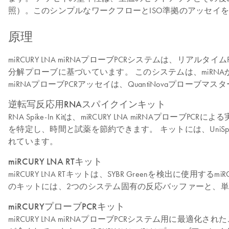
照）。このシンプルなワークフローとISO準拠のアッセイを
原理
miRCURY LNA miRNAプローブPCRシステムは、リ
分解プローブに基づいています。 このシステムは、miRNAから
miRNAプローブPCRアッセイは、QuantiNovaプロー
逆転写反応用RNAスパイクインキット
RNA Spike-In Kitは、miRCURY LNA miRN
を特定し、時間と試薬を節約できます。 キットには、UniSp2、U
れています。
miRCURY LNA RTキット
miRCURY LNA RTキットは、SYBR Greenを検出に使用する
のキットには、2つのシステム固有の反応バッファーと、単
miRCURYプローブPCRキット
miRCURY LNA miRNAプローブPCRシステム用に最適