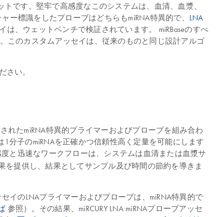
プローブセットです。堅牢で高感度なこのシステムは、血清、血漿、
チャー標識をしたプローブはどちらもmiRNA特異的で、
LNA
、ウェットベンチで検証されています。 miRBaseのすべ
。このカスタムアッセイは、従来のものと同じ設計アルゴ
ださい。
均一化されたmiRNA特異的プライマーおよびプローブを組み合わ
1分子のmiRNAを正確かつ信頼性高く定量を可能にします
感度と迅速なワークフローは、システムは血清または血漿サ
と結果を提供し、結果としてサンプル及び時間の節約を導きま
アッセイのLNAプライマーおよびプローブは、miRNA特異的で
えば
参照）。その結果、miRCURY LNA miRNAプローブアッセ