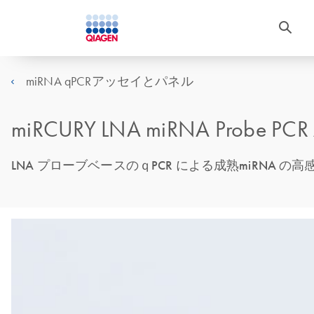
miRNA qPCRアッセイとパネル
miRCURY LNA miRNA Probe PCR 
LNA プローブベースのｑPCR による成熟miRNA 