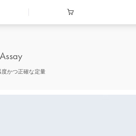
Assay
の高感度かつ正確な定量