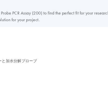
obe PCR Assay (200) to find the perfect fit for your researc
lution for your project.
イマーと加水分解プローブ