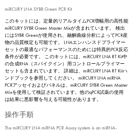
miRCURY LNA SYBR Green PCR Kit
このキットには、定量的リアルタイムPCR増幅用の高性能
miRCURY SYBR Green Master Mixが含まれています。 検出
にはSYBR Greenが使用され、融解曲線分析によってPCR産
物の品質検定も可能です。 LNAエンハンスドプライマー
セットの最適なパフォーマンスのためには特異的PCR反応
条件が必要です。 このキットには、miRCURY LNA RT Kit中
の合成RNA（スパイクイン）用コントロールプライマー
セットも含まれています。 詳細は、miRCURY LNA RT Kitハ
ンドブックを参照してください。 miRCURY LNA miRNA
PCRアッセイおよびパネルは、miRCURY SYBR Green Master
Mixを使用して検証されています。他のqPCR試薬の使用
は結果に悪影響を与える可能性があります。
操作手順
The miRCURY LNA miRNA PCR Assay system is an miRNA-