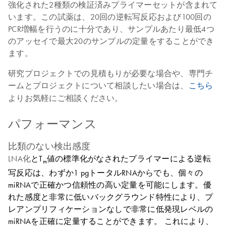
強化された2種類の検証済みプライマーセットが含まれて
います。この試薬は、20回の逆転写反応および100回の
PCR増幅を行うのに十分であり、サンプルあたり最低4つ
のアッセイで最大20のサンプルの定量をすることができ
ます。
研究プロジェクトでの見積もりが必要な場合や、専門チ
ームとプロジェクトについて相談したい場合は、
こちら
よりお気軽にご相談ください。
パフォーマンス
比類のない検出感度
LNA化
とT
値の標準化がなされたプライマーによる逆転
m
写反応は、わずか1 pgトータルRNAからでも、個々の
miRNAで正確かつ信頼性の高い定量を可能にします
。優
れた感度と非常に低いバックグラウンド特性により、プ
レアンプリフィケーションなしで非常に低発現レベルの
miRNAを正確に定量することができます。 これにより、