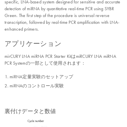
specific, LNA-based system designed for sensitive and accurate
detection of miRNA by quantitative real-time PCR using SYBR
Green. The first step of the procedure is universal reverse
transcription, followed by real-time PCR amplification with LNA-
enhanced primers.
アプリケーション
mirCURY LNA miRNA PCR Starter KitはmiRCURY LNA miRNA
PCR Systemの一部として使用されます：
miRNA定量実験のセットアップ
miRNAのコントロール実験
裏付けデータと数値