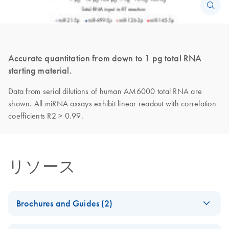
Accurate quantitation from down to 1 pg total RNA
starting material.
Data from serial dilutions of human AM6000 total RNA are
shown. All miRNA assays exhibit linear readout with correlation
coefficients R2 > 0.99.
リソース
Brochures and Guides (2)
miRCURY LNA
EN
Download
PDF
(488.8KB)