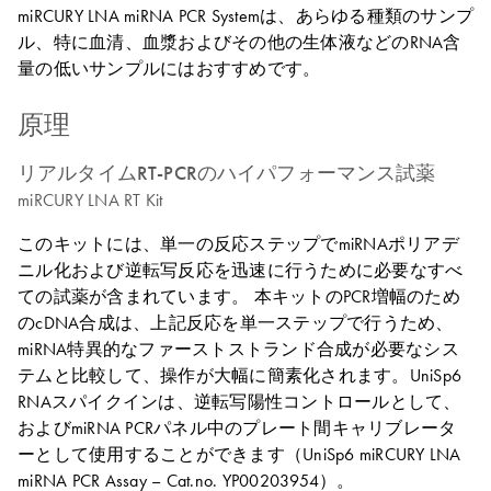
miRCURY LNA miRNA PCR Systemは、あらゆる種類のサンプ
ル、特に血清、血漿およびその他の生体液などのRNA含
量の低いサンプルにはおすすめです。
原理
リアルタイムRT-PCRのハイパフォーマンス試薬
miRCURY LNA RT Kit
このキットには、単一の反応ステップでmiRNAポリアデ
ニル化および逆転写反応を迅速に行うために必要なすべ
ての試薬が含まれています。 本キットのPCR増幅のため
のcDNA合成は、上記反応を単一ステップで行うため、
miRNA特異的なファーストストランド合成が必要なシス
テムと比較して、操作が大幅に簡素化されます
。UniSp6
RNAスパイクインは、逆転写陽性コントロールとして、
およびmiRNA PCRパネル中のプレート間キャリブレータ
ーとして使用することができます（UniSp6 miRCURY LNA
miRNA PCR Assay – Cat.no. YP00203954）。