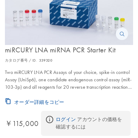
miRCURY LNA miRNA PCR Starter Kit
カタログ番号 / ID.
339320
Two miRCURY LNA PCR Assays of your choice, spike-in control
Assay (UniSp6), one candidate endogenous control assay (miR-
103-3p) and all reagents for 20 reverse transcription reactions
®
and 100 PCR amplifications; for SYBR
Green-based qPCR
オーダー詳細をコピー
detection
ログイン
 アカウントの価格を
￥115,000
確認するには