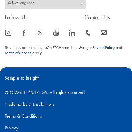
Follow Us
Contact Us
icon_0065_instagram-s
icon_0064_facebook-s
icon_0340_cc_gen_x-s
icon_0077_youtube-s
icon_0066_linkedin-s
icon_0072_phone-s
icon_0063_envelope-s
This site is protected by reCAPTCHA and the Google
Privacy Policy
and
Terms of Service
apply.
Sample to Insight
© QIAGEN 2013–26. All rights reserved
Trademarks & Disclaimers
Terms & Conditions
Privacy