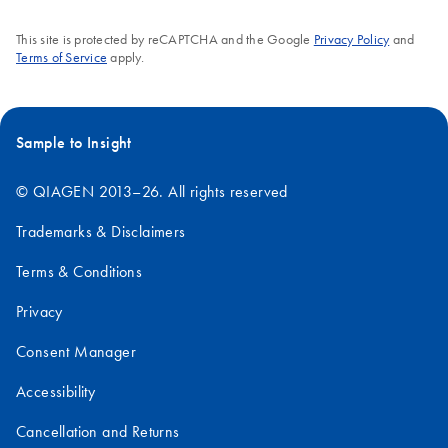
This site is protected by reCAPTCHA and the Google
Privacy Policy
and
Terms of Service
apply.
Sample to Insight
© QIAGEN 2013–26. All rights reserved
Trademarks & Disclaimers
Terms & Conditions
Privacy
Consent Manager
Accessibility
Cancellation and Returns