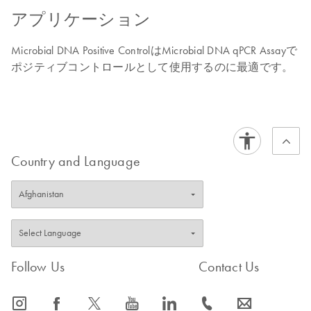
アプリケーション
Microbial DNA Positive ControlはMicrobial DNA qPCR Assayで
ポジティブコントロールとして使用するのに最適です。
Country and Language
Follow Us
Contact Us
icon_0065_instagram-s
icon_0064_facebook-s
icon_0340_cc_gen_x-s
icon_0077_youtube-s
icon_0066_linkedin-s
icon_0072_phone-s
icon_0063_envelope-s