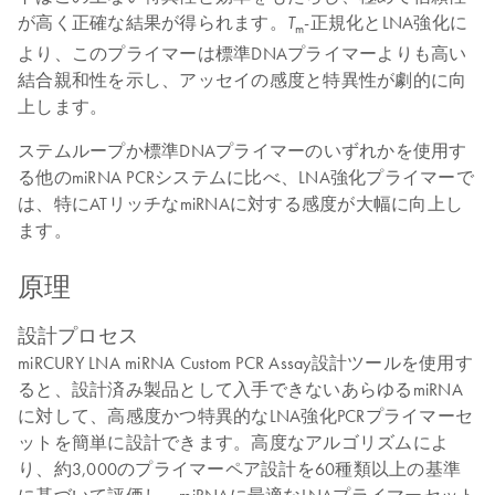
が高く正確な結果が得られます。
-正規化とLNA強化に
T
m
より、このプライマーは標準DNAプライマーよりも高い
結合親和性を示し、アッセイの感度と特異性が劇的に向
上します。
ステムループか標準DNAプライマーのいずれかを使用す
る他のmiRNA PCRシステムに比べ、LNA強化プライマーで
は、特にATリッチなmiRNAに対する感度が大幅に向上し
ます。
原理
設計プロセス
miRCURY LNA miRNA Custom PCR Assay設計ツールを使用す
ると、設計済み製品として入手できないあらゆるmiRNA
に対して、高感度かつ特異的なLNA強化PCRプライマーセ
ットを簡単に設計できます。高度なアルゴリズムによ
り、約3,000のプライマーペア設計を60種類以上の基準