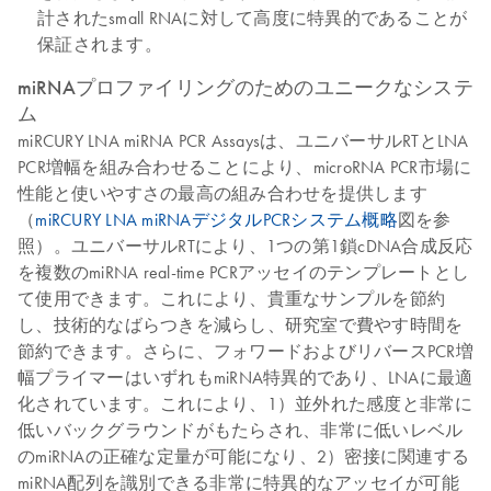
計されたsmall RNAに対して高度に特異的であることが
保証されます。
miRNAプロファイリングのためのユニークなシステ
ム
miRCURY LNA miRNA PCR Assaysは、ユニバーサルRTとLNA
PCR増幅を組み合わせることにより、microRNA PCR市場に
性能と使いやすさの最高の組み合わせを提供します
（
miRCURY LNA miRNAデジタルPCRシステム概略
図を参
照）。ユニバーサルRTにより、1つの第1鎖cDNA合成反応
を複数のmiRNA real-time PCRアッセイのテンプレートとし
て使用できます。これにより、貴重なサンプルを節約
し、技術的なばらつきを減らし、研究室で費やす時間を
節約できます。さらに、フォワードおよびリバースPCR増
幅プライマーはいずれもmiRNA特異的であり、LNAに最適
化されています。これにより、1）並外れた感度と非常に
低いバックグラウンドがもたらされ、非常に低いレベル
のmiRNAの正確な定量が可能になり、2）密接に関連する
miRNA配列を識別できる非常に特異的なアッセイが可能