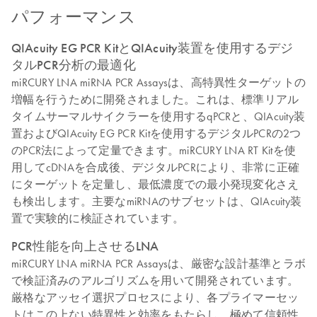
パフォーマンス
QIAcuity EG PCR KitとQIAcuity装置を使用するデジ
タルPCR分析の最適化
miRCURY LNA miRNA PCR Assaysは、高特異性ターゲットの
増幅を行うために開発されました。これは、標準リアル
タイムサーマルサイクラーを使用するqPCRと、QIAcuity装
置およびQIAcuity EG PCR Kitを使用するデジタルPCRの2つ
のPCR法によって定量できます。miRCURY LNA RT Kitを使
用してcDNAを合成後、デジタルPCRにより、非常に正確
にターゲットを定量し、最低濃度での最小発現変化さえ
も検出します。主要なmiRNAのサブセットは、QIAcuity装
置で実験的に検証されています。
PCR性能を向上させるLNA
miRCURY LNA miRNA PCR Assaysは、厳密な設計基準とラボ
で検証済みのアルゴリズムを用いて開発されています。
厳格なアッセイ選択プロセスにより、各プライマーセッ
トはこの上ない特異性と効率をもたらし、極めて信頼性