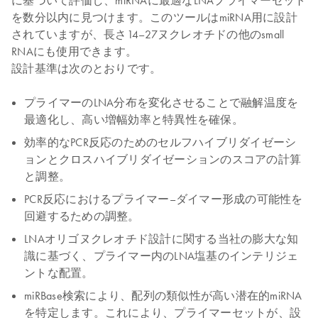
に基づいて評価し、miRNAに最適なLNAプライマーセット
を数分以内に見つけます。このツールはmiRNA用に設計
されていますが、長さ14–27ヌクレオチドの他のsmall
RNAにも使用できます。
設計基準は次のとおりです。
プライマーのLNA分布を変化させることで融解温度を
最適化し、高い増幅効率と特異性を確保。
効率的なPCR反応のためのセルフハイブリダイゼーシ
ョンとクロスハイブリダイゼーションのスコアの計算
と調整。
PCR反応におけるプライマー–ダイマー形成の可能性を
回避するための調整。
LNAオリゴヌクレオチド設計に関する当社の膨大な知
識に基づく、プライマー内のLNA塩基のインテリジェ
ントな配置。
miRBase検索により、配列の類似性が高い潜在的miRNA
を特定します。これにより、プライマーセットが、設