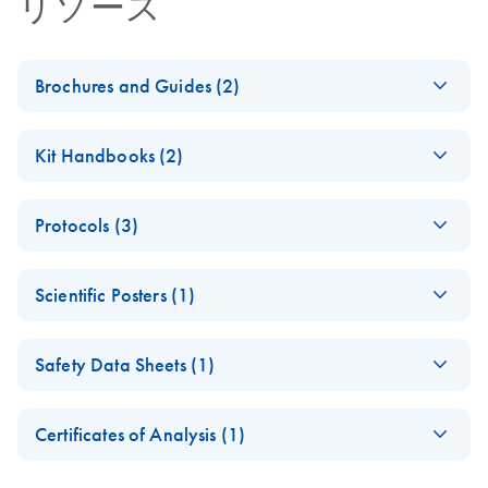
リソース
Brochures and Guides (2)
miRCURY LNA
EN
Download
PDF
(488.8KB)
Kit Handbooks (2)
miRNA PCR
System
miRCURY LNA
EN
Download
PDF
(1.6MB)
Protocols (3)
miRNA PCR Assay
miRCURY LNA
EN
Download
PDF
(2.4MB)
Handbook for the
miRNA PCR System
miRCURY Assays
EN
Download
PDF
(61.7KB)
QIAcuity System
– interactive product
Scientific Posters (1)
and Panels
For highly sensitive detection of miRNA using EvaGreen
profile
Explore the RNA
EN
Download
PDF
(1MB)
miRCURY LNA
EN
Download
PDF
(840KB)
Safety Data Sheets (1)
Universe!
miRCURY LNA
EN
Download
PDF
(707.9KB)
miRNA PCR Assays
®
miRNA SYBR
Poster for download
with the QIAcuity
Safety Data Sheets
EN
Green PCR
EG PCR Kit Quick-
Certificates of Analysis (1)
Handbook
Download Safety Data Sheets for QIAGEN product
Start Protocol
Certificates of Analysis
components.