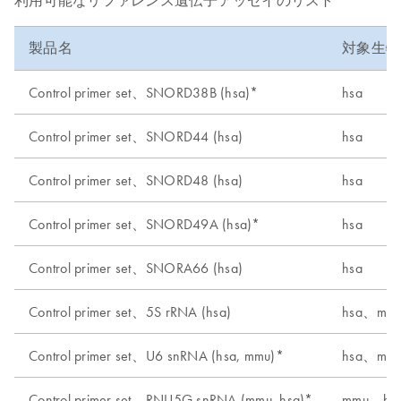
利用可能なリファレンス遺伝子アッセイのリスト
製品名
対象生物
Control primer set、SNORD38B (hsa)*
hsa
Control primer set、SNORD44 (hsa)
hsa
Control primer set、SNORD48 (hsa)
hsa
Control primer set、SNORD49A (hsa)*
hsa
Control primer set、SNORA66 (hsa)
hsa
Control primer set、5S rRNA (hsa)
hsa、mm
Control primer set、U6 snRNA (hsa, mmu)*
hsa、mm
Control primer set、RNU5G snRNA (mmu, hsa)*
mmu、hs