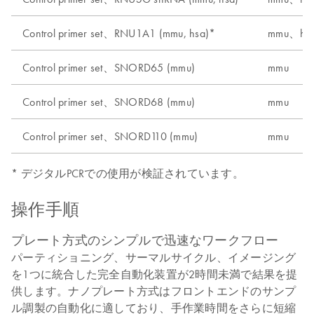
Control primer set、RNU1A1 (mmu, hsa)*
mmu、hs
Control primer set、SNORD65 (mmu)
mmu
Control primer set、SNORD68 (mmu)
mmu
Control primer set、SNORD110 (mmu)
mmu
* デジタルPCRでの使用が検証されています。
操作手順
プレート方式のシンプルで迅速なワークフロー
パーティショニング、サーマルサイクル、イメージング
を1つに統合した完全自動化装置が2時間未満で結果を提
供します。ナノプレート方式はフロントエンドのサンプ
ル調製の自動化に適しており、手作業時間をさらに短縮