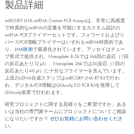
製品詳細
miRCURY LNA miRNA Custom PCR Assaysは、非常に高感度
で特異的なmiRNAの定量を可能にするカスタム設計の
miRNA PCRプライマーセットです。フォワードおよびリ
バースPCR増幅プライマーはいずれもmiRNA特異的であ
り、
LNA技術
で最適化されています。アッセイはチュー
ブ形式で提供され、Nanoplate 8.5kでは166回の反応（1回
の反応あたり12 μl）、Nanoplate 26kでは50反応（1回の
反応あたり40 μl）に十分なプライマーを含んでいます。
上流のcDNA合成ステップはmiRCURY LNA RT Kitで行わ
れ、デジタルPCR増幅はQIAcuity EG PCR Kitを使用して
QIAcuity装置で行われます。
研究プロジェクトに関する見積りをご希望ですか。ある
いは当社の専門家チームにプロジェクトについてご相談
になりたいですか？
ぜひお気軽にお問い合わせくださ
い
。