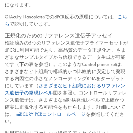
になります。
QIAcuity NanoplatesでのdPCR反応の原理については、
こち
ら
で説明しています。
正規化のためのリファレンス遺伝子アッセイ
検証済みの5つのリファレンス遺伝子プライマーセットが
dPCRに利用可能であり、高品質のデータ正規化と、さま
ざまなサンプルタイプから信頼できるデータ生成が可能
です（下の表を参照）。このようなControl primer setは、
さまざまなヒト組織で構成的かつ比較的に安定して発現
する内因性の小さなノンコーディングRNAをターゲット
にしています（
さまざまなヒト組織におけるリファレン
ス遺伝子の発現レベル
図を参照)。コントロールリファレ
ンス遺伝子は、さまざまなmiRNA発現レベルで正確かつ
確実に正規化する可能性をもたらします。詳細について
は、
miRCURY PCRコントロールページ
を参照してくださ
い。