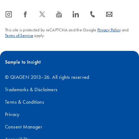
icon_0065_instagram-s
icon_0064_facebook-s
icon_0340_cc_gen_x-s
icon_0077_youtube-s
icon_0066_linkedin-s
icon_0072_phone-s
icon_0063_envelope-s
This site is protected by reCAPTCHA and the Google
Privacy Policy
and
Terms of Service
apply.
Sample to Insight
© QIAGEN 2013–26. All rights reserved
Trademarks & Disclaimers
Terms & Conditions
Privacy
Consent Manager