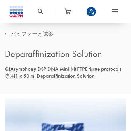
バッファーと試薬
Deparaffinization Solution
QIAsymphony DSP DNA Mini Kit FFPE tissue protocols
専用1 x 50 ml Deparaffinization Solution