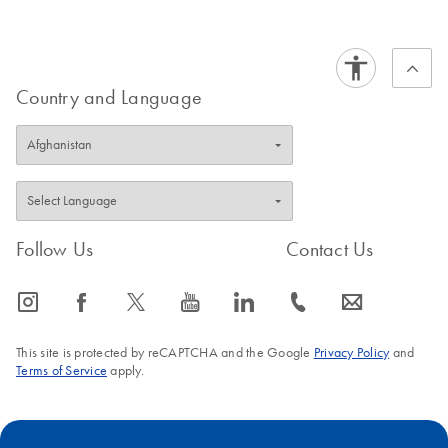
Country and Language
Follow Us
Contact Us
icon_0065_instagram-s
icon_0064_facebook-s
icon_0340_cc_gen_x-s
icon_0077_youtube-s
icon_0066_linkedin-s
icon_0072_phone-s
icon_0063_envelope-s
This site is protected by reCAPTCHA and the Google
Privacy Policy
and
Terms of Service
apply.