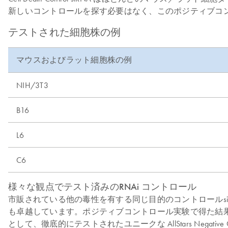
新しいコントロールを探す必要はなく、このポジティブコ
テストされた細胞株の例
マウスおよびラット細胞株の例
NIH/3T3
B16
L6
C6
様々な観点でテスト済みのRNAi コントロール
市販されている他の毒性を有する同じ目的のコントロールsiRNA に比べ
も卓越しています。ポジティブコントロール実験で得た結果は
として、徹底的にテストされたユニークな AllStars Negative 