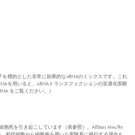
／ラット遺伝子を標的とした非常に効果的なsiRNAのミックスです。これ
ol siRNAを用いると、siRNAトランスフェクションの至適化実験
siRNA をご覧ください。）
的な細胞死を引き起こしています（表参照）。AllStars Mm/Rn
組む場合や、初代細胞から細胞株を用いた実験系に移行する場合も、