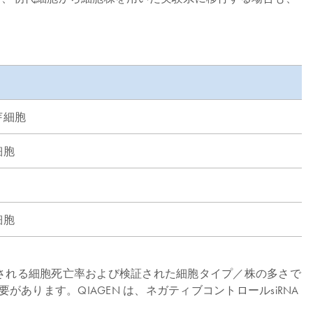
芽細胞
細胞
細胞
siRNA は誘導される細胞死亡率および検証された細胞タイプ／株の多さで
ります。QIAGEN は、ネガティブコントロールsiRNA