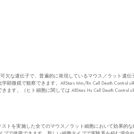
siRNAは、細胞生存に必要不可欠な遺伝子で、普遍的に発現しているマウス
できます。AllStars Mm/Rn Cell Death Contr
胞に関しては AllStars Hs Cell Death Control 
RNA は、初代細胞を含めテストを実施した全てのマウス／ラット細胞において効果
マウス／ラット細胞タイプで使用できます。新しい細胞タイプで実験系を