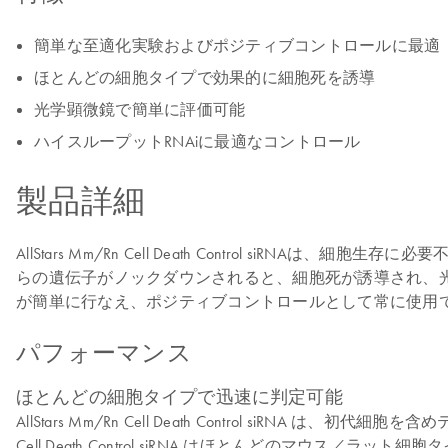
簡単な至適化実験およびポジティブコントロールに最適
ほとんどの細胞タイプで効果的に細胞死を誘導
光学顕微鏡で簡単に評価可能
ハイスループットRNAiに最適なコントロール
製品詳細
AllStars Mm/Rn Cell Death Control 
らの遺伝子がノックダウンされると、細胞死が誘導され、光学顕微鏡で観察
が簡単に行なえ、ポジティブコントロールとして常に使用できます。（ヒト細
パフォーマンス
ほとんどの細胞タイプで迅速に判定可能
AllStars Mm/Rn Cell Death Control si
Cell Death Control siRNA はほとんどの