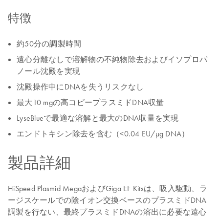
特徴
約50分の調製時間
遠心分離なしで溶解物の不純物除去およびイソプロパ
ノール沈殿を実現
沈殿操作中にDNAを失うリスクなし
最大10 mgの高コピープラスミドDNA収量
LyseBlueで最適な溶解と最大のDNA収量を実現
エンドトキシン除去を含む（<0.04 EU/μg DNA）
製品詳細
HiSpeed Plasmid MegaおよびGiga EF Kitsは、吸入駆動、ラ
ージスケールでの陰イオン交換ベースのプラスミドDNA
調製を行ない、最終プラスミドDNAの溶出に必要な遠心