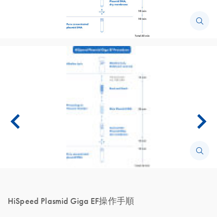
HiSpeed Plasmid Giga EF操作手順