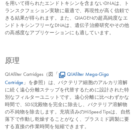
を用いて得られたエンドトキシンを含まないDNAは、ト
ランスクフェション実験に最適で、再現性が高く信頼で
きる結果が得られます。また、QIAGENの超高純度なエ
ンドトキシンフリーなDNAは、遺伝子治療研究やその他
の高感度なアプリケーションにも適しています。
原理
QIAfilter Cartridges（図「
QIAfilter Mega-Giga
Cartridge
」を参照）は、バクテリア細胞のアルカリ溶解
に続く遠心分離ステップを代替するために設計された特
別なフィルターユニットです。遠心分離に比べわずかな
時間で、SDS沈殿物を完全に除去し、バクテリア溶解物
の不純物を除去します。充填済みのHiSpeed Tipsは、自然
落下で作動し乾燥することがなく、プラスミド調製に要
する直接の作業時間を短縮できます。