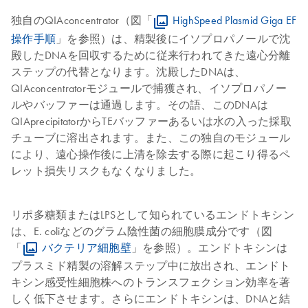
独自のQIAconcentrator（図「
HighSpeed Plasmid Giga EF
操作手順
」を参照）は、精製後にイソプロパノールで沈
殿したDNAを回収するために従来行われてきた遠心分離
ステップの代替となります。沈殿したDNAは、
QIAconcentratorモジュールで捕獲され、イソプロパノー
ルやバッファーは通過します。その語、このDNAは
QIAprecipitatorからTEバッファーあるいは水の入った採取
チューブに溶出されます。また、この独自のモジュール
により、遠心操作後に上清を除去する際に起こり得るペ
レット損失リスクもなくなりました。
リポ多糖類またはLPSとして知られているエンドトキシン
は、E. coliなどのグラム陰性菌の細胞膜成分です（図
「
バクテリア細胞壁
」を参照）。エンドトキシンは
プラスミド精製の溶解ステップ中に放出され、エンドト
キシン感受性細胞株へのトランスフェクション効率を著
しく低下させます。さらにエンドトキシンは、DNAと結