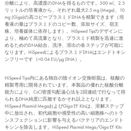
分離により、高濃度のDNAを得るものです。500 ml、2.5
リットルの培養液から、それぞれ最大2.5 mg (Mega)、10
mg (Giga)の高コピープラスミドDNAを精製できます（培
養液の量はプラスミドのコピー数、添加サイズ、宿主
株、培養媒体に依存します）。HiSpeed Tipのデザインに
より、極めて高流量となり、プラスミド精製を迅速に進
めるためのDNA結合、洗浄、溶出の各ステップが可能に
なります。HiSpeedによるプラスミドDNAはエンドトキシ
ンフリーです（<0.04 EU/µg DNA）。
HiSpeed Tips内にある独自の陰イオン交換樹脂は、核酸の
精製専用に開発されています。本製品の優れた核酸分離
能力により、CsCl密度勾配遠心法を2回連続で行なって得
られるDNA純度に匹敵するかそれ以上となります。
HiSpeed Plasmid MegaおよびGiga EF Kitsは、溶解ステップ
中に放出され、初代細胞や感受性の高い細胞株へのトラ
ンスフェクションに影響を与えるバクテリアのエンドト
キシンを除去します。HiSpeed Plasmid Mega/Giga EF Kits