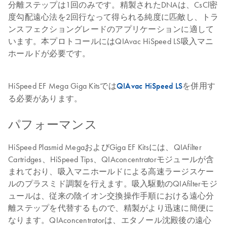
分離ステップは1回のみです。精製されたDNAは、CsCl密
度勾配遠心法を2回行なって得られる純度に匹敵し、トラ
ンスフェクショングレードのアプリケーションに適して
います。本プロトコールにはQIAvac HiSpeed LS吸入マニ
ホールドが必要です。
HiSpeed EF Mega Giga Kitsでは
QIAvac HiSpeed LS
を併用す
る必要があります。
パフォーマンス
HiSpeed Plasmid MegaおよびGiga EF Kitsには、QIAfilter
Cartridges、HiSpeed Tips、QIAconcentratorモジュールが含
まれており、吸入マニホールドによる高速ラージスケー
ルのプラスミド調製を行えます。吸入駆動のQIAfilterモジ
ュールは、従来の陰イオン交換操作手順における遠心分
離ステップを代替するもので、精製がより迅速に簡便に
なります。QIAconcentratorは、エタノール沈殿後の遠心