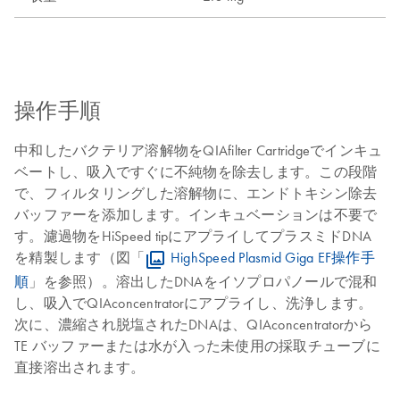
操作手順
中和したバクテリア溶解物をQIAfilter Cartridgeでインキュ
ベートし、吸入ですぐに不純物を除去します。この段階
で、フィルタリングした溶解物に、エンドトキシン除去
バッファーを添加します。インキュベーションは不要で
す。濾過物をHiSpeed tipにアプライしてプラスミドDNA
を精製します（図「
HighSpeed Plasmid Giga EF操作手
順
」を参照）。溶出したDNAをイソプロパノールで混和
し、吸入でQIAconcentratorにアプライし、洗浄します。
次に、濃縮され脱塩されたDNAは、QIAconcentratorから
TE バッファーまたは水が入った未使用の採取チューブに
直接溶出されます。