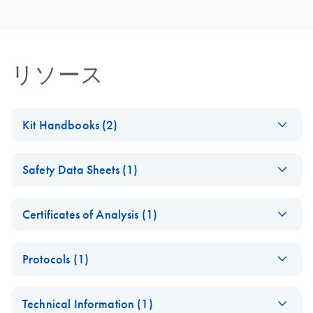
リソース
Kit Handbooks (2)
HiSpeed Plasmid
EN
Download
PDF
(955.4KB)
Safety Data Sheets (1)
Mega and Giga EF
Kits
Safety Data Sheets
EN
Certificates of Analysis (1)
QIAvac HiSpeed LS
EN
Download
Download Safety Data Sheets for QIAGEN product
PDF
(2.8MB)
Vacuum Handbook
Certificates of Analysis
components.
EN
Protocols (1)
HiSpeed Plasmid
EN
Download
PDF
(103.8KB)
Technical Information (1)
Mega/Giga EF