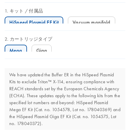
キット
付属品
HiSpeed Plasmid EF Kit
Vacuum manifold
カートリッジタイプ
Mega
Giga
We have updated the Buffer ER in the HiSpeed Plasmid
Kits to exclude Triton™ X-114, ensuring compliance with
REACH standards set by the European Chemicals Agency
(ECHA). These updates apply to the following kits from the
specified lot numbers and beyond: HiSpeed Plasmid
Mega EF Kit (Cat. no. 1054578, Lot no. 178040369) and
the HiSpeed Plasmid Giga EF Kit (Cat. no. 1054575, Lot
no. 178040372).