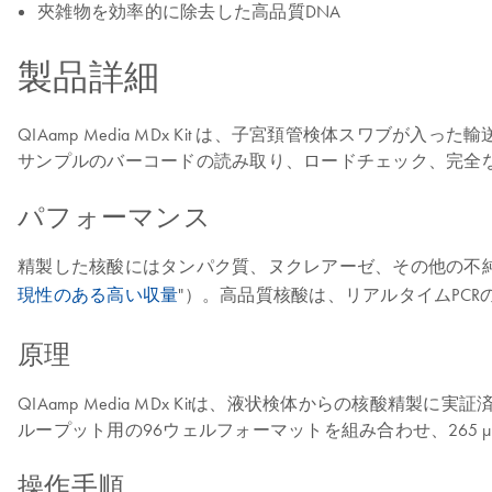
夾雑物を効率的に除去した高品質DNA
製品詳細
QIAamp Media MDx Kit は、子宮頚管検体スワブが
サンプルのバーコードの読み取り、ロードチェック、完全な
パフォーマンス
精製した核酸にはタンパク質、ヌクレアーゼ、その他の不
現性のある高い収量
"）。高品質核酸は、リアルタイムPC
原理
QIAamp Media MDx Kitは、液状検体からの
ループット用の96ウェルフォーマットを組み合わせ、265 µl
操作手順