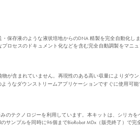
入った輸送・保存液のような液状培地からのDNA 精製を完全自動化します
プロセスのドキュメント化などを含む完全自動調製をマニュア
純物が含まれていません。再現性のある高い収量によりダウン
Rのようなダウンストリームアプリケーションですぐに使用可能
核酸精製に実証済みのテクノロジーを利用しています。本キットは、シ
のサンプルを同時に96個までBioRobot MDx（販売終了）