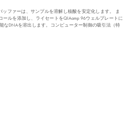
済みのバッファーは、サンプルを溶解し核酸を安定化します。 ま
ルコールを添加し、ライセートをQIAamp 96ウェルプレートに
能なDNAを溶出します。コンピューター制御の吸引法（特
。